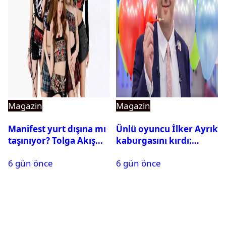
Magazin
Magazin
Manifest yurt dışına mı
Ünlü oyuncu İlker Ayrık
taşınıyor? Tolga Akış
kaburgasını kırdı:
son noktayı koydu
Sağlık durumu nasıl?
6 gün önce
6 gün önce