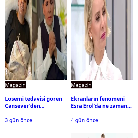
Magazin
Magazin
Lösemi tedavisi gören
Ekranların fenomeni
Cansever’den
Esra Erol’da ne zaman
duygulandıran mesaj
başlıyor?
3 gün önce
4 gün önce