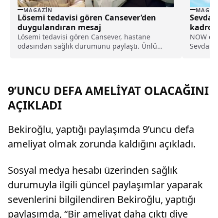
MAGAZIN
MAGAZ
Lösemi tedavisi gören Cansever’den
Sevdam
duygulandıran mesaj
kadroda
Lösemi tedavisi gören Cansever, hastane
NOW ekr
odasından sağlık durumunu paylaştı. Ünlü
Sevdam K
sanatçı, yoğun tedavi sürecini anlatarak
gelişme 
sevenlerinden dua istedi.
Bey, Kuze
projeden
9’UNCU DEFA AMELİYAT OLACAĞINI
AÇIKLADI
Bekiroğlu, yaptığı paylaşımda 9’uncu defa
ameliyat olmak zorunda kaldığını açıkladı.
Sosyal medya hesabı üzerinden sağlık
durumuyla ilgili güncel paylaşımlar yaparak
sevenlerini bilgilendiren Bekiroğlu, yaptığı
paylaşımda, “Bir ameliyat daha çıktı diye