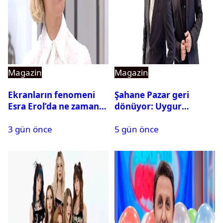
Magazin
Magazin
Ekranların fenomeni
Şahane Pazar geri
Esra Erol’da ne zaman
dönüyor: Uygur
başlıyor?
kardeşlerden beklenen
3 gün önce
5 gün önce
açıklama geldi