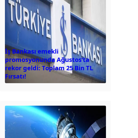
İş Bankası emekli
promosyonunda Ağustos’ta
rekor geldi: Toplam 25 Bin TL
Fırsatı!