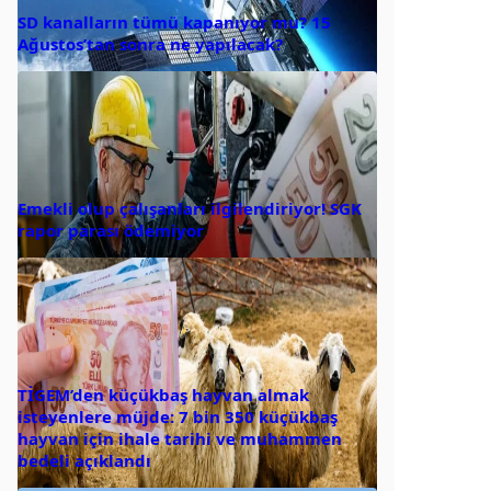
SD kanalların tümü kapanıyor mu? 15
Ağustos’tan sonra ne yapılacak?
Emekli olup çalışanları ilgilendiriyor! SGK
rapor parası ödemiyor
TİGEM’den küçükbaş hayvan almak
isteyenlere müjde: 7 bin 350 küçükbaş
hayvan için ihale tarihi ve muhammen
bedeli açıklandı