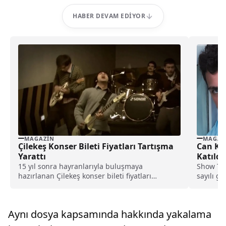
HABER DEVAM EDIYOR
MAGAZIN
MAGAZ
Çilekeş Konser Bileti Fiyatları Tartışma
Can Kız
Yarattı
Katıldı
15 yıl sonra hayranlarıyla buluşmaya
Show TV'
hazırlanan Çilekeş konser bileti fiyatları
sayılı g
nedeniyle gündemde. İşte, bilet fiyatları ve o
değişikli
fiyatlara yapılan bazı yorumlar...
Aynı dosya kapsamında hakkında yakalama