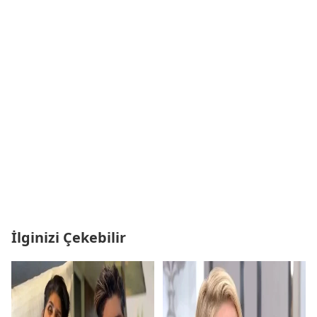
İlginizi Çekebilir