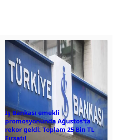
İş Bankası emekli
promosyonunda Ağustos’ta
rekor geldi: Toplam 25 Bin TL
Fırsatı!