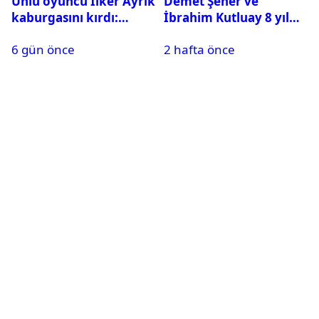
Ünlü oyuncu İlker Ayrık
Demet Şener ve
kaburgasını kırdı:
İbrahim Kutluay 8 yıl
Sağlık durumu nasıl?
sonra bir araya geldi:
6 gün önce
2 hafta önce
Ailece Yunanistan
tatiline gittiler