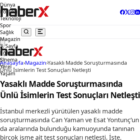
Dünya
Politika
Teknoloji
Spor
Sağlık
Magazin
3. Sayfa
Eğitim
Sinema
Anasayfa
›
Magazin
›
Yasaklı Madde Soruşturmasında
Yerel
Ünlü İsimlerin Test Sonuçları Netleşti
Yaşam
Yasaklı Madde Soruşturmasında
Ünlü İsimlerin Test Sonuçları Netleşti
İstanbul merkezli yürütülen yasaklı madde
soruşturmasında Can Yaman ve Esat Yontunç’un
da aralarında bulunduğu kamuoyunda tanınan
birçok isme ait test sonuçları netleşti. İşte,