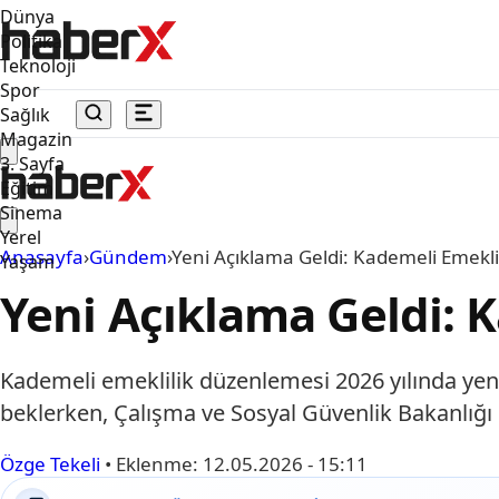
Dünya
Politika
Teknoloji
Spor
Sağlık
Magazin
3. Sayfa
Eğitim
Sinema
Yerel
Anasayfa
›
Gündem
›
Yeni Açıklama Geldi: Kademeli Emekli
Yaşam
Yeni Açıklama Geldi: 
Kademeli emeklilik düzenlemesi 2026 yılında yeni
beklerken, Çalışma ve Sosyal Güvenlik Bakanlığı 
Özge Tekeli
•
Eklenme:
12.05.2026 - 15:11