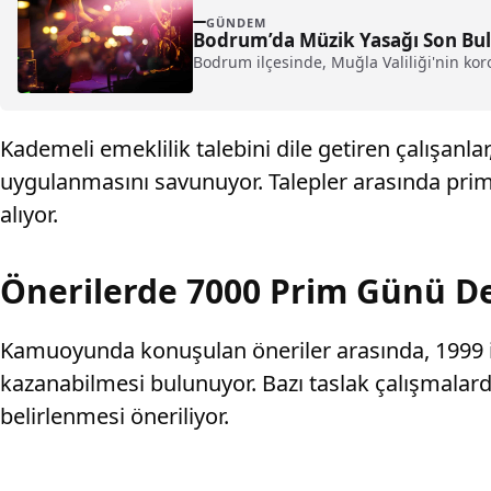
GÜNDEM
Bodrum’da Müzik Yasağı Son Bu
Bodrum ilçesinde, Muğla Valiliği'nin koro
Kademeli emeklilik talebini dile getiren çalışanla
uygulanmasını savunuyor. Talepler arasında prim
alıyor.
Önerilerde 7000 Prim Günü De
Kamuoyunda konuşulan öneriler arasında, 1999 ile
kazanabilmesi bulunuyor. Bazı taslak çalışmalarda 
belirlenmesi öneriliyor.