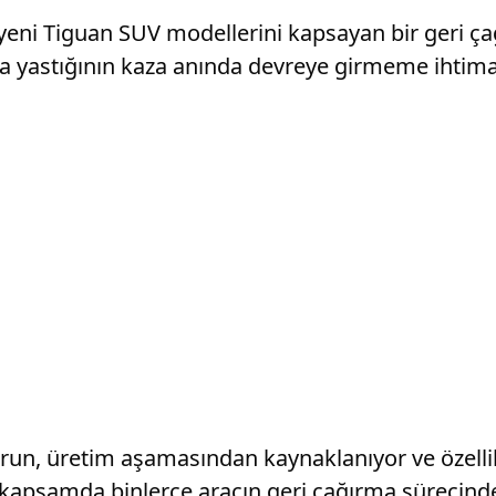
eni Tiguan SUV modellerini kapsayan bir geri çağ
va yastığının kaza anında devreye girmeme ihtimal
sorun, üretim aşamasından kaynaklanıyor ve özel
 kapsamda binlerce aracın geri çağırma sürecinden 