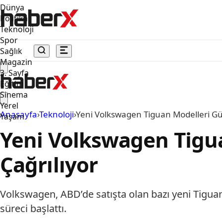
Dünya
Politika
Teknoloji
Spor
Sağlık
Magazin
3. Sayfa
Eğitim
Sinema
Yerel
Anasayfa
›
Teknoloji
›
Yeni Volkswagen Tiguan Modelleri Güv
Yaşam
Yeni Volkswagen Tigua
Çağrılıyor
Volkswagen, ABD’de satışta olan bazı yeni Tiguan 
süreci başlattı.