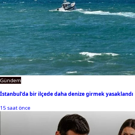
Gündem
İstanbul’da bir ilçede daha denize girmek yasaklandı
15 saat önce