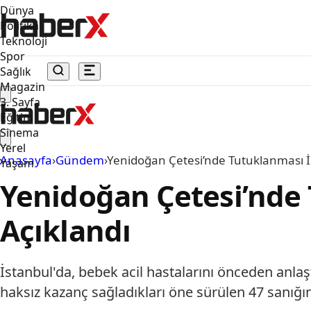
Dünya
Politika
Teknoloji
Spor
Sağlık
Magazin
3. Sayfa
Eğitim
Sinema
Yerel
Anasayfa
›
Gündem
›
Yenidoğan Çetesi’nde Tutuklanması İ
Yaşam
Yenidoğan Çetesi’nde 
Açıklandı
İstanbul'da, bebek acil hastalarını önceden anlaş
haksız kazanç sağladıkları öne sürülen 47 sanığ