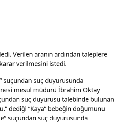
edi. Verilen aranın ardından taleplere
arar verilmesini istedi.
lık” suçundan suç duyurusunda
astanesi mesul müdürü İbrahim Oktay
 suçundan suç duyurusu talebinde bulunan
rdu.” dediği “Kaya” bebeğin doğumunu
rme” suçundan suç duyurusunda