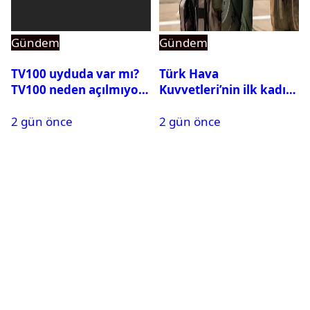
Gündem
Gündem
TV100 uyduda var mı?
Türk Hava
TV100 neden açılmıyor?
Kuvvetleri’nin ilk kadın
generali Özlem
2 gün önce
2 gün önce
Karapınar hakkında
dikkat çeken detay
ortaya çıktı