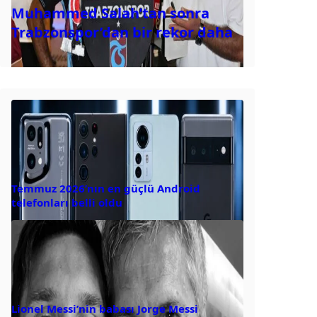
Muhammed Salah’tan sonra
Trabzonspor’dan bir rekor daha
Temmuz 2026’nın en güçlü Android
telefonları belli oldu
Lionel Messi’nin babası Jorge Messi