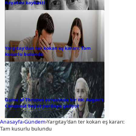
hayatını kaybetti
Yargıtay’dan ter kokan eş kararı: Tam
kusurlu bulundu
Game of Thrones evreninde bir ilk: Aegon’s
Conquest beyaz perdeye geliyor
Anasayfa
›
Gündem
›
Yargıtay’dan ter kokan eş kararı:
Tam kusurlu bulundu