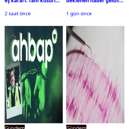
eş kararı: Tam kusurlu
beklenen haber geldi!
bulundu
PMYO başvuruları açıldı
2 saat önce
1 gün önce
Gündem
Gündem