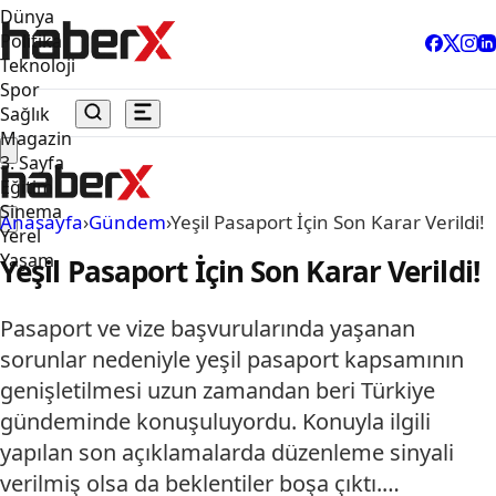
Dünya
Politika
Teknoloji
Spor
Sağlık
Magazin
3. Sayfa
Eğitim
Sinema
Anasayfa
›
Gündem
›
Yeşil Pasaport İçin Son Karar Verildi!
Yerel
Yaşam
Yeşil Pasaport İçin Son Karar Verildi!
Pasaport ve vize başvurularında yaşanan
sorunlar nedeniyle yeşil pasaport kapsamının
genişletilmesi uzun zamandan beri Türkiye
gündeminde konuşuluyordu. Konuyla ilgili
yapılan son açıklamalarda düzenleme sinyali
verilmiş olsa da beklentiler boşa çıktı.…