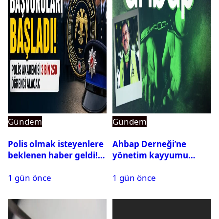
Gündem
Gündem
Polis olmak isteyenlere
Ahbap Derneği’ne
beklenen haber geldi!
yönetim kayyumu
PMYO başvuruları açıldı
atandı: Kapatma davası
1 gün önce
1 gün önce
açıldı