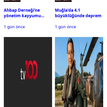
Ahbap Derneği’ne
Muğla’da 4.1
yönetim kayyumu
büyüklüğünde deprem
atandı: Kapatma davası
1 gün önce
1 gün önce
açıldı