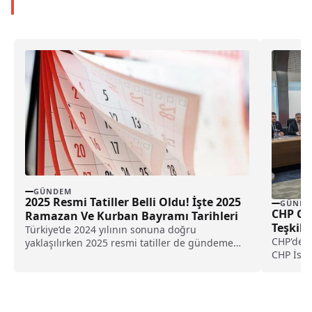
GÜNDEM
2025 Resmi Tatiller Belli Oldu! İşte 2025
GÜNDE
CHP Gen
Ramazan Ve Kurban Bayramı Tarihleri
Teşkila
Türkiye’de 2024 yılının sonuna doğru
CHP'den 
yaklaşılırken 2025 resmi tatiller de gündeme
CHP İsta
gelmeye başladı. Bayramların...
ve kongr