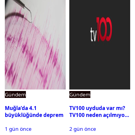
Gündem
Gündem
Muğla’da 4.1
TV100 uyduda var mı?
büyüklüğünde deprem
TV100 neden açılmıyor?
1 gün önce
2 gün önce