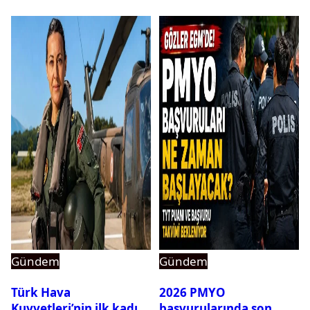
Gündem
Gündem
Türk Hava
2026 PMYO
Kuvvetleri’nin ilk kadın
başvurularında son