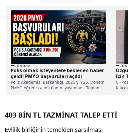
GÜNDEM
GÜNDE
Polis olmak isteyenlere beklenen haber
Özgür Ö
geldi! PMYO başvuruları açıldı
İçin Te
Polis Akademisi Başkanlığı, 2026 yılı 25. Dönem
CHP’de m
PMYO öğrenci alımı ilanını yayımladı. Toplam 3
Kılıçdar
bin 250 öğrenci alınacak süreçte başvurular 7-
Özgür Öz
13 Ağustos 2026 tarihleri arasında e-Devlet
kamuoyuy
üzerinden gerçekleştirilecek.
Kılıçdar
götürmes
403 BİN TL TAZMİNAT TALEP ETTİ
okuması 
Evlilik birliğinin temelden sarsılması