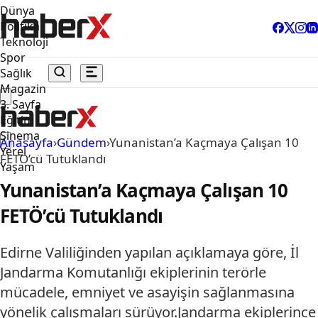
Dünya
Politika
Teknoloji
Spor
Sağlık
Magazin
3. Sayfa
Eğitim
Sinema
Anasayfa
›
Gündem
›
Yunanistan’a Kaçmaya Çalışan 10
Yerel
FETÖ’cü Tutuklandı
Yaşam
Yunanistan’a Kaçmaya Çalışan 10
FETÖ’cü Tutuklandı
Edirne Valiliğinden yapılan açıklamaya göre, İl
Jandarma Komutanlığı ekiplerinin terörle
mücadele, emniyet ve asayişin sağlanmasına
yönelik çalışmaları sürüyor.Jandarma ekiplerince