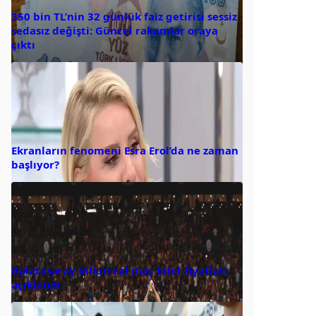
350 bin TL’nin 32 günlük faiz getirisi sessiz
sedasız değişti: Güncel rakamlar oraya
çıktı
Ekranların fenomeni Esra Erol’da ne zaman
başlıyor?
Galatasaray Villarreal maç bilet fiyatları
açıklandı