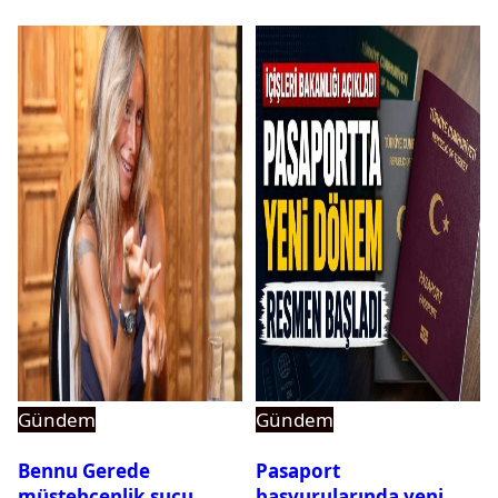
Gündem
Gündem
Bennu Gerede
Pasaport
müstehcenlik suçu
başvurularında yeni