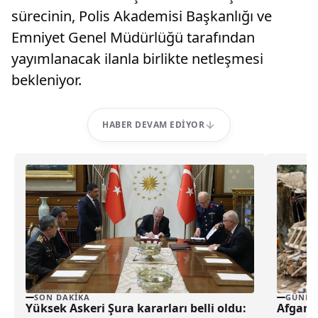
sürecinin, Polis Akademisi Başkanlığı ve
Emniyet Genel Müdürlüğü tarafından
yayımlanacak ilanla birlikte netleşmesi
bekleniyor.
HABER DEVAM EDIYOR
SON DAKIKA
GÜNDE
Yüksek Askeri Şura kararları belli oldu:
Afganis