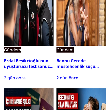
Gündem
Gündem
Erdal Beşikçioğlu’nun
Bennu Gerede
uyuşturucu test sonucu
müstehcenlik suçu
belli oldu
kapsamında gözaltına
2 gün önce
2 gün önce
alındı