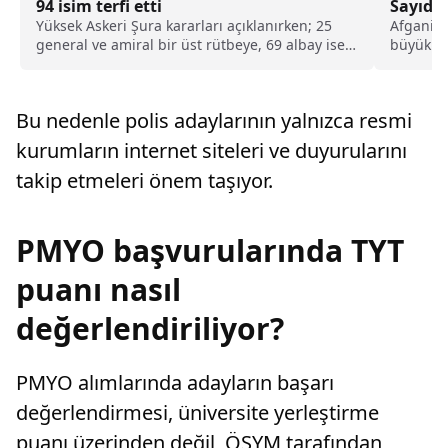
94 isim terfi etti
Sayıda 
Yüksek Askeri Şura kararları açıklanırken; 25
Afganist
general ve amiral bir üst rütbeye, 69 albay ise
büyük bi
general ve amiralliğe yükseltildi. Böylece,
milyon i
ordudaki 94 isim terfi almış oldu.
Bu nedenle polis adaylarının yalnızca resmi
kurumların internet siteleri ve duyurularını
takip etmeleri önem taşıyor.
PMYO başvurularında TYT
puanı nasıl
değerlendiriliyor?
PMYO alımlarında adayların başarı
değerlendirmesi, üniversite yerleştirme
puanı üzerinden değil, ÖSYM tarafından