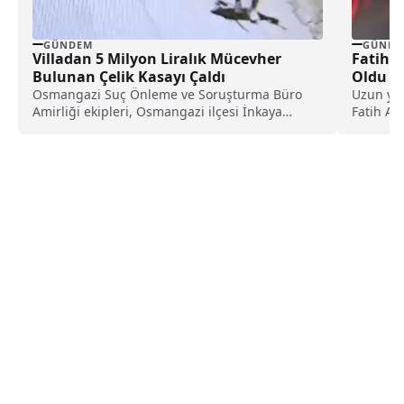
GÜNDEM
GÜNDE
Villadan 5 Milyon Liralık Mücevher
Fatih A
Bulunan Çelik Kasayı Çaldı
Oldu
Osmangazi Suç Önleme ve Soruşturma Büro
Uzun yıll
Amirliği ekipleri, Osmangazi ilçesi İnkaya
Fatih Al
Mahallesi'nde Y.R.Ü'ye ait...
başlıyor.