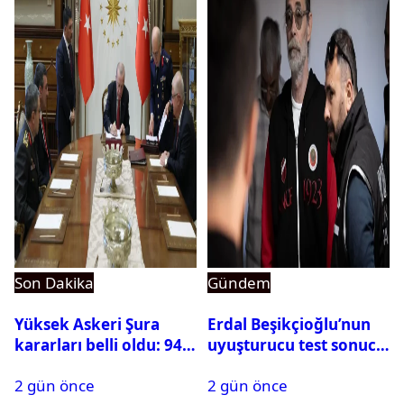
Son Dakika
Gündem
Yüksek Askeri Şura
Erdal Beşikçioğlu’nun
kararları belli oldu: 94
uyuşturucu test sonucu
isim terfi etti
belli oldu
2 gün önce
2 gün önce