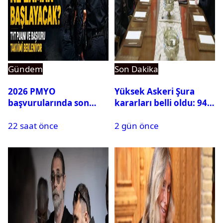
Gündem
Son Dakika
2026 PMYO
Yüksek Askeri Şura
başvurularında son
kararları belli oldu: 94
durum ne?
isim terfi etti
22 saat önce
2 gün önce