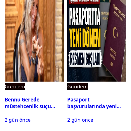
Gündem
Gündem
Bennu Gerede
Pasaport
müstehcenlik suçu
başvurularında yeni
kapsamında gözaltına
dönem başladı
2 gün önce
2 gün önce
alındı