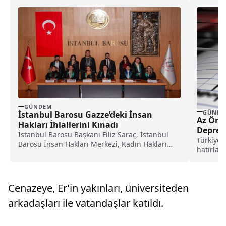
GÜNDEM
GÜNDE
İstanbul Barosu Gazze’deki İnsan
Az Önc
Hakları İhlallerini Kınadı
Deprem
İstanbul Barosu Başkanı Filiz Saraç, İstanbul
Türkiye’
Barosu İnsan Hakları Merkezi, Kadın Hakları
hatırlan
Merkezi ve...
yaşandı. 
Cenazeye, Er’in yakınları, üniversiteden
arkadaşları ile vatandaşlar katıldı.