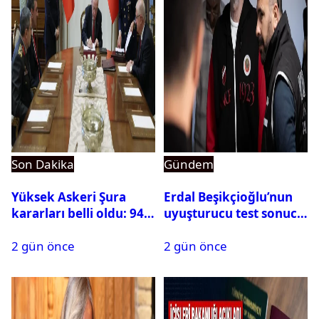
Son Dakika
Gündem
Yüksek Askeri Şura
Erdal Beşikçioğlu’nun
kararları belli oldu: 94
uyuşturucu test sonucu
isim terfi etti
belli oldu
2 gün önce
2 gün önce