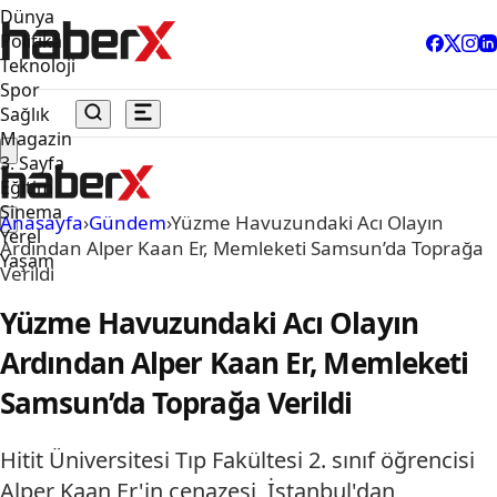
Dünya
Politika
Teknoloji
Spor
Sağlık
Magazin
3. Sayfa
Eğitim
Sinema
Anasayfa
›
Gündem
›
Yüzme Havuzundaki Acı Olayın
Yerel
Ardından Alper Kaan Er, Memleketi Samsun’da Toprağa
Yaşam
Verildi
Yüzme Havuzundaki Acı Olayın
Ardından Alper Kaan Er, Memleketi
Samsun’da Toprağa Verildi
Hitit Üniversitesi Tıp Fakültesi 2. sınıf öğrencisi
Alper Kaan Er'in cenazesi, İstanbul'dan