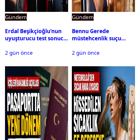
Gündem
Gündem
Erdal Beşikçioğlu’nun
Bennu Gerede
uyuşturucu test sonucu
müstehcenlik suçu
belli oldu
kapsamında gözaltına
2 gün önce
2 gün önce
alındı