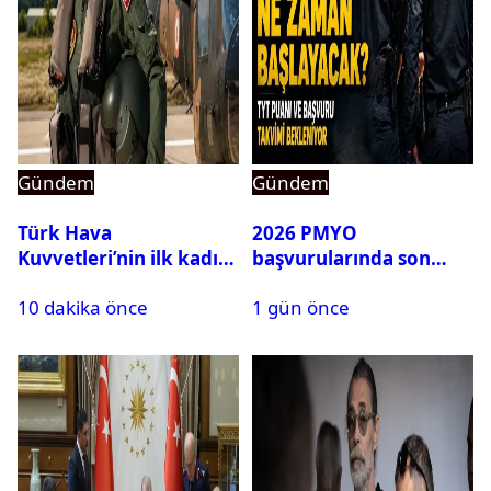
Gündem
Gündem
Türk Hava
2026 PMYO
Kuvvetleri’nin ilk kadın
başvurularında son
generali Özlem
durum ne?
10 dakika önce
1 gün önce
Karapınar hakkında
dikkat çeken detay
ortaya çıktı