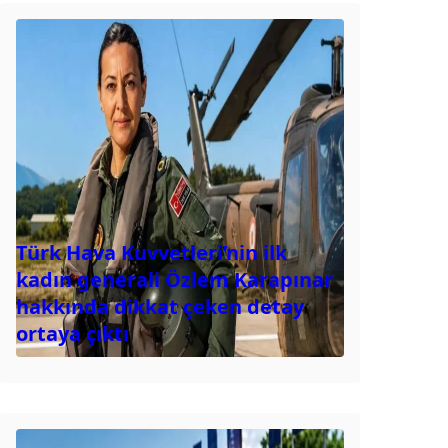
Türk Hava Kuvvetleri’nin ilk
kadın generali Özlem Karapınar
hakkında dikkat çeken detay
ortaya çıktı