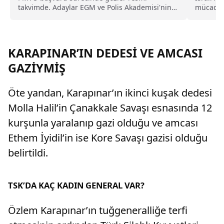
takvimde. Adaylar EGM ve Polis Akademisi'nin
mücadele
resmi duyurusunu bekliyor.
yerinden
KARAPINAR’IN DEDESİ VE AMCASI
GAZİYMİŞ
Öte yandan, Karapınar’ın ikinci kuşak dedesi
Molla Halil’in Çanakkale Savaşı esnasında 12
kurşunla yaralanıp gazi olduğu ve amcası
Ethem İyidil’in ise Kore Savaşı gazisi olduğu
belirtildi.
TSK’DA KAÇ KADIN GENERAL VAR?
Özlem Karapınar’ın tuğgeneralliğe terfi