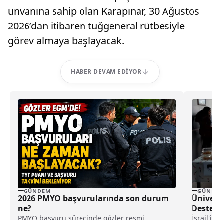
unvanına sahip olan Karapınar, 30 Ağustos
2026’dan itibaren tuğgeneral rütbesiyle
görev almaya başlayacak.
HABER DEVAM EDIYOR
GÜNDEM
GÜNDE
2026 PMYO başvurularında son durum
Ünivers
ne?
Destek
PMYO başvuru sürecinde gözler resmi
İsrail'in