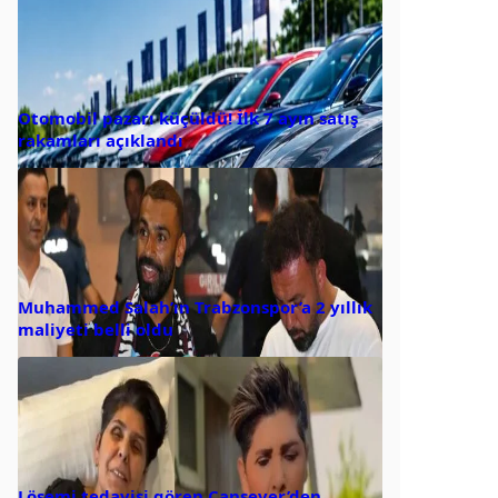
Otomobil pazarı küçüldü! İlk 7 ayın satış
rakamları açıklandı
Muhammed Salah’ın Trabzonspor’a 2 yıllık
maliyeti belli oldu
Lösemi tedavisi gören Cansever’den