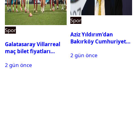
Spor
Spor
Aziz Yıldırım’dan
Bakırköy Cumhuriyet
Galatasaray Villarreal
Başsavcılığına suç
maç bilet fiyatları
2 gün önce
duyurusu
açıklandı
2 gün önce