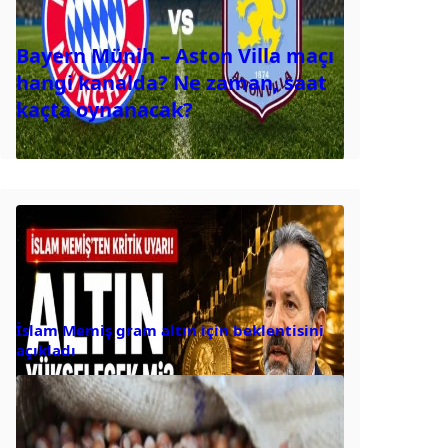
Bayern Münih – Aston Villa maçı
hangi kanalda? Ne zaman, saat
kaçta oynanacak?
İslam Memiş gram altın için beklentisini
açıkladı