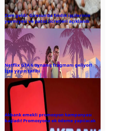
Zam geldi: Giresun’da fındık işçilerinin
yevmiyesi ve patoz ücretleri açıklandı
Netflix GTA 6 oynanış fragmanı geliyor!
İşte yayın tarihi
Akbank emekli promosyon kampanyası
başladı! Promosyona ek ödeme yapılacak