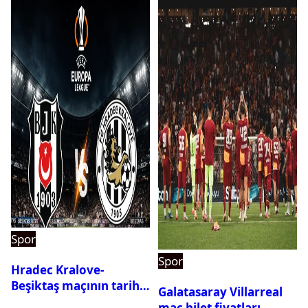
Spor
Spor
Hradec Kralove-
Beşiktaş maçının tarihi
Galatasaray Villarreal
ve saati açıklandı
maç bilet fiyatları