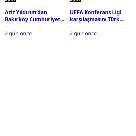
Aziz Yıldırım’dan
UEFA Konferans Ligi
Bakırköy Cumhuriyet
karşılaşmasını Türk
Başsavcılığına suç
hakem yönetecek
2 gün önce
2 gün önce
duyurusu