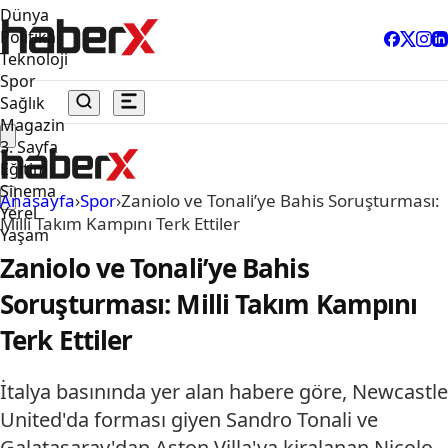
Dünya
Politika
Teknoloji
Spor
Sağlık
Magazin
3. Sayfa
Eğitim
Sinema
Anasayfa
›
Spor
›
Zaniolo ve Tonali’ye Bahis Soruşturması:
Yerel
Milli Takım Kampını Terk Ettiler
Yaşam
Zaniolo ve Tonali’ye Bahis
Soruşturması: Milli Takım Kampını
Terk Ettiler
İtalya basınında yer alan habere göre, Newcastle
United'da forması giyen Sandro Tonali ve
Galatasaray'dan Aston Villa'ya kiralanan Nicolo