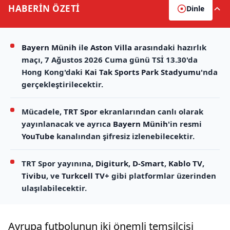
HABERİN
ÖZETİ
Dinle
Bayern Münih
ile
Aston Villa
arasındaki hazırlık
maçı, 7 Ağustos 2026 Cuma günü TSİ 13.30'da
Hong Kong'daki
Kai Tak Sports Park Stadyumu
'nda
gerçekleştirilecektir.
Mücadele,
TRT Spor
ekranlarından canlı olarak
yayınlanacak ve ayrıca
Bayern Münih
'in resmi
YouTube
kanalından şifresiz izlenebilecektir.
TRT Spor yayınına,
Digiturk
,
D-Smart
,
Kablo TV
,
Tivibu
, ve
Turkcell TV+
gibi platformlar üzerinden
ulaşılabilecektir.
Avrupa futbolunun iki önemli temsilcisi