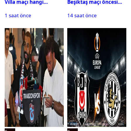
Villa maçı hangi
Beşiktaş maçı öncesi
kanalda? Ne zaman,
kadrolar belli oldu! İşte
1 saat önce
14 saat önce
saat kaçta oynanacak?
Siyah-Beyazlıların 11’i