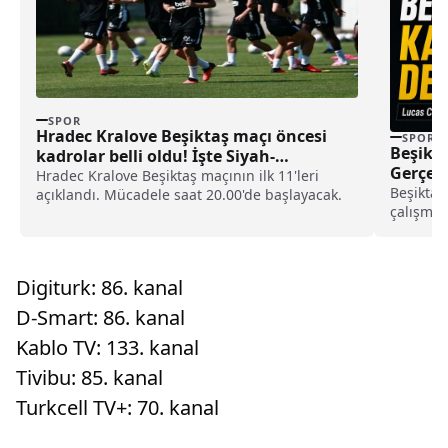
SPOR
Hradec Kralove Beşiktaş maçı öncesi
SPOR
Beşikta
kadrolar belli oldu! İşte Siyah-
Gerçekl
Beyazlıların 11’i
Hradec Kralove Beşiktaş maçının ilk 11'leri
Beşiktaş
açıklandı. Mücadele saat 20.00'de başlayacak.
çalışmal
forması 
durumunu
Digiturk: 86. kanal
D-Smart: 86. kanal
Kablo TV: 133. kanal
Tivibu: 85. kanal
Turkcell TV+: 70. kanal