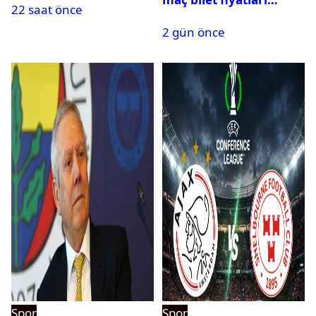
22 saat önce
açıklandı
2 gün önce
Spor
Spor