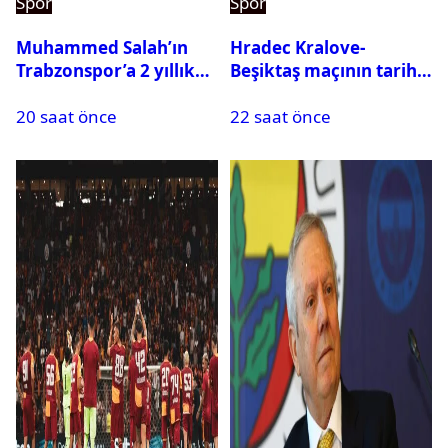
Spor
Spor
Muhammed Salah’ın
Hradec Kralove-
Trabzonspor’a 2 yıllık
Beşiktaş maçının tarihi
maliyeti belli oldu
ve saati açıklandı
20 saat önce
22 saat önce