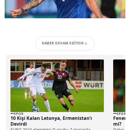
HABER DEVAM EDIYOR
SPOR
SPOR
10 Kişi Kalan Letonya, Ermenistan’ı
Fenerba
Devirdi
mi?
EURO 2024 elemeleri D grubu 7.maçında
İtalya S