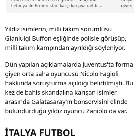
Letonya ile Ermenistan karşı karşıya geldi.
giyen 31
Letonya, 52.dakikada...
Fenerbah
Yıldız isimlerin, milli takım sorumlusu
Gianluigi Buffon eşliğinde polisle görüşüp,
milli takım kampından ayrıldığı söyleniyor.
Dün yapılan açıklamalarda Juventus’ta forma
giyen orta saha oyuncusu Nicolo Fagioli
hakkında soruşturma açıldığı belirtilmişti. Bu
kez de bahis skandalına karışan isimler
arasında Galatasaray’ın bonservisini elinde
bulundurduğu yıldız oyuncu Zaniolo da var.
İTALYA FUTBOL