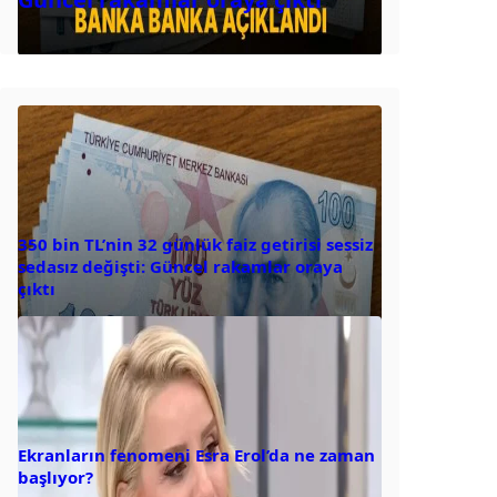
350 bin TL’nin 32 günlük faiz getirisi sessiz
sedasız değişti: Güncel rakamlar oraya
çıktı
Ekranların fenomeni Esra Erol’da ne zaman
başlıyor?