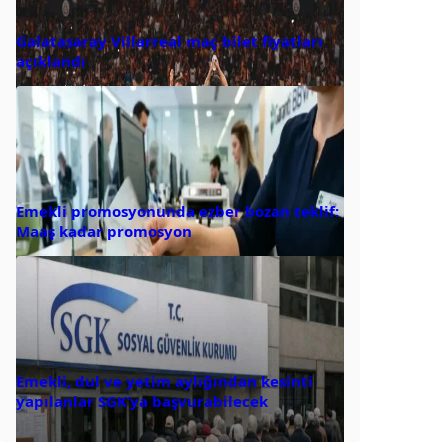
Galatasaray Villarreal maç bilet fiyatları
açıklandı
Emekli promosyonunda ezber bozan teklif:
Maaş kadar promosyon
Emekli, dul ve yetim aylığından kesinti
yapılanlar SGK’ya başvurabilecek