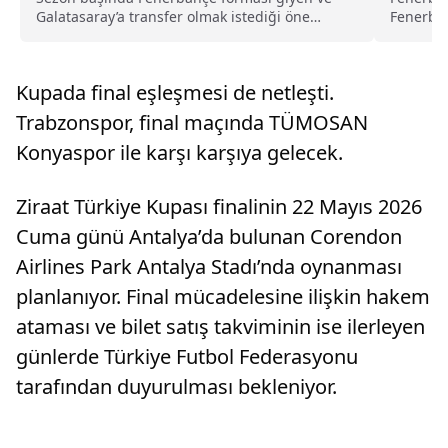
Galatasaray’a transfer olmak istediği öne
Fenerbah
sürülen John Duran’ın iki gün boyunca
kapsamlı
İstanbul’da bulunduğu öğrenilirken, teknik
TL ile 15
direktör Okan Buruk’un bu transfere onay
sahip ola
Kupada final eşleşmesi de netleşti.
vermediği belirtildi. Buruk’un Duran transferini
istememesinin nedeni de ortaya çıktı.
Trabzonspor, final maçında TÜMOSAN
Konyaspor ile karşı karşıya gelecek.
Ziraat Türkiye Kupası finalinin 22 Mayıs 2026
Cuma günü Antalya’da bulunan Corendon
Airlines Park Antalya Stadı’nda oynanması
planlanıyor. Final mücadelesine ilişkin hakem
ataması ve bilet satış takviminin ise ilerleyen
günlerde Türkiye Futbol Federasyonu
tarafından duyurulması bekleniyor.