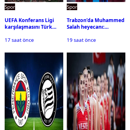
Spor
Spor
UEFA Konferans Ligi
Trabzon’da Muhammed
karşılaşmasını Türk
Salah heyecanı:
hakem yönetecek
Kombine biletler
17 saat önce
19 saat önce
tükeniyor