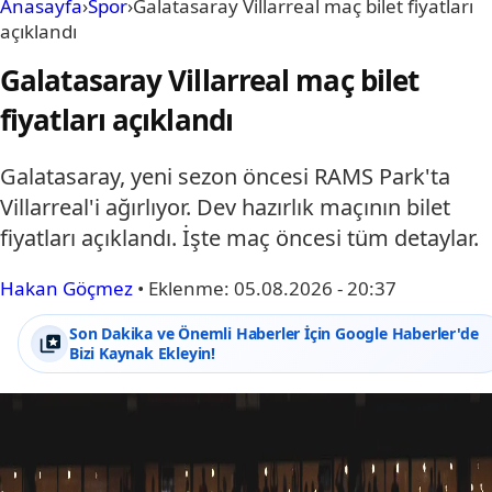
Anasayfa
›
Spor
›
Galatasaray Villarreal maç bilet fiyatları
açıklandı
Galatasaray Villarreal maç bilet
fiyatları açıklandı
Galatasaray, yeni sezon öncesi RAMS Park'ta
Villarreal'i ağırlıyor. Dev hazırlık maçının bilet
fiyatları açıklandı. İşte maç öncesi tüm detaylar.
Hakan Göçmez
•
Eklenme:
05.08.2026 - 20:37
Son Dakika ve Önemli Haberler İçin Google Haberler'de
Bizi Kaynak Ekleyin!