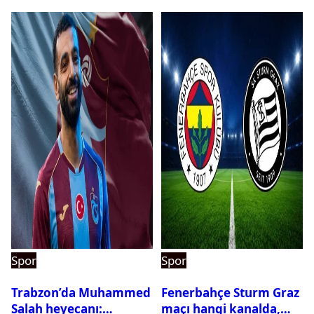
Spor
Spor
Trabzon’da Muhammed
Fenerbahçe Sturm Graz
Salah heyecanı:
maçı hangi kanalda,