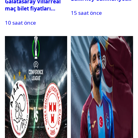
Galatasaray Villarreal
Başsavcılığına suç
maç bilet fiyatları
15 saat önce
duyurusu
açıklandı
10 saat önce