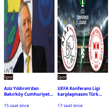
Spor
Spor
Aziz Yıldırım’dan
UEFA Konferans Ligi
Bakırköy Cumhuriyet
karşılaşmasını Türk
Başsavcılığına suç
hakem yönetecek
15 saat önce
17 saat önce
duyurusu