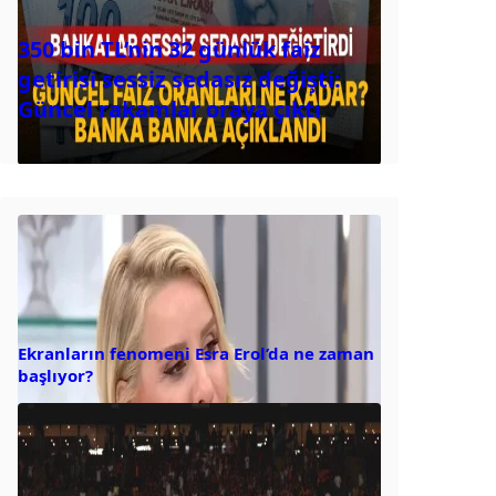
350 bin TL’nin 32 günlük faiz
getirisi sessiz sedasız değişti:
Güncel rakamlar oraya çıktı
Ekranların fenomeni Esra Erol’da ne zaman
başlıyor?