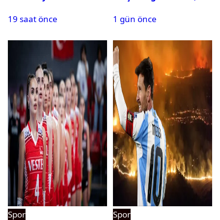
Kombine biletler
saat kaçta?
19 saat önce
1 gün önce
tükeniyor
Spor
Spor