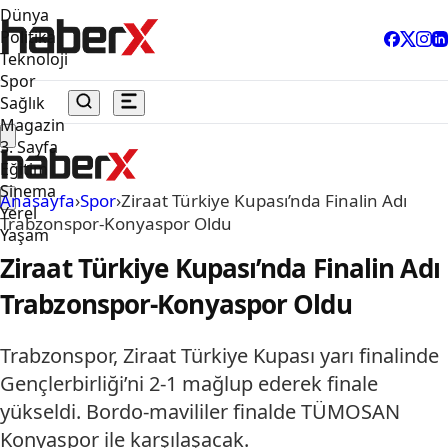
Dünya
Politika
Teknoloji
Spor
Sağlık
Magazin
3. Sayfa
Eğitim
Sinema
Anasayfa
›
Spor
›
Ziraat Türkiye Kupası’nda Finalin Adı
Yerel
Trabzonspor-Konyaspor Oldu
Yaşam
Ziraat Türkiye Kupası’nda Finalin Adı
Trabzonspor-Konyaspor Oldu
Trabzonspor, Ziraat Türkiye Kupası yarı finalinde
Gençlerbirliği’ni 2-1 mağlup ederek finale
yükseldi. Bordo-mavililer finalde TÜMOSAN
Konyaspor ile karşılaşacak.