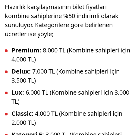
azalabile
Hazırlık karşılaşmasının bilet fiyatları
kombine sahiplerine %50 indirimli olarak
sunuluyor. Kategorilere göre belirlenen
ücretler ise şöyle;
Premium:
8.000 TL (Kombine sahipleri için
4.000 TL)
Delux:
7.000 TL (Kombine sahipleri için
3.500 TL)
Lux:
6.000 TL (Kombine sahipleri için 3.000
TL)
Classic:
4.000 TL (Kombine sahipleri için
2.000 TL)
Kategori 5:
3.000 TL (Kombine sahipleri