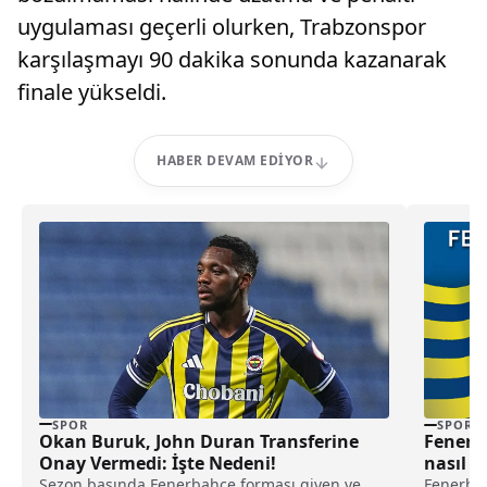
uygulaması geçerli olurken, Trabzonspor
karşılaşmayı 90 dakika sonunda kazanarak
finale yükseldi.
HABER DEVAM EDIYOR
SPOR
SPOR
Okan Buruk, John Duran Transferine
Fenerba
Onay Vermedi: İşte Nedeni!
nasıl al
Sezon başında Fenerbahçe forması giyen ve
Fenerbah