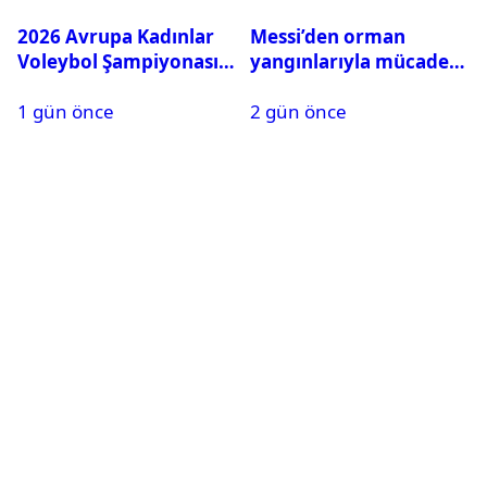
2026 Avrupa Kadınlar
Messi’den orman
Voleybol Şampiyonası
yangınlarıyla mücadele
maç takvimi açıklandı
eden İspanya’ya bağış
1 gün önce
2 gün önce