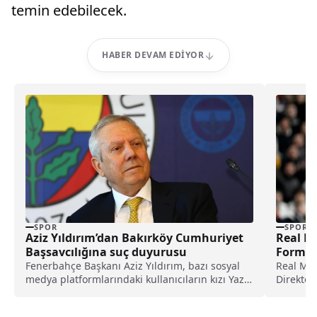
temin edebilecek.
HABER DEVAM EDIYOR
SPOR
SPOR
Aziz Yıldırım’dan Bakırköy Cumhuriyet
Real Ma
Başsavcılığına suç duyurusu
Forma ş
Fenerbahçe Başkanı Aziz Yıldırım, bazı sosyal
Real Mad
medya platformlarındaki kullanıcıların kızı Yaz
Direktör
Yıldırım'a ilişkin saldırısına yönelik suç
yapılmas
duyurusunda bulundu.
halinde 