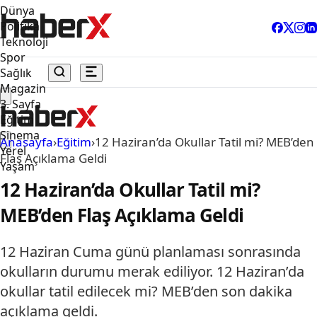
Dünya
Politika
Teknoloji
Spor
Sağlık
Magazin
3. Sayfa
Eğitim
Sinema
Anasayfa
›
Eğitim
›
12 Haziran’da Okullar Tatil mi? MEB’den
Yerel
Flaş Açıklama Geldi
Yaşam
12 Haziran’da Okullar Tatil mi?
MEB’den Flaş Açıklama Geldi
12 Haziran Cuma günü planlaması sonrasında
okulların durumu merak ediliyor. 12 Haziran’da
okullar tatil edilecek mi? MEB’den son dakika
açıklama geldi.