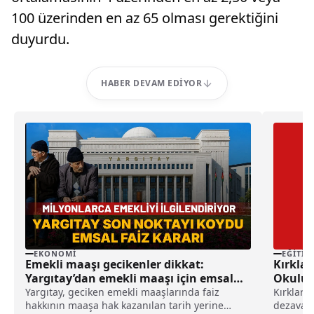
100 üzerinden en az 65 olması gerektiğini
duyurdu.
HABER DEVAM EDIYOR
EKONOMI
EĞITIM
Emekli maaşı gecikenler dikkat:
Kırklare
Yargıtay’dan emekli maaşı için emsal
Okulu 
faiz kararı
Yargıtay, geciken emekli maaşlarında faiz
Kırklarel
hakkının maaşa hak kazanılan tarih yerine
dezavant