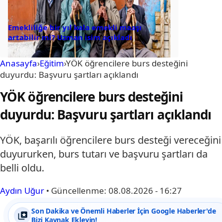
Emekliliğe bir yıl kala emekli maaşı
artabilir mi? Uzman isim açıkladı
Anasayfa
›
Eğitim
›
YÖK öğrencilere burs desteğini
duyurdu: Başvuru şartları açıklandı
YÖK öğrencilere burs desteğini
duyurdu: Başvuru şartları açıklandı
YÖK, başarılı öğrencilere burs desteği vereceğini
duyururken, burs tutarı ve başvuru şartları da
belli oldu.
Aydın Uğur
•
Güncellenme:
08.08.2026 - 16:27
Son Dakika ve Önemli Haberler İçin Google Haberler'de
Bizi Kaynak Ekleyin!