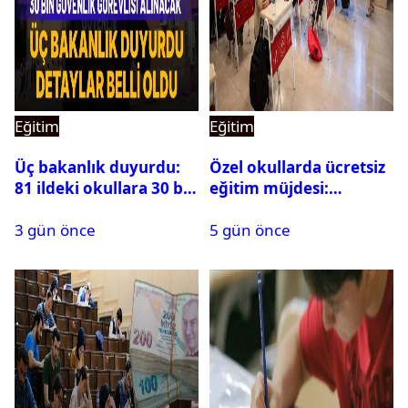
Eğitim
Eğitim
Üç bakanlık duyurdu:
Özel okullarda ücretsiz
81 ildeki okullara 30 bin
eğitim müjdesi:
güvenlik görevlisi
Başvurular bugün
3 gün önce
5 gün önce
alınacak
başladı