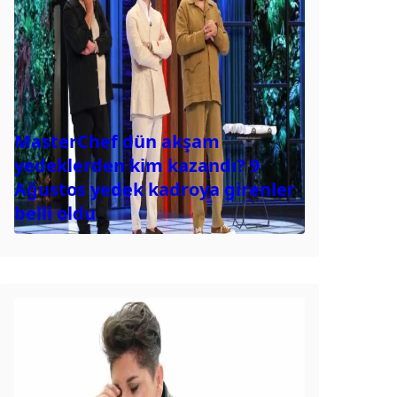
MasterChef dün akşam
yedeklerden kim kazandı? 9
Ağustos yedek kadroya girenler
belli oldu