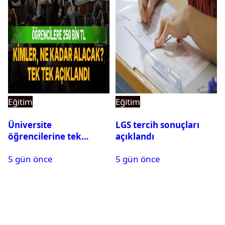
Eğitim
Eğitim
Üniversite
LGS tercih sonuçları
öğrencilerine tek
açıklandı
seferlik 250 bin ve aylık
5 gün önce
5 gün önce
60 bin liraya kadar burs
desteği