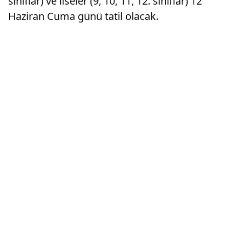
sınıflar) ve liseler (9, 10, 11, 12. sınıflar) 12
Haziran Cuma günü tatil olacak.