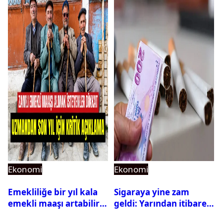
Ekonomi
Ekonomi
Emekliliğe bir yıl kala
Sigaraya yine zam
emekli maaşı artabilir
geldi: Yarından itibaren
mi? Uzman isim açıkladı
geçerli olacak