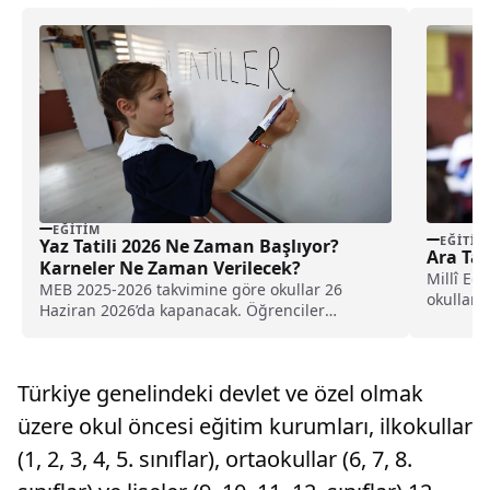
EĞITIM
EĞITIM
Yaz Tatili 2026 Ne Zaman Başlıyor?
Ara Tat
Karneler Ne Zaman Verilecek?
Millî Eğ
MEB 2025-2026 takvimine göre okullar 26
okullarda
Haziran 2026’da kapanacak. Öğrenciler
karnelerini alarak yaz tatiline başlayacak. Yaz
tatili süresi ve detaylar haberimizde.
Türkiye genelindeki devlet ve özel olmak
üzere okul öncesi eğitim kurumları, ilkokullar
(1, 2, 3, 4, 5. sınıflar), ortaokullar (6, 7, 8.