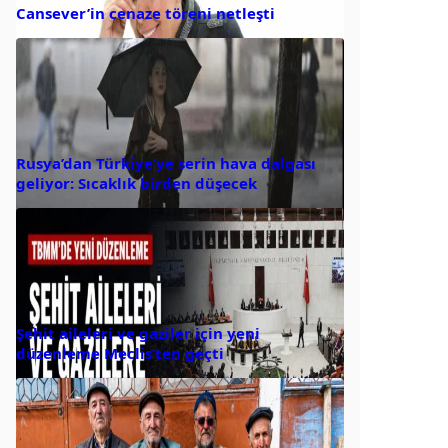
Cansever’in cenaze töreni netleşti
Rusya’dan Türkiye’ye serin hava dalgası
geliyor: Sıcaklık birden düşecek
Şehit aileleri ve gaziler için yeni
düzenleme Meclis’ten geçti