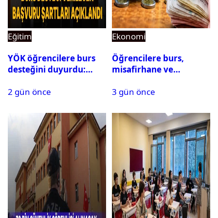
Eğitim
Ekonomi
YÖK öğrencilere burs
Öğrencilere burs,
desteğini duyurdu:
misafirhane ve
Başvuru şartları
kırtasiye desteği:
2 gün önce
3 gün önce
açıklandı
Başvurular başladı