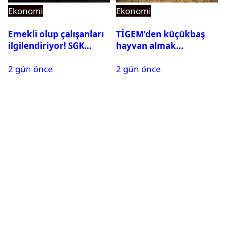
Ekonomi
Ekonomi
Emekli olup çalışanları
TİGEM’den küçükbaş
ilgilendiriyor! SGK
hayvan almak
rapor parası ödemiyor
isteyenlere müjde: 7 bin
2 gün önce
2 gün önce
350 küçükbaş hayvan
için ihale tarihi ve
muhammen bedeli
açıklandı