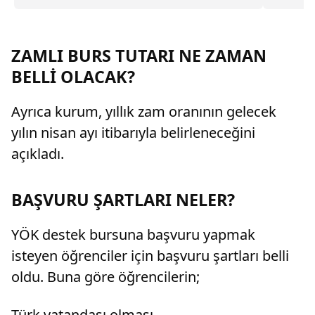
SGK'ya tanınan 3 aylık yasal işlem süresinin
okullarda
sona ermesi itibarıyla başlayacağına karar
öğrencile
verdi.
ZAMLI BURS TUTARI NE ZAMAN
BELLİ OLACAK?
Ayrıca kurum, yıllık zam oranının gelecek
yılın nisan ayı itibarıyla belirleneceğini
açıkladı.
BAŞVURU ŞARTLARI NELER?
YÖK destek bursuna başvuru yapmak
isteyen öğrenciler için başvuru şartları belli
oldu. Buna göre öğrencilerin;
Türk vatandaşı olması,