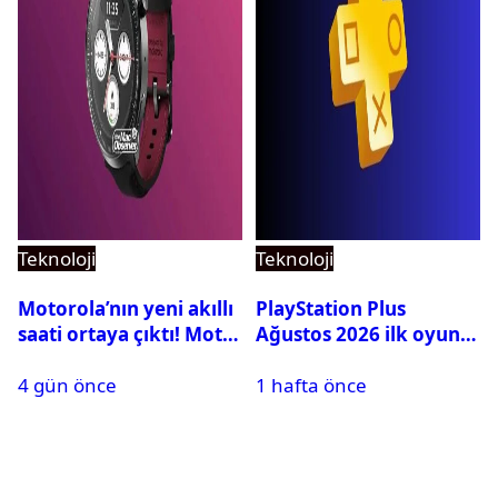
Teknoloji
Teknoloji
Motorola’nın yeni akıllı
PlayStation Plus
saati ortaya çıktı! Moto
Ağustos 2026 ilk oyunu
Watch Ultra ilk kez
belli oldu
4 gün önce
1 hafta önce
görüntülendi