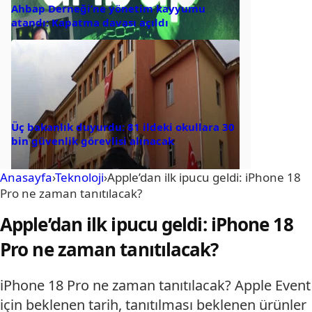
Ahbap Derneği’ne yönetim kayyumu
atandı: Kapatma davası açıldı
Üç bakanlık duyurdu: 81 ildeki okullara 30
bin güvenlik görevlisi alınacak
Anasayfa
›
Teknoloji
›
Apple’dan ilk ipucu geldi: iPhone 18
Pro ne zaman tanıtılacak?
Apple’dan ilk ipucu geldi: iPhone 18
Pro ne zaman tanıtılacak?
iPhone 18 Pro ne zaman tanıtılacak? Apple Event
için beklenen tarih, tanıtılması beklenen ürünler