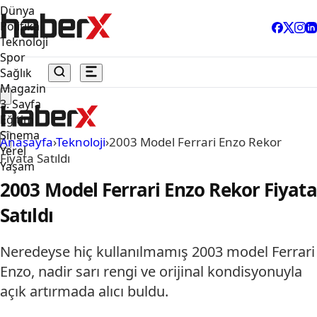
Dünya
Politika
Teknoloji
Spor
Sağlık
Magazin
3. Sayfa
Eğitim
Sinema
Anasayfa
›
Teknoloji
›
2003 Model Ferrari Enzo Rekor
Yerel
Fiyata Satıldı
Yaşam
2003 Model Ferrari Enzo Rekor Fiyata
Satıldı
Neredeyse hiç kullanılmamış 2003 model Ferrari
Enzo, nadir sarı rengi ve orijinal kondisyonuyla
açık artırmada alıcı buldu.