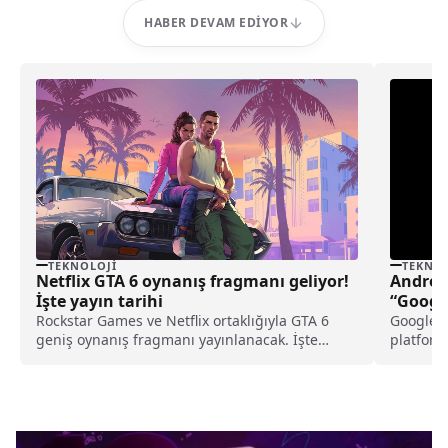
HABER DEVAM EDIYOR
TEKNOLOJI
TEKNOL
Netflix GTA 6 oynanış fragmanı geliyor!
Androi
İşte yayın tarihi
“Google
Rockstar Games ve Netflix ortaklığıyla GTA 6
Google, 
geniş oynanış fragmanı yayınlanacak. İşte
platform
fragman yayın tarihi...
Android’
destekli 
entegras
sunacak