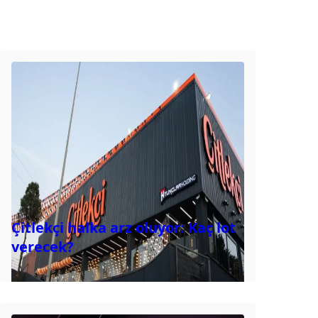
Çitlekçi halka arz oluyor: Kaç lot
verecek?