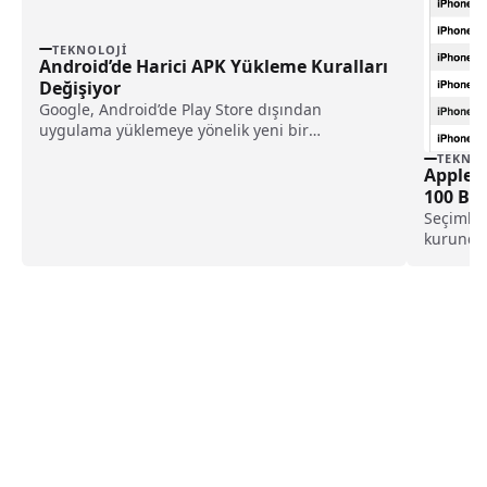
TEKNOLOJI
Android’de Harici APK Yükleme Kuralları
Değişiyor
Google, Android’de Play Store dışından
uygulama yüklemeye yönelik yeni bir
doğrulama sistemi üzerinde çalışıyor;
TEKNOL
doğrulanmamış APK’lar için kademeli
Apple Y
kısıtlamalar 2026’dan itibaren devreye alınacak.
100 Bi
Seçimler
kurunda 
ürünleri