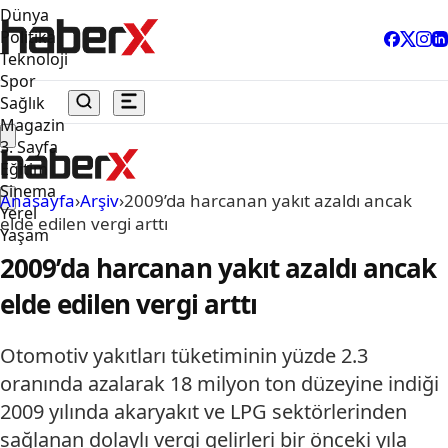
Dünya
Politika
Teknoloji
Spor
Sağlık
Magazin
3. Sayfa
Eğitim
Sinema
Anasayfa
›
Arşiv
›
2009’da harcanan yakıt azaldı ancak
Yerel
elde edilen vergi arttı
Yaşam
2009’da harcanan yakıt azaldı ancak
elde edilen vergi arttı
Otomotiv yakıtları tüketiminin yüzde 2.3
oranında azalarak 18 milyon ton düzeyine indiği
2009 yılında akaryakıt ve LPG sektörlerinden
sağlanan dolaylı vergi gelirleri bir önceki yıla