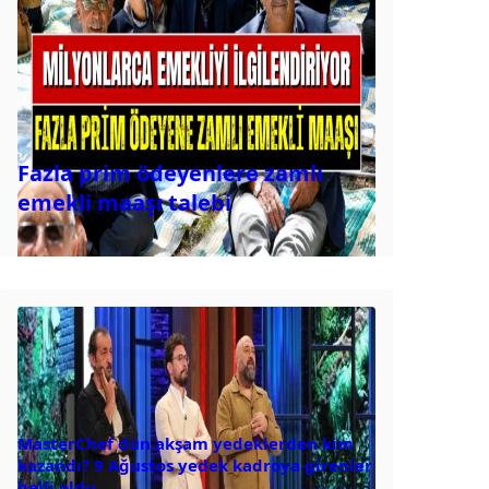
Fazla prim ödeyenlere zamlı
emekli maaşı talebi
MasterChef dün akşam yedeklerden kim
kazandı? 9 Ağustos yedek kadroya girenler
belli oldu