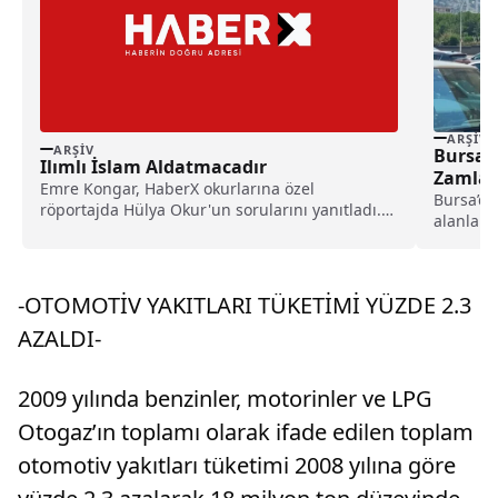
ARŞIV
ARŞIV
Bursa 
Ilımlı İslam Aldatmacadır
Zamland
Emre Kongar, HaberX okurlarına özel
Bursa’da
röportajda Hülya Okur'un sorularını yanıtladı.
alanları
Keyifli sohbetten bazı satır başları: Babamdan
kararı...
çok şey öğrenmişimdir... Çok isterdim bir müzik
aleti çalabilmeyi... Ben zannedildiğinden çok
daha geleneksel bir adamımdır... Peki, niye
-OTOMOTİV YAKITLARI TÜKETİMİ YÜZDE 2.3
üniversitede öğrencinin türban takması yasak...
AZALDI-
Herkesin Allah’ı, peygamberi, mezhebi, hatta
ırkı, milliyeti kendisi için en yüce değerdir...
Sayın Barlas’la içeriklerini farklı tarif etsek de
2009 yılında benzinler, motorinler ve LPG
bazı genel ilkelerde birleşiyoruz... CHP’nin
birinci parti olma olasılığı zayıf da olsa ortaya
Otogaz’ın toplamı olarak ifade edilen toplam
çıktı...
otomotiv yakıtları tüketimi 2008 yılına göre