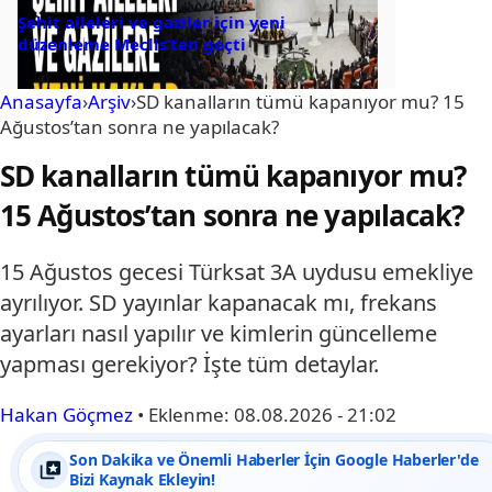
Şehit aileleri ve gaziler için yeni
düzenleme Meclis’ten geçti
Anasayfa
›
Arşiv
›
SD kanalların tümü kapanıyor mu? 15
Ağustos’tan sonra ne yapılacak?
SD kanalların tümü kapanıyor mu?
15 Ağustos’tan sonra ne yapılacak?
15 Ağustos gecesi Türksat 3A uydusu emekliye
ayrılıyor. SD yayınlar kapanacak mı, frekans
ayarları nasıl yapılır ve kimlerin güncelleme
yapması gerekiyor? İşte tüm detaylar.
Hakan Göçmez
•
Eklenme:
08.08.2026 - 21:02
Son Dakika ve Önemli Haberler İçin Google Haberler'de
Bizi Kaynak Ekleyin!