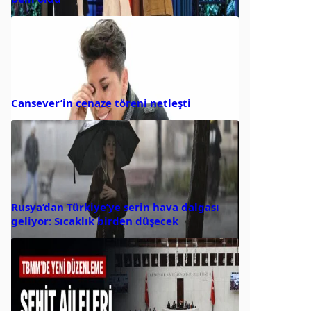
Cansever’in cenaze töreni netleşti
Rusya’dan Türkiye’ye serin hava dalgası
geliyor: Sıcaklık birden düşecek