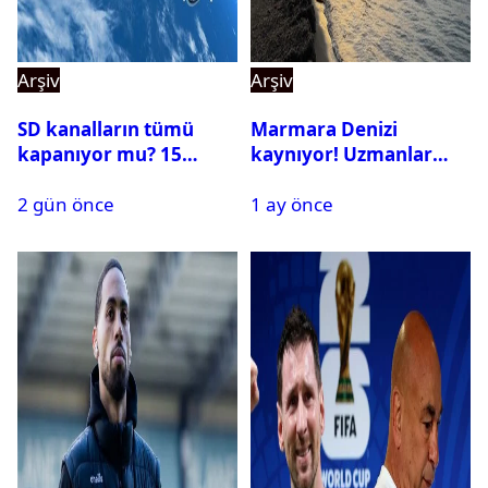
Arşiv
Arşiv
SD kanalların tümü
Marmara Denizi
kapanıyor mu? 15
kaynıyor! Uzmanlar
Ağustos’tan sonra ne
tehlikeyi işaret etti
2 gün önce
1 ay önce
yapılacak?