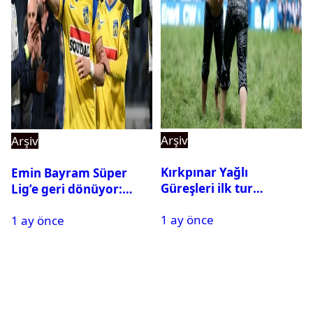
Arşiv
Arşiv
Kırkpınar Yağlı
Emin Bayram Süper
Güreşleri ilk tur
Lig’e geri dönüyor:
sonuçları açıklandı! İşte
Galatasaray onay verdi
1 ay önce
2. tura geçen
1 ay önce
pehlivanlar