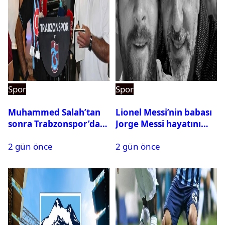
Spor
Spor
Muhammed Salah’tan
Lionel Messi’nin babası
sonra Trabzonspor’dan
Jorge Messi hayatını
bir rekor daha
kaybetti
2 gün önce
2 gün önce