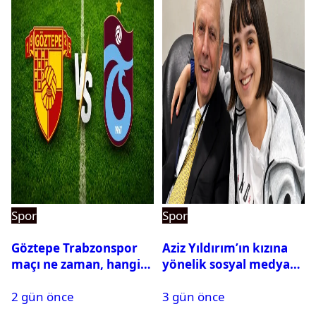
Spor
Spor
Göztepe Trabzonspor
Aziz Yıldırım’ın kızına
maçı ne zaman, hangi
yönelik sosyal medya
kanalda? Salah
paylaşımı yapan şüpheli
2 gün önce
3 gün önce
oynayacak mı?
hakkında karar çıktı