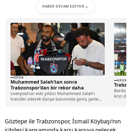
HABER DEVAM EDIYOR
SPOR
SPOR
Muhammed Salah’tan sonra
Trabzo
Trabzonspor’dan bir rekor daha
Bordo ma
Liverpool'un eski yıldızı Muhammed Salah'ı
krizi de
transfer ederek dünya basınında geniş yankı
başına ge
uyandıran Trabzonspor, yeni sezon kombine
satışlarında 18 bine ulaşarak tarihinin en
yüksek kombine satış rekorunu kırdığını
Göztepe ile Trabzonspor, İsmail Köybaşı’nın
açıkladı.
jübilesi kapsamında karşı karşıya gelecek.