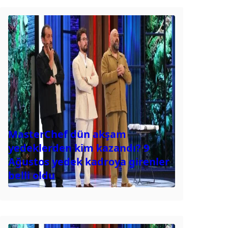
MasterChef dün akşam
yedeklerden kim kazandı? 9
Ağustos yedek kadroya girenler
belli oldu