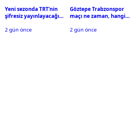
Yeni sezonda TRT’nin
Göztepe Trabzonspor
şifresiz yayınlayacağı
maçı ne zaman, hangi
maçlar belli oldu
kanalda? Salah
2 gün önce
2 gün önce
oynayacak mı?