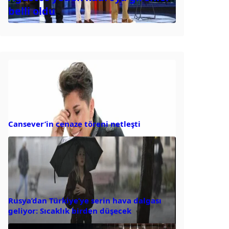
belli oldu
Cansever’in cenaze töreni netleşti
Rusya’dan Türkiye’ye serin hava dalgası
geliyor: Sıcaklık birden düşecek