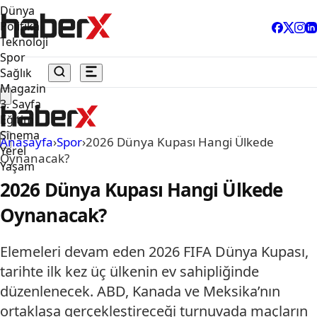
Dünya
Politika
Teknoloji
Spor
Sağlık
Magazin
3. Sayfa
Eğitim
Sinema
Anasayfa
›
Spor
›
2026 Dünya Kupası Hangi Ülkede
Yerel
Oynanacak?
Yaşam
2026 Dünya Kupası Hangi Ülkede
Oynanacak?
Elemeleri devam eden 2026 FIFA Dünya Kupası,
tarihte ilk kez üç ülkenin ev sahipliğinde
düzenlenecek. ABD, Kanada ve Meksika’nın
ortaklaşa gerçekleştireceği turnuvada maçların