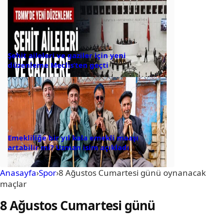
Şehit aileleri ve gaziler için yeni
düzenleme Meclis’ten geçti
Emekliliğe bir yıl kala emekli maaşı
artabilir mi? Uzman isim açıkladı
Anasayfa
›
Spor
›
8 Ağustos Cumartesi günü oynanacak
maçlar
8 Ağustos Cumartesi günü