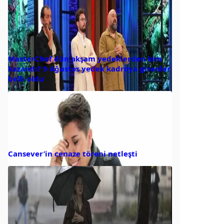
MasterChef dün akşam yedeklerden kim
kazandı? 9 Ağustos yedek kadroya girenler
belli oldu
Cansever’in cenaze töreni netleşti