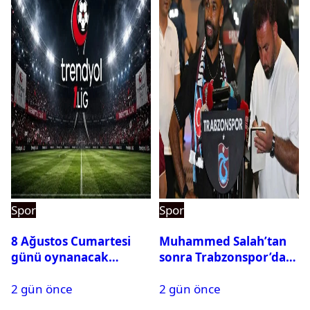
Spor
Spor
8 Ağustos Cumartesi
Muhammed Salah’tan
günü oynanacak
sonra Trabzonspor’dan
maçlar
bir rekor daha
2 gün önce
2 gün önce