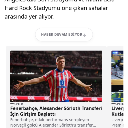
Hard Rock Stadyumu öne çıkan sahalar
arasında yer alıyor.
HABER DEVAM EDIYOR
SPOR
SPOR
Fenerbahçe, Alexander Sörloth Transferi
Liverp
İçin Girişim Başlattı
Kutlam
Fenerbahçe, etkili performans sergileyen
Liverpoo
Norveçli golcü Alexander Sörloth’u transfer
Premier 