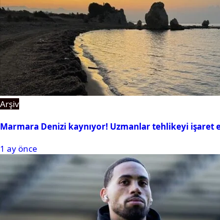
Arşiv
Marmara Denizi kaynıyor! Uzmanlar tehlikeyi işaret e
1 ay önce