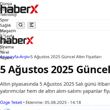
Dünya
Politika
Teknoloji
Spor
Sağlık
Magazin
3. Sayfa
Eğitim
Sinema
Yerel
Anasayfa
›
Arşiv
›
5 Ağustos 2025 Güncel Altın Fiyatları
Yaşam
5 Ağustos 2025 Güncel 
Altın piyasasında 5 Ağustos 2025 Salı günü itibar
yatırımcılar hem de altın alım-satımı yapanlar fi
Özge Tekeli
•
Eklenme:
05.08.2025 - 14:18