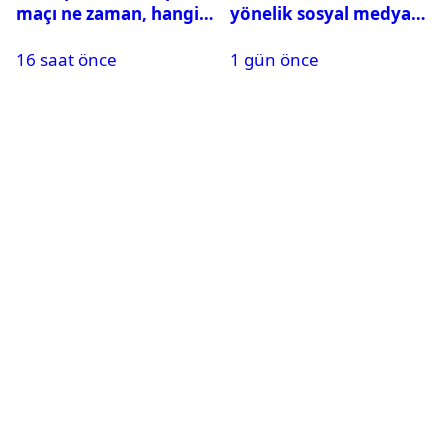
maçı ne zaman, hangi
yönelik sosyal medya
kanalda? Salah
paylaşımı yapan şüpheli
16 saat önce
1 gün önce
oynayacak mı?
hakkında karar çıktı