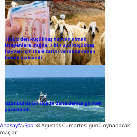
TİGEM’den küçükbaş hayvan almak
isteyenlere müjde: 7 bin 350 küçükbaş
hayvan için ihale tarihi ve muhammen
bedeli açıklandı
İstanbul’da bir ilçede daha denize girmek
yasaklandı
Anasayfa
›
Spor
›
8 Ağustos Cumartesi günü oynanacak
maçlar