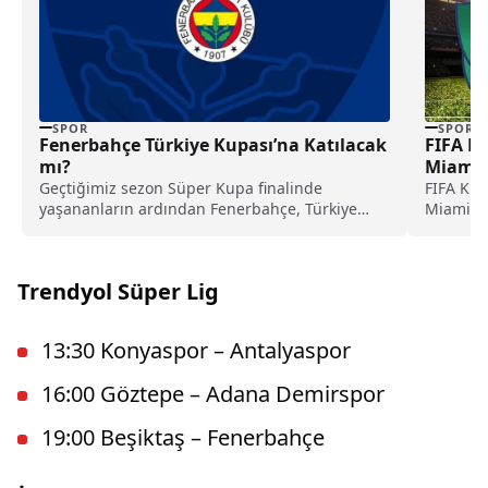
SPOR
SPOR
Fenerbahçe Türkiye Kupası’na Katılacak
FIFA K
mı?
Miami –
Geçtiğimiz sezon Süper Kupa finalinde
FIFA Kul
yaşananların ardından Fenerbahçe, Türkiye
Miami il
Kupası'na katılmayacağını duyurmuştu.
karşılaşm
Ardından Türkiye...
Trendyol Süper Lig
13:30 Konyaspor – Antalyaspor
16:00 Göztepe – Adana Demirspor
19:00 Beşiktaş – Fenerbahçe