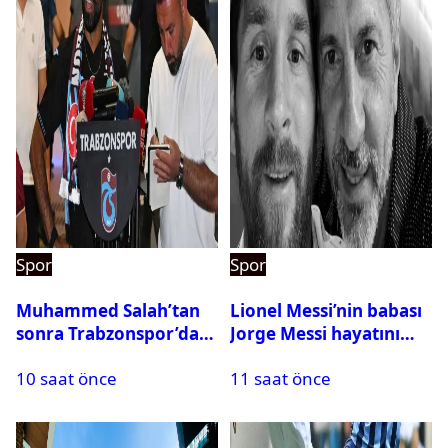
Spor
Spor
Muhammed Salah’tan
Lionel Messi’nin babası
sonra Trabzonspor’dan
Jorge Messi hayatını
bir rekor daha
kaybetti
10 saat önce
11 saat önce