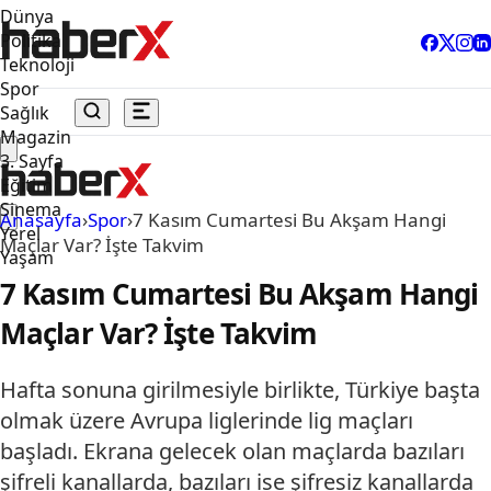
Dünya
Politika
Teknoloji
Spor
Sağlık
Magazin
3. Sayfa
Eğitim
Sinema
Anasayfa
›
Spor
›
7 Kasım Cumartesi Bu Akşam Hangi
Yerel
Maçlar Var? İşte Takvim
Yaşam
7 Kasım Cumartesi Bu Akşam Hangi
Maçlar Var? İşte Takvim
Hafta sonuna girilmesiyle birlikte, Türkiye başta
olmak üzere Avrupa liglerinde lig maçları
başladı. Ekrana gelecek olan maçlarda bazıları
şifreli kanallarda, bazıları ise şifresiz kanallarda