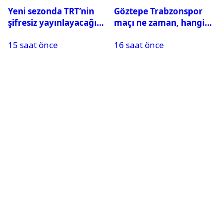
Yeni sezonda TRT’nin
Göztepe Trabzonspor
şifresiz yayınlayacağı
maçı ne zaman, hangi
maçlar belli oldu
kanalda? Salah
15 saat önce
16 saat önce
oynayacak mı?