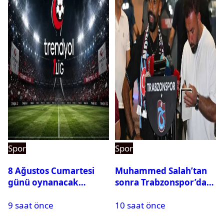
Spor
Spor
8 Ağustos Cumartesi
Muhammed Salah’tan
günü oynanacak
sonra Trabzonspor’dan
maçlar
bir rekor daha
9 saat önce
10 saat önce