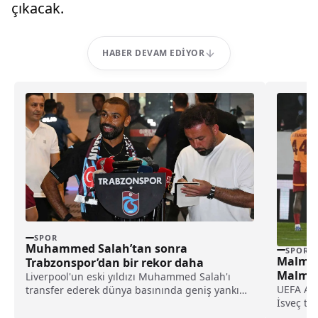
çıkacak.
HABER DEVAM EDIYOR
SPOR
Muhammed Salah’tan sonra
SPOR
Malmö 
Trabzonspor’dan bir rekor daha
Malmö 
Liverpool'un eski yıldızı Muhammed Salah'ı
UEFA Avr
transfer ederek dünya basınında geniş yankı
İsveç te
uyandıran Trabzonspor, yeni sezon kombine
öncesind
satışlarında 18 bine ulaşarak tarihinin en