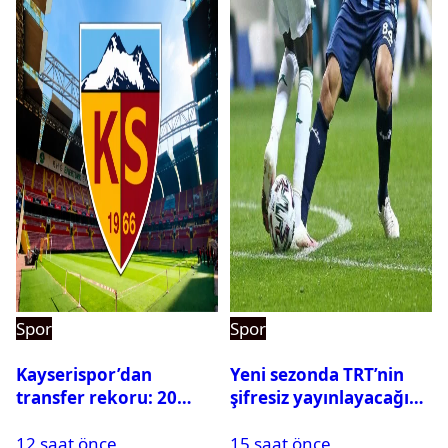
Spor
Spor
Kayserispor’dan
Yeni sezonda TRT’nin
transfer rekoru: 20
şifresiz yayınlayacağı
saatte 15 transfer
maçlar belli oldu
12 saat önce
15 saat önce