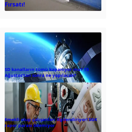
Fırsatı!
SD kanalların tümü kapanıyor mu? 15
Ağustos’tan sonra ne yapılacak?
Emekli olup çalışanları ilgilendiriyor! SGK
rapor parası ödemiyor