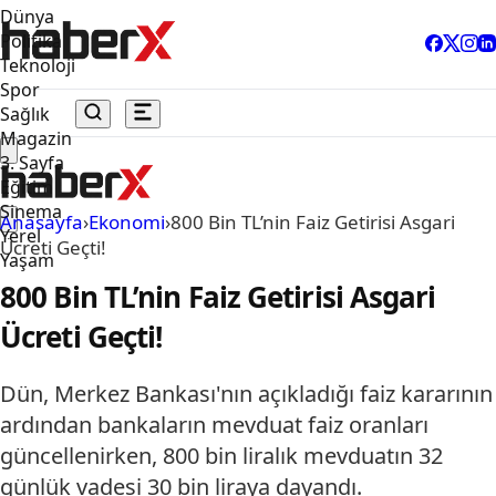
Dünya
Politika
Teknoloji
Spor
Sağlık
Magazin
3. Sayfa
Eğitim
Sinema
Anasayfa
›
Ekonomi
›
800 Bin TL’nin Faiz Getirisi Asgari
Yerel
Ücreti Geçti!
Yaşam
800 Bin TL’nin Faiz Getirisi Asgari
Ücreti Geçti!
Dün, Merkez Bankası'nın açıkladığı faiz kararının
ardından bankaların mevduat faiz oranları
güncellenirken, 800 bin liralık mevduatın 32
günlük vadesi 30 bin liraya dayandı.