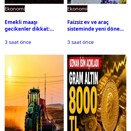
Ekonomi
Ekonomi
Emekli maaşı
Faizsiz ev ve araç
gecikenler dikkat:
sisteminde yeni dönem:
Yargıtay’dan emekli
BDDK limitleri
3 saat önce
3 saat önce
maaşı için emsal faiz
değiştirdi
kararı