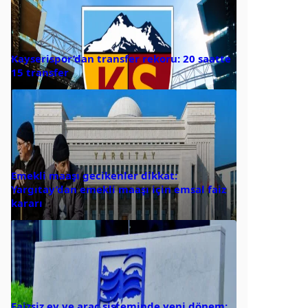
Kayserispor’dan transfer rekoru: 20 saatte
15 transfer
Emekli maaşı gecikenler dikkat:
Yargıtay’dan emekli maaşı için emsal faiz
kararı
Faizsiz ev ve araç sisteminde yeni dönem: