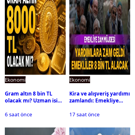
Ekonomi
Ekonomi
Gram altın 8 bin TL
Kira ve alışveriş yardımı
olacak mı? Uzman isim
zamlandı: Emekliye
yıl sonu hedefini
aylık 8 bin TL destek
6 saat önce
17 saat önce
açıkladı