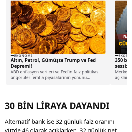
EKONOMI
EKONO
Altın, Petrol, Gümüşte Trump ve Fed
350 bin
Depremi!
sessiz 
oraya ç
ABD enflasyon verileri ve Fed'in faiz politikası
Merkez B
öngörüleri emtia piyasalarının yönünü
açıklama
belirlemeye devam ederken, altın haftayı
güncelle
kayıpla kapattı ve petrol fiyatları düşerken
getirisi
gümüşse yükselişini devam etti.
32 günlük
30 BİN LİRAYA DAYANDI
Alternatif bank ise 32 günlük faiz oranını
yüzde 46 olarak açıklarken, 32 günlük net