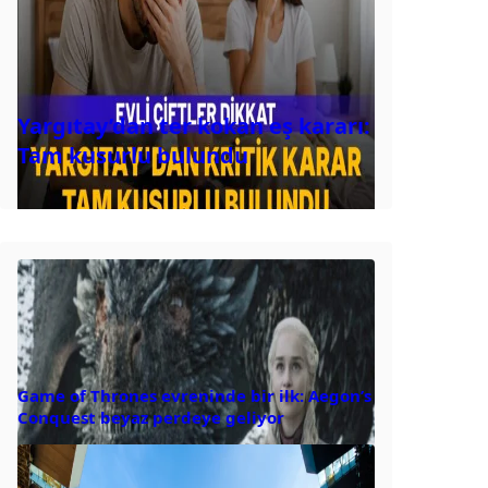
Yargıtay’dan ter kokan eş kararı:
Tam kusurlu bulundu
Game of Thrones evreninde bir ilk: Aegon’s
Conquest beyaz perdeye geliyor