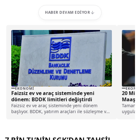
HABER DEVAM EDIYOR
EKONOMI
EKONO
Faizsiz ev ve araç sisteminde yeni
20 Mily
dönem: BDDK limitleri değiştirdi
Maaşla
Geliyor
Faizsiz ev ve araç sisteminde yeni dönem
Tamamlay
başlıyor. BDDK, yatırım araçları ile sözleşme ve
uygulanm
finansman limitlerine sınır getirdi.
düzenlem
maaşında
emeklili
oluşturu
7 BİN TL’NİN SGK’DAN TAHSİL