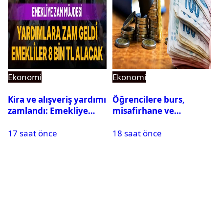
Ekonomi
Ekonomi
Kira ve alışveriş yardımı
Öğrencilere burs,
zamlandı: Emekliye
misafirhane ve
aylık 8 bin TL destek
kırtasiye desteği:
17 saat önce
18 saat önce
Başvurular başladı