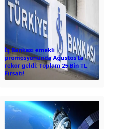
İş Bankası emekli
promosyonunda Ağustos’ta
rekor geldi: Toplam 25 Bin TL
Fırsatı!