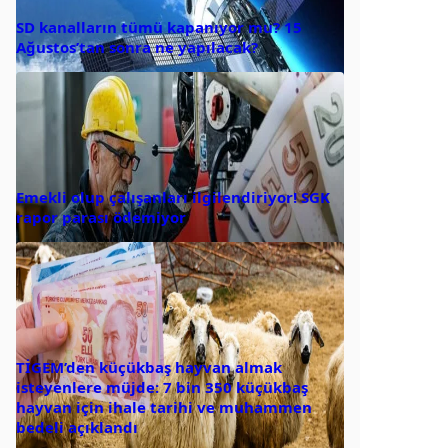
SD kanalların tümü kapanıyor mu? 15
Ağustos’tan sonra ne yapılacak?
Emekli olup çalışanları ilgilendiriyor! SGK
rapor parası ödemiyor
TİGEM’den küçükbaş hayvan almak
isteyenlere müjde: 7 bin 350 küçükbaş
hayvan için ihale tarihi ve muhammen
bedeli açıklandı