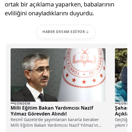
ortak bir açıklama yaparken, babalarının
evliliğini onayladıklarını duyurdu.
HABER DEVAM EDIYOR
GÜNDEM
GÜNDE
Milli Eğitim Bakan Yardımcısı Nazif
Şahan 
Yılmaz Görevden Alındı!
Açıkla
Resmî Gazete'de yayımlanan kararla beraber
Geçtiğim
Milli Eğitim Bakan Yardımcısı Nazif Yılmaz'ın
yıkım ka
görevden alındığı öğrenildi....
için...