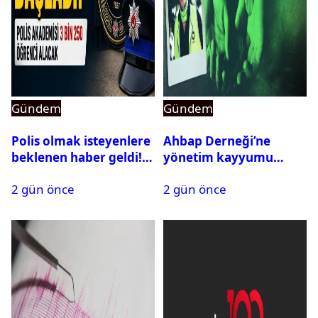
Gündem
Gündem
Polis olmak isteyenlere
Ahbap Derneği’ne
beklenen haber geldi!
yönetim kayyumu
PMYO başvuruları açıldı
atandı: Kapatma davası
2 gün önce
2 gün önce
açıldı