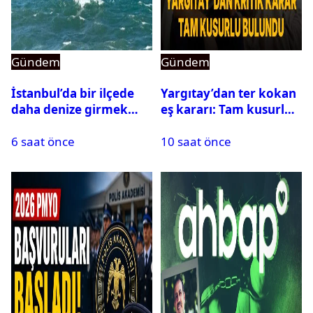
Gündem
Gündem
İstanbul’da bir ilçede
Yargıtay’dan ter kokan
daha denize girmek
eş kararı: Tam kusurlu
yasaklandı
bulundu
6 saat önce
10 saat önce