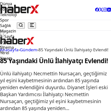
Dünya
Politika
Teknoloji
Spor
Sağlık
Magazin
3. Sayfa
Eğitim
Sinema
Anasayfa
›
Gündem
›
85 Yaşındaki Ünlü İlahiyatçı Evlendi!
Yerel
Yaşam
85 Yaşındaki Ünlü İlahiyatçı Evlendi!
Ünlü ilahiyatçı Necmettin Nursaçan, geçtiğimiz
yıl eşini kaybetmesinin ardından 85 yaşında
yeniden evlendiğini duyurdu. Diyanet İşleri eski
Başkan Yardımcısı İlahiyatçı Necmettin
Nursaçan, geçtiğimiz yıl eşini kaybetmesinin
ardından 85 yaşında yeniden…