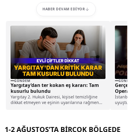
HABER DEVAM EDIYOR
GÜNDEM
GÜNDE
Yargıtay’dan ter kokan eş kararı: Tam
Gerçekl
kusurlu bulundu
Operas
Geçiril
Yargıtay 2. Hukuk Dairesi, kişisel temizliğine
İstanbul
dikkat etmeyen ve eşinin uyarılarına rağmen
uyuştur
duş almayarak sürekli ter kokan kocayı tam
maddesi 
kusurlu buldu. Bu kapsamda çiftin
boşanmasına karar verilirken, kocanın 360 bin
lira tazminat ödemesine karar verildi.
1-2 AĞUSTOS’TA BİRÇOK BÖLGEDE