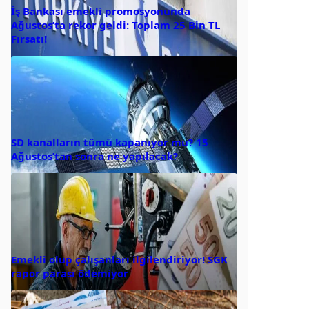
İş Bankası emekli promosyonunda
Ağustos’ta rekor geldi: Toplam 25 Bin TL
Fırsatı!
SD kanalların tümü kapanıyor mu? 15
Ağustos’tan sonra ne yapılacak?
Emekli olup çalışanları ilgilendiriyor! SGK
rapor parası ödemiyor