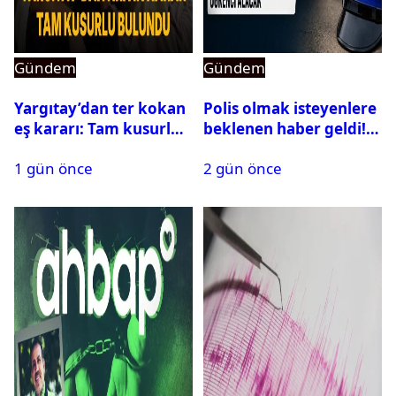
Gündem
Gündem
Yargıtay’dan ter kokan
Polis olmak isteyenlere
eş kararı: Tam kusurlu
beklenen haber geldi!
bulundu
PMYO başvuruları açıldı
1 gün önce
2 gün önce