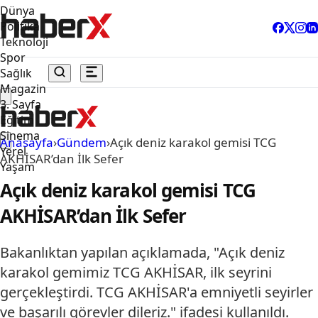
Dünya
Politika
Teknoloji
Spor
Sağlık
Magazin
3. Sayfa
Eğitim
Sinema
Anasayfa
›
Gündem
›
Açık deniz karakol gemisi TCG
Yerel
AKHİSAR’dan İlk Sefer
Yaşam
Açık deniz karakol gemisi TCG
AKHİSAR’dan İlk Sefer
Bakanlıktan yapılan açıklamada, "Açık deniz
karakol gemimiz TCG AKHİSAR, ilk seyrini
gerçekleştirdi. TCG AKHİSAR'a emniyetli seyirler
ve başarılı görevler dileriz." ifadesi kullanıldı.