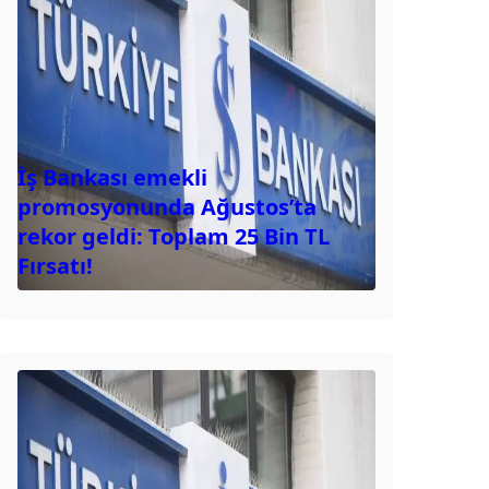
İş Bankası emekli
promosyonunda Ağustos’ta
rekor geldi: Toplam 25 Bin TL
Fırsatı!