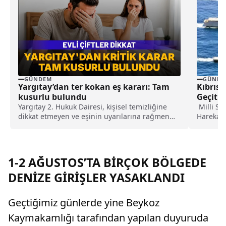
GÜNDEM
GÜNDE
Yargıtay’dan ter kokan eş kararı: Tam
Kıbrıs 
kusurlu bulundu
Geçit T
Yargıtay 2. Hukuk Dairesi, kişisel temizliğine
Milli Sa
dikkat etmeyen ve eşinin uyarılarına rağmen
Harekatı'
duş almayarak sürekli ter kokan kocayı tam
gerçekleş
kusurlu buldu. Bu kapsamda çiftin
boşanmasına karar verilirken, kocanın 360 bin
lira tazminat ödemesine karar verildi.
1-2 AĞUSTOS’TA BİRÇOK BÖLGEDE
DENİZE GİRİŞLER YASAKLANDI
Geçtiğimiz günlerde yine Beykoz
Kaymakamlığı tarafından yapılan duyuruda