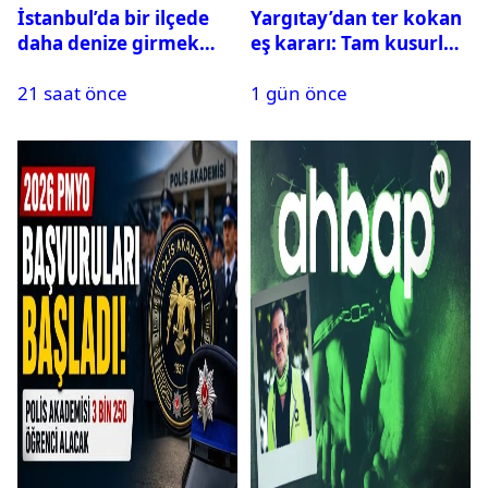
İstanbul’da bir ilçede
Yargıtay’dan ter kokan
daha denize girmek
eş kararı: Tam kusurlu
yasaklandı
bulundu
21 saat önce
1 gün önce