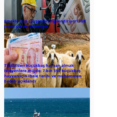
Emekli olup çalışanları ilgilendiriyor! SGK
rapor parası ödemiyor
TİGEM’den küçükbaş hayvan almak
isteyenlere müjde: 7 bin 350 küçükbaş
hayvan için ihale tarihi ve muhammen
bedeli açıklandı