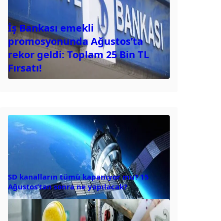
İş Bankası emekli
promosyonunda Ağustos’ta
rekor geldi: Toplam 25 Bin TL
Fırsatı!
SD kanalların tümü kapanıyor mu? 15
Ağustos’tan sonra ne yapılacak?