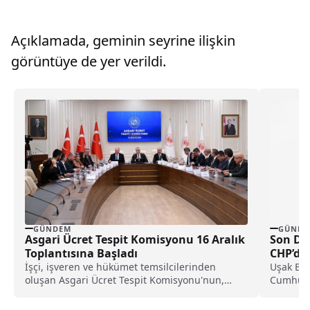
Açıklamada, geminin seyrine ilişkin
görüntüye de yer verildi.
GÜNDEM
GÜNDE
Asgari Ücret Tespit Komisyonu 16 Aralık
Son Da
Toplantısına Başladı
CHP’den
İşçi, işveren ve hükümet temsilcilerinden
Uşak Bel
oluşan Asgari Ücret Tespit Komisyonu'nun,
Cumhuriy
2025'te geçerli olacak asgari...
yönelik 