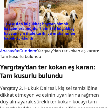
TİGEM’den küçükbaş hayvan almak
isteyenlere müjde: 7 bin 350 küçükbaş
hayvan için ihale tarihi ve muhammen
bedeli açıklandı
Anasayfa
›
Gündem
›
Yargıtay’dan ter kokan eş kararı:
Tam kusurlu bulundu
Yargıtay’dan ter kokan eş kararı:
Tam kusurlu bulundu
Yargıtay 2. Hukuk Dairesi, kişisel temizliğine
dikkat etmeyen ve eşinin uyarılarına rağmen
duş almayarak sürekli ter kokan kocayı tam