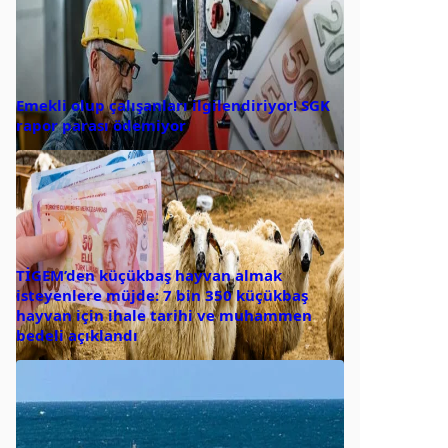
Emekli olup çalışanları ilgilendiriyor! SGK
rapor parası ödemiyor
TİGEM’den küçükbaş hayvan almak
isteyenlere müjde: 7 bin 350 küçükbaş
hayvan için ihale tarihi ve muhammen
bedeli açıklandı