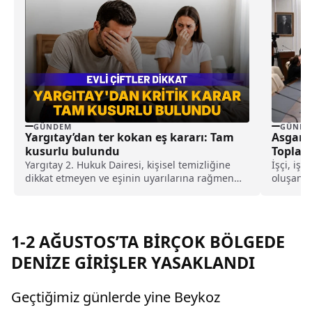
GÜNDEM
GÜNDE
Yargıtay’dan ter kokan eş kararı: Tam
Asgari 
kusurlu bulundu
Toplant
Yargıtay 2. Hukuk Dairesi, kişisel temizliğine
İşçi, iş
dikkat etmeyen ve eşinin uyarılarına rağmen
oluşan A
duş almayarak sürekli ter kokan kocayı tam
2025'te g
kusurlu buldu. Bu kapsamda çiftin
boşanmasına karar verilirken, kocanın 360 bin
lira tazminat ödemesine karar verildi.
1-2 AĞUSTOS’TA BİRÇOK BÖLGEDE
DENİZE GİRİŞLER YASAKLANDI
Geçtiğimiz günlerde yine Beykoz