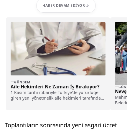
HABER DEVAM EDIYOR
GÜNDEM
Aile Hekimleri Ne Zaman İş Bırakıyor?
GÜNDE
Nevşehi
1 Kasım tarihi itibariyle Türkiye'de yürürlüğe
Mehmet 
giren yeni yönetmelik aile hekimleri tarafından
Belediye
tepkiyle karşılandı....
Müdürlü
Toplantıların sonrasında yeni asgari ücret