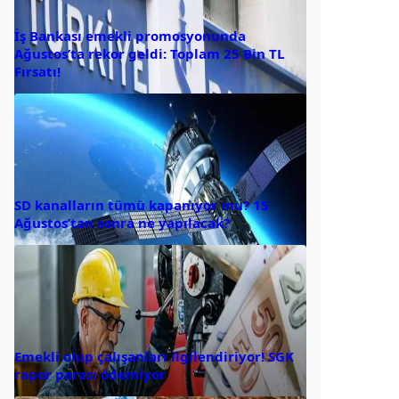
İş Bankası emekli promosyonunda
Ağustos’ta rekor geldi: Toplam 25 Bin TL
Fırsatı!
SD kanalların tümü kapanıyor mu? 15
Ağustos’tan sonra ne yapılacak?
Emekli olup çalışanları ilgilendiriyor! SGK
rapor parası ödemiyor