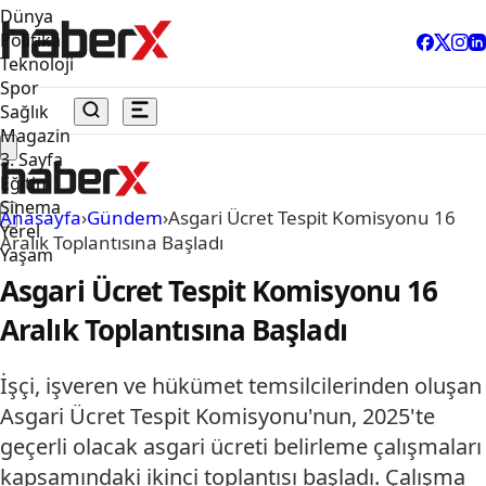
Dünya
Politika
Teknoloji
Spor
Sağlık
Magazin
3. Sayfa
Eğitim
Sinema
Anasayfa
›
Gündem
›
Asgari Ücret Tespit Komisyonu 16
Yerel
Aralık Toplantısına Başladı
Yaşam
Asgari Ücret Tespit Komisyonu 16
Aralık Toplantısına Başladı
İşçi, işveren ve hükümet temsilcilerinden oluşan
Asgari Ücret Tespit Komisyonu'nun, 2025'te
geçerli olacak asgari ücreti belirleme çalışmaları
kapsamındaki ikinci toplantısı başladı. Çalışma