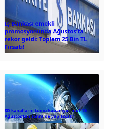
İş Bankası emekli
promosyonunda Ağustos’ta
rekor geldi: Toplam 25 Bin TL
Fırsatı!
SD kanalların tümü kapanıyor mu? 15
Ağustos’tan sonra ne yapılacak?