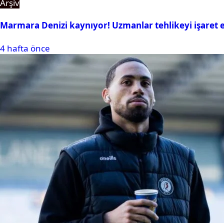
Arşiv
Marmara Denizi kaynıyor! Uzmanlar tehlikeyi işaret e
4 hafta önce