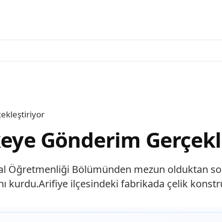
ekleştiriyor
lkeye Gönderim Gerçekl
etal Öğretmenliği Bölümünden mezun olduktan son
nı kurdu.Arifiye ilçesindeki fabrikada çelik konst