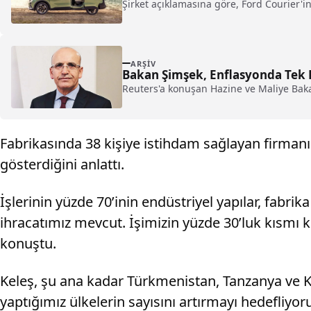
Şirket açıklamasına göre, Ford Courier'in
ARŞIV
Bakan Şimşek, Enflasyonda Tek Ha
Reuters'a konuşan Hazine ve Maliye Baka
Fabrikasında 38 kişiye istihdam sağlayan firmanın 
gösterdiğini anlattı.
İşlerinin yüzde 70’inin endüstriyel yapılar, fabr
ihracatımız mevcut. İşimizin yüzde 30’luk kısmı 
konuştu.
Keleş, şu ana kadar Türkmenistan, Tanzanya ve Ken
yaptığımız ülkelerin sayısını artırmayı hedefliyoru