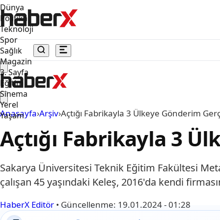
Dünya
Politika
Teknoloji
Spor
Sağlık
Magazin
3. Sayfa
Eğitim
Sinema
Yerel
Anasayfa
›
Arşiv
›
Açtığı Fabrikayla 3 Ülkeye Gönderim Gerç
Yaşam
Açtığı Fabrikayla 3 Ü
Sakarya Üniversitesi Teknik Eğitim Fakültesi M
çalışan 45 yaşındaki Keleş, 2016'da kendi firması
HaberX Editör
•
Güncellenme:
19.01.2024 - 01:28