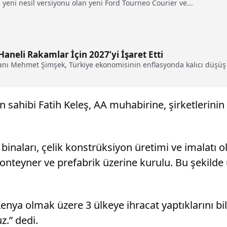
 yeni nesil versiyonu olan yeni Ford Tourneo Courier ve...
neli Rakamlar İçin 2027’yi İşaret Etti
nı Mehmet Şimşek, Türkiye ekonomisinin enflasyonda kalıcı düşüş 
sahibi Fatih Keleş, AA muhabirine, şirketlerinin 7
ika binaları, çelik konstrüksiyon üretimi ve imala
konteyner ve prefabrik üzerine kurulu. Bu şekild
ya olmak üzere 3 ülkeye ihracat yaptıklarını bild
z.” dedi.