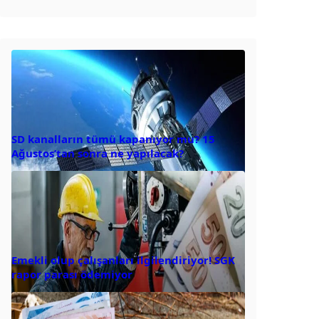
SD kanalların tümü kapanıyor mu? 15
Ağustos’tan sonra ne yapılacak?
Emekli olup çalışanları ilgilendiriyor! SGK
rapor parası ödemiyor