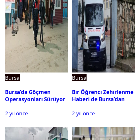
Bursa
Bursa
Bursa’da Göçmen
Bir Öğrenci Zehirlenme
Operasyonları Sürüyor
Haberi de Bursa’dan
2 yıl önce
2 yıl önce