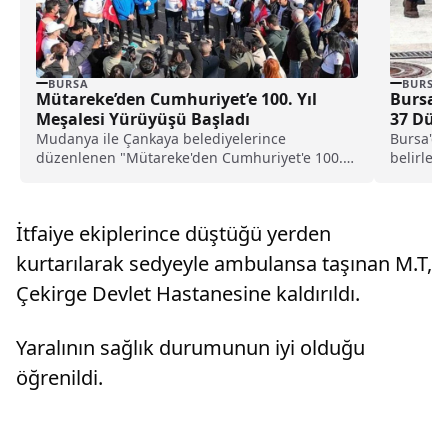
BURSA
BURSA
Mütareke’den Cumhuriyet’e 100. Yıl
Bursa’d
Meşalesi Yürüyüşü Başladı
37 Düz
Mudanya ile Çankaya belediyelerince
Bursa'da,
düzenlenen "Mütareke'den Cumhuriyet'e 100.
belirlen
Yıl Meşalesi Yürüyüşü" öncesinde 11 Ekim...
Emniyet.
İtfaiye ekiplerince düştüğü yerden
kurtarılarak sedyeyle ambulansa taşınan M.T,
Çekirge Devlet Hastanesine kaldırıldı.
Yaralının sağlık durumunun iyi olduğu
öğrenildi.