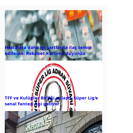
Hastalara daha iyi şartlarda ilaç temin
edilecek: Rekabet Kurumu duyurdu
TFF ve Kulüpler Birliği anlaştı: Süper Lig’e
sanal fantezi ligi geliyor