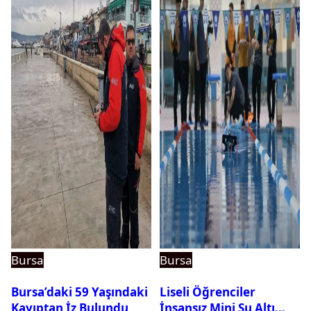
Bursa
Bursa
Bursa’daki 59 Yaşındaki
Liseli Öğrenciler
Kayıptan İz Bulundu
İnsansız Mini Su Altı