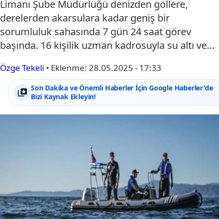
Limanı Şube Müdürlüğü denizden göllere,
derelerden akarsulara kadar geniş bir
sorumluluk sahasında 7 gün 24 saat görev
başında. 16 kişilik uzman kadrosuyla su altı ve…
Özge Tekeli
•
Eklenme:
28.05.2025 - 17:33
Son Dakika ve Önemli Haberler İçin Google Haberler'de
Bizi Kaynak Ekleyin!