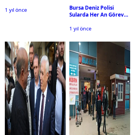
Zeyrek Anısına
Bursa Deniz Polisi
1 yıl önce
Vatandaşlara Ücretsiz
Sularda Her An Göreve
Yemek Verildi
Hazır
1 yıl önce