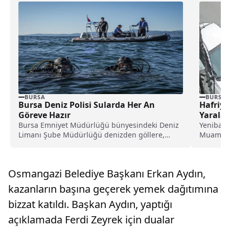
BURSA
BURSA
Bursa Deniz Polisi Sularda Her An
Hafriy
Göreve Hazır
Yarala
Bursa Emniyet Müdürlüğü bünyesindeki Deniz
Yenibağl
Limanı Şube Müdürlüğü denizden göllere,
Muammer
derelerden akarsulara kadar geniş...
yolda y
çarptı.K
Osmangazi Belediye Başkanı Erkan Aydın,
kazanların başına geçerek yemek dağıtımına
bizzat katıldı. Başkan Aydın, yaptığı
açıklamada Ferdi Zeyrek için dualar