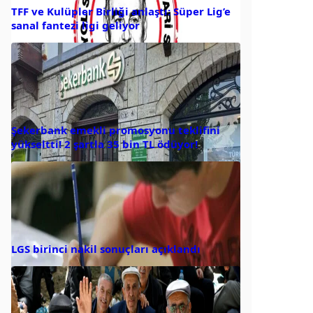
TFF ve Kulüpler Birliği anlaştı: Süper Lig’e
sanal fantezi ligi geliyor
Şekerbank emekli promosyonu teklifini
yükseltti! 2 şartla 35 bin TL ödüyor!
LGS birinci nakil sonuçları açıklandı