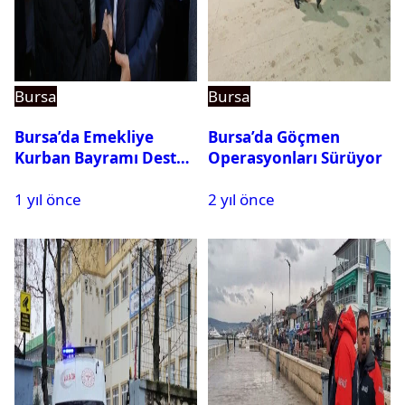
Bursa
Bursa
Bursa’da Emekliye
Bursa’da Göçmen
Kurban Bayramı Destek
Operasyonları Sürüyor
Çeki Başvuruları Başladı
1 yıl önce
2 yıl önce