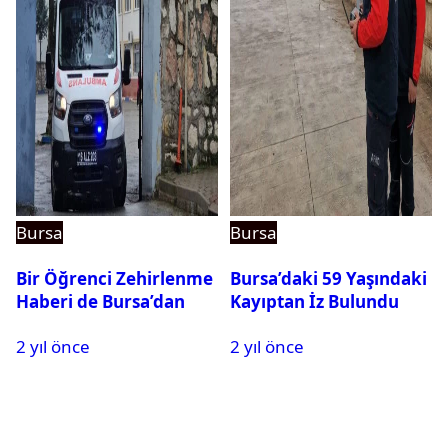
Bursa
Bursa
Bir Öğrenci Zehirlenme
Bursa’daki 59 Yaşındaki
Haberi de Bursa’dan
Kayıptan İz Bulundu
2 yıl önce
2 yıl önce