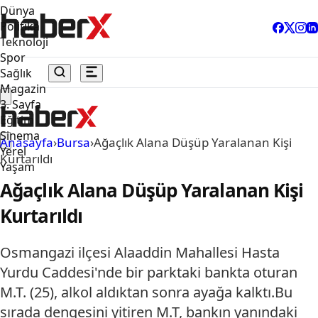
Dünya
Politika
Teknoloji
Spor
Sağlık
Magazin
3. Sayfa
Eğitim
Sinema
Anasayfa
›
Bursa
›
Ağaçlık Alana Düşüp Yaralanan Kişi
Yerel
Kurtarıldı
Yaşam
Ağaçlık Alana Düşüp Yaralanan Kişi
Kurtarıldı
Osmangazi ilçesi Alaaddin Mahallesi Hasta
Yurdu Caddesi'nde bir parktaki bankta oturan
M.T. (25), alkol aldıktan sonra ayağa kalktı.Bu
sırada dengesini yitiren M.T, bankın yanındaki