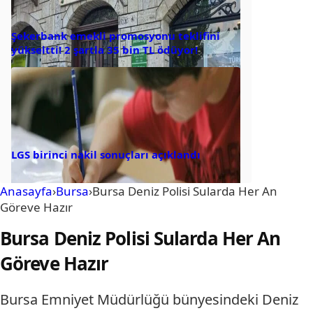
Şekerbank emekli promosyonu teklifini
yükseltti! 2 şartla 35 bin TL ödüyor!
LGS birinci nakil sonuçları açıklandı
Anasayfa
›
Bursa
›
Bursa Deniz Polisi Sularda Her An
Göreve Hazır
Bursa Deniz Polisi Sularda Her An
Göreve Hazır
Bursa Emniyet Müdürlüğü bünyesindeki Deniz