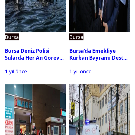
Bursa
Bursa
Bursa Deniz Polisi
Bursa’da Emekliye
Sularda Her An Göreve
Kurban Bayramı Destek
Hazır
Çeki Başvuruları Başladı
1 yıl önce
1 yıl önce