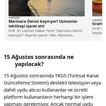
ARŞIV
ARŞIV
Marmara Denizi kaynıyor! Uzmanlar
Gram A
tehlikeyi işaret etti
İsrail i
Prof. Dr. Lokman Hakan Tecer “Marmara Denizi
başladığ
kaynıyor!” diyerek uyardı. Peki, Marmara
TL'den 1,
Denizi’ndeki kaynama neyi işaret ediyor, ne
anlama geliyor?
15 Ağustos sonrasında ne
yapılacak?
15 Ağustos sonrasında TKGS (Türksat Kanal
Güncelleme Sistemi) destekli televizyon veya
dahili uydu alıcısı kullananlar ve ücretli
platform kullananların herhangi bir işlem
yapması gerekmiyor. Ancak normal uydu