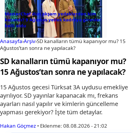
MasterChef dün akşam yedeklerden kim
kazandı? 9 Ağustos yedek kadroya girenler
belli oldu
Anasayfa
›
Arşiv
›
SD kanalların tümü kapanıyor mu? 15
Ağustos’tan sonra ne yapılacak?
SD kanalların tümü kapanıyor mu?
15 Ağustos’tan sonra ne yapılacak?
15 Ağustos gecesi Türksat 3A uydusu emekliye
ayrılıyor. SD yayınlar kapanacak mı, frekans
ayarları nasıl yapılır ve kimlerin güncelleme
yapması gerekiyor? İşte tüm detaylar.
Hakan Göçmez
•
Eklenme:
08.08.2026 - 21:02