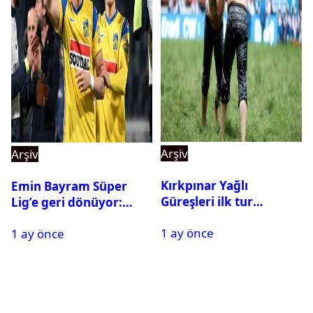
Arşiv
Arşiv
Kırkpınar Yağlı
Emin Bayram Süper
Güreşleri ilk tur
Lig’e geri dönüyor:
sonuçları açıklandı! İşte
Galatasaray onay verdi
1 ay önce
2. tura geçen
1 ay önce
pehlivanlar