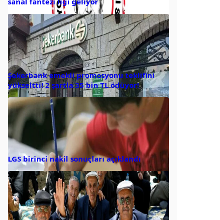
sanal fantezi ligi geliyor
Şekerbank emekli promosyonu teklifini
yükseltti! 2 şartla 35 bin TL ödüyor!
LGS birinci nakil sonuçları açıklandı