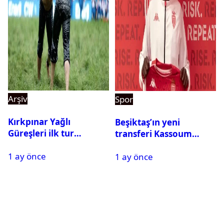
Arşiv
Spor
Kırkpınar Yağlı
Beşiktaş’ın yeni
Güreşleri ilk tur
transferi Kassoum
sonuçları açıklandı! İşte
Ouattara saat kaçta
1 ay önce
2. tura geçen
1 ay önce
gelecek? Resmi
pehlivanlar
açıklama geldi