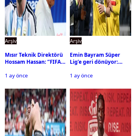
Arşiv
Arşiv
Mısır Teknik Direktörü
Emin Bayram Süper
Hossam Hassan: ‘’FIFA,
Lig’e geri dönüyor:
Messi’nin elenmesini
Galatasaray onay verdi
1 ay önce
1 ay önce
istemiyor’’