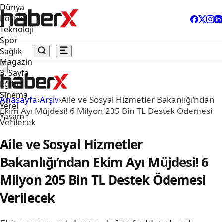
Dünya
Politika
Teknoloji
Spor
Sağlık
Magazin
3. Sayfa
Eğitim
Sinema
Anasayfa
›
Arşiv
›
Aile ve Sosyal Hizmetler Bakanlığı’ndan
Yerel
Ekim Ayı Müjdesi! 6 Milyon 205 Bin TL Destek Ödemesi
Yaşam
Verilecek
Aile ve Sosyal Hizmetler
Bakanlığı’ndan Ekim Ayı Müjdesi! 6
Milyon 205 Bin TL Destek Ödemesi
Verilecek