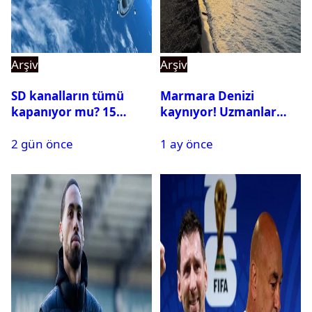
Arşiv
Arşiv
SD kanalların tümü
Marmara Denizi
kapanıyor mu? 15
kaynıyor! Uzmanlar
Ağustos’tan sonra ne
tehlikeyi işaret etti
2 gün önce
1 ay önce
yapılacak?