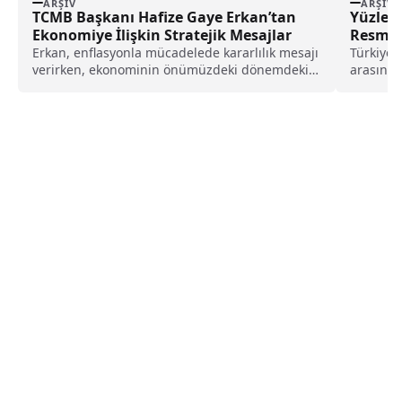
ARŞIV
ARŞIV
TCMB Başkanı Hafize Gaye Erkan’tan
Yüzlerce
Ekonomiye İlişkin Stratejik Mesajlar
Resmen 
Erkan, enflasyonla mücadelede kararlılık mesajı
Türkiye'n
verirken, ekonominin önümüzdeki dönemdeki
arasında 
seyrine dair önemli hedefleri paylaştı.Erkan'ın...
Ticaret...