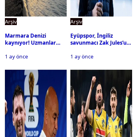
Arşiv
Arşiv
Marmara Denizi
Eyüpspor, İngiliz
kaynıyor! Uzmanlar
savunmacı Zak Jules’u
tehlikeyi işaret etti
kadrosuna kattı
1 ay önce
1 ay önce