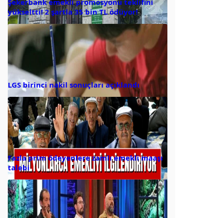
Şekerbank emekli promosyonu teklifini
yükseltti! 2 şartla 35 bin TL ödüyor!
LGS birinci nakil sonuçları açıklandı
Fazla prim ödeyenlere zamlı emekli maaşı
talebi