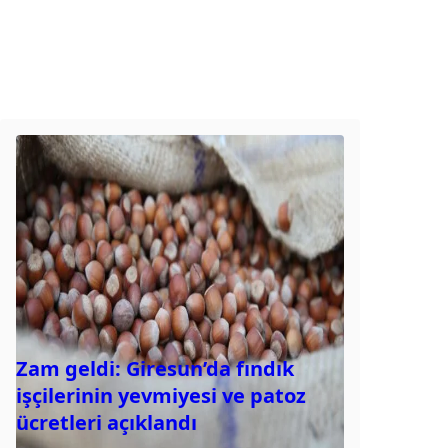
Zam geldi: Giresun’da fındık
işçilerinin yevmiyesi ve patoz
ücretleri açıklandı