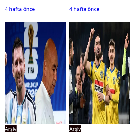
tehlikeyi işaret etti
kadrosuna kattı
4 hafta önce
4 hafta önce
Arşiv
Arşiv