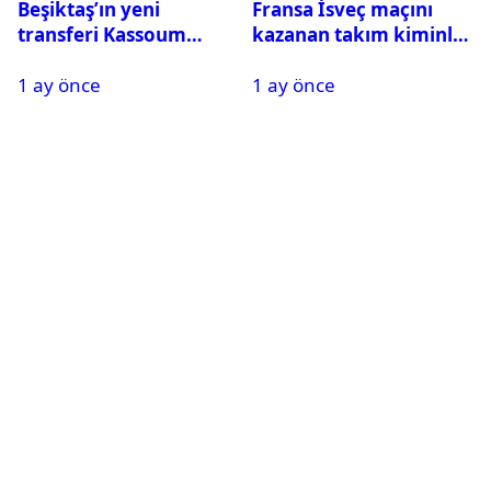
Beşiktaş’ın yeni
Fransa İsveç maçını
transferi Kassoum
kazanan takım kiminle
Ouattara saat kaçta
eşleşecek? Son 16
1 ay önce
1 ay önce
gelecek? Resmi
turundaki rakip belli
açıklama geldi
oldu