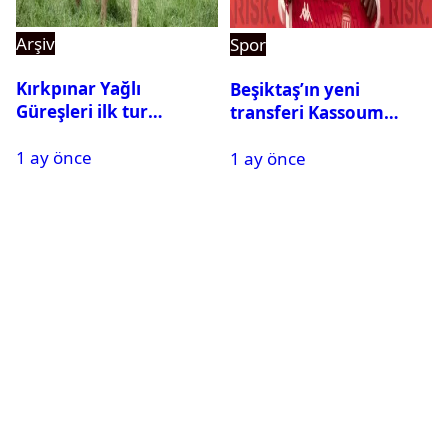
Arşiv
Spor
Kırkpınar Yağlı
Beşiktaş’ın yeni
Güreşleri ilk tur
transferi Kassoum
sonuçları açıklandı! İşte
Ouattara saat kaçta
1 ay önce
2. tura geçen
1 ay önce
gelecek? Resmi
pehlivanlar
açıklama geldi