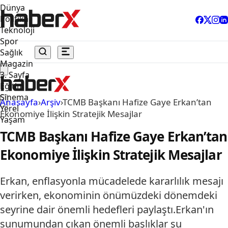
Dünya
Politika
Teknoloji
Spor
Sağlık
Magazin
3. Sayfa
Eğitim
Sinema
Anasayfa
›
Arşiv
›
TCMB Başkanı Hafize Gaye Erkan’tan
Yerel
Ekonomiye İlişkin Stratejik Mesajlar
Yaşam
TCMB Başkanı Hafize Gaye Erkan’tan
Ekonomiye İlişkin Stratejik Mesajlar
Erkan, enflasyonla mücadelede kararlılık mesajı
verirken, ekonominin önümüzdeki dönemdeki
seyrine dair önemli hedefleri paylaştı.Erkan'ın
sunumundan çıkan önemli başlıklar şu