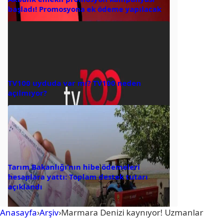
başladı! Promosyona ek ödeme yapılacak
TV100 uyduda var mı? TV100 neden
açılmıyor?
Tarım Bakanlığı’nın hibe ödemeleri
hesaplara yattı: Toplam destek tutarı
açıklandı
Anasayfa
›
Arşiv
›
Marmara Denizi kaynıyor! Uzmanlar