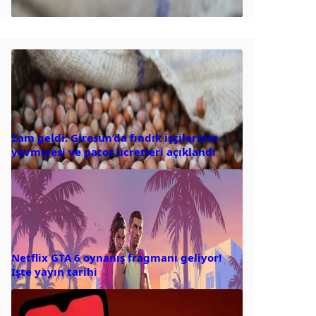
Zam geldi: Giresun’da fındık işçilerinin
yevmiyesi ve patoz ücretleri açıklandı
Netflix GTA 6 oynanış fragmanı geliyor!
İşte yayın tarihi