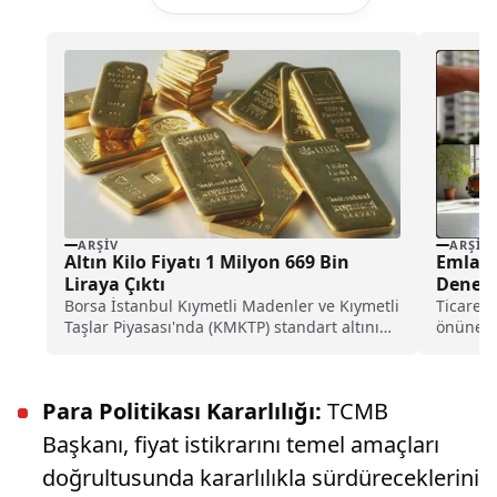
ARŞIV
ARŞIV
Altın Kilo Fiyatı 1 Milyon 669 Bin
Emlak 
Liraya Çıktı
Deneti
Borsa İstanbul Kıymetli Madenler ve Kıymetli
Ticaret B
Taşlar Piyasası'nda (KMKTP) standart altının
önüne g
kilogramı 1 milyon...
engellem
işletmele
Para Politikası Kararlılığı:
TCMB
Başkanı, fiyat istikrarını temel amaçları
doğrultusunda kararlılıkla sürdüreceklerini