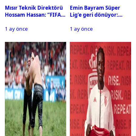
Mısır Teknik Direktörü
Emin Bayram Süper
Hossam Hassan: ‘’FIFA,
Lig’e geri dönüyor:
Messi’nin elenmesini
Galatasaray onay verdi
1 ay önce
1 ay önce
istemiyor’’