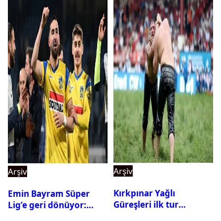
Arşiv
Arşiv
Kırkpınar Yağlı
Emin Bayram Süper
Güreşleri ilk tur
Lig’e geri dönüyor:
sonuçları açıklandı! İşte
Galatasaray onay verdi