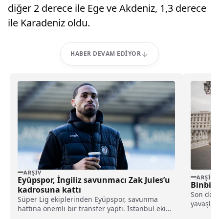
diğer 2 derece ile Ege ve Akdeniz, 1,3 derece
ile Karadeniz oldu.
HABER DEVAM EDIYOR
ARŞIV
ARŞIV
Eyüpspor, İngiliz savunmacı Zak Jules’u
Binbin
kadrosuna kattı
Son döne
Süper Lig ekiplerinden Eyüpspor, savunma
yavaşlad
hattına önemli bir transfer yaptı. İstanbul ekibi,
sonrasın
Rotherham United formasını terleten İngiliz