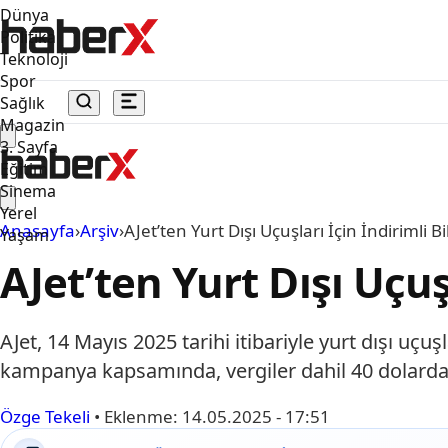
Dünya
Politika
Teknoloji
Spor
Sağlık
Magazin
3. Sayfa
Eğitim
Sinema
Yerel
Anasayfa
›
Arşiv
›
AJet’ten Yurt Dışı Uçuşları İçin İndirimli
Yaşam
AJet’ten Yurt Dışı Uçu
AJet, 14 Mayıs 2025 tarihi itibariyle yurt dışı uçuş
kampanya kapsamında, vergiler dahil 40 dolarda
Özge Tekeli
•
Eklenme:
14.05.2025 - 17:51