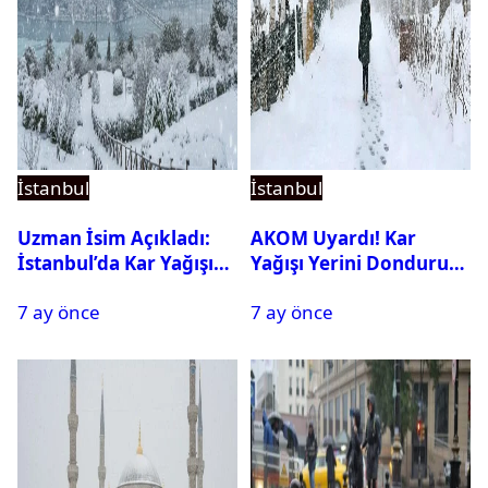
İstanbul
İstanbul
Uzman İsim Açıkladı:
AKOM Uyardı! Kar
İstanbul’da Kar Yağışı
Yağışı Yerini Dondurucu
Devam Edecek Mi?
Soğuğa Bırakacak
7 ay önce
7 ay önce