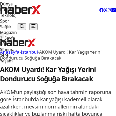
Dünya
Politika
Teknoloji
Spor
Sağlık
Magazin
3. Sayfa
Eğitim
Sinema
Anasayfa
›
İstanbul
›
AKOM Uyardı! Kar Yağışı Yerini
Yerel
Dondurucu Soğuğa Bırakacak
Yaşam
AKOM Uyardı! Kar Yağışı Yerini
Dondurucu Soğuğa Bırakacak
AKOM’un paylaştığı son hava tahmin raporuna
göre İstanbul’da kar yağışı kademeli olarak
azalırken, mevsim normallerinin altındaki
sıcaklıklar ve buzlanma riski hafta boyunca