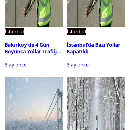
İstanbul
İstanbul
Bakırköy’de 4 Gün
İstanbul’da Bazı Yollar
Boyunca Yollar Trafiğe
Kapatıldı
Kapalı Olacak
3 ay önce
3 ay önce