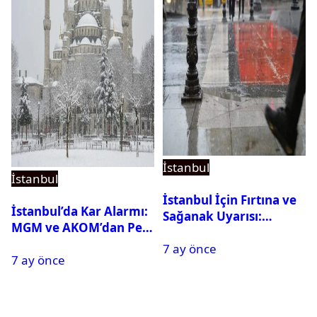
İstanbul
İstanbul
İstanbul İçin Fırtına ve
İstanbul’da Kar Alarmı:
Sağanak Uyarısı:
MGM ve AKOM’dan Peş
Sıcaklıklar Sert Düşecek
Peşe Açıklamalar
7 ay önce
7 ay önce