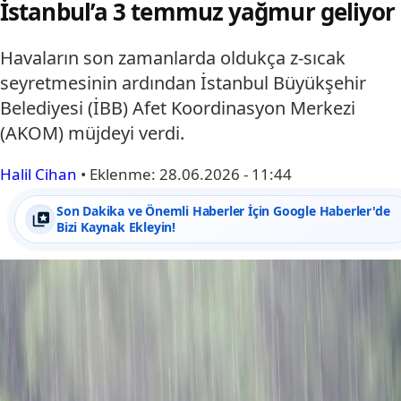
İstanbul’a 3 temmuz yağmur geliyor
Havaların son zamanlarda oldukça z-sıcak
seyretmesinin ardından İstanbul Büyükşehir
Belediyesi (İBB) Afet Koordinasyon Merkezi
(AKOM) müjdeyi verdi.
Halil Cihan
•
Eklenme:
28.06.2026 - 11:44
Son Dakika ve Önemli Haberler İçin Google Haberler'de
Bizi Kaynak Ekleyin!