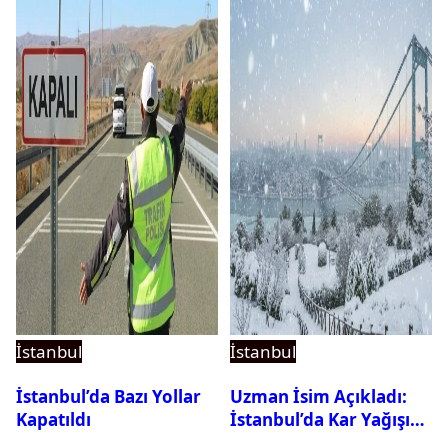
İstanbul
İstanbul
İstanbul’da Bazı Yollar
Uzman İsim Açıkladı:
Kapatıldı
İstanbul’da Kar Yağışı
Devam Edecek Mi?