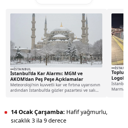
İSTANB
İSTANBUL
Toplu 
İstanbul’da Kar Alarmı: MGM ve
Logolu
AKOM’dan Peş Peşe Açıklamalar
İstanbul
Meteoroloji’nin kuvvetli kar ve fırtına uyarısının
Marmaray
ardından İstanbul’da gözler pazartesi ve salı
ücretler
günlerine çevrildi; hava koşullarının etkisini
detaylar.
artırması halinde okullar için tatil kararı
gündeme gelebilir.
14 Ocak Çarşamba:
Hafif yağmurlu,
sıcaklık 3 ila 9 derece