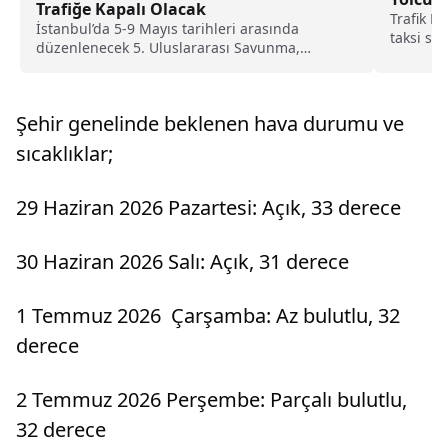
Trafiğe Kapalı Olacak
Trafik D
İstanbul’da 5-9 Mayıs tarihleri arasında
taksi sü
düzenlenecek 5. Uluslararası Savunma,
görüntül
Havacılık ve Uzay Sanayi Fuarı...
Şehir genelinde beklenen hava durumu ve
sıcaklıklar;
29 Haziran 2026 Pazartesi: Açık, 33 derece
30 Haziran 2026 Salı: Açık, 31 derece
1 Temmuz 2026 Çarşamba: Az bulutlu, 32
derece
2 Temmuz 2026 Perşembe: Parçalı bulutlu,
32 derece