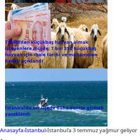
TİGEM’den küçükbaş hayvan almak
isteyenlere müjde: 7 bin 350 küçükbaş
hayvan için ihale tarihi ve muhammen
bedeli açıklandı
İstanbul’da bir ilçede daha denize girmek
yasaklandı
Anasayfa
›
İstanbul
›
İstanbul’a 3 temmuz yağmur geliyor