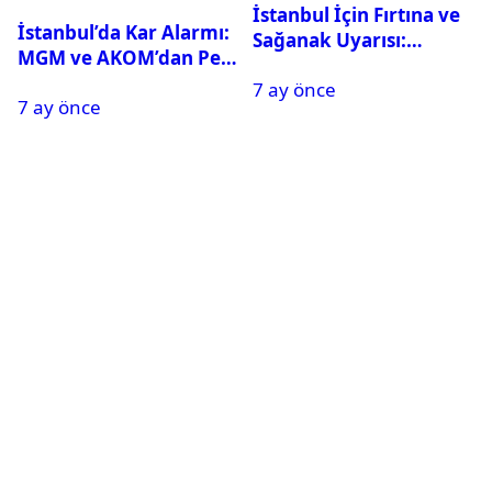
İstanbul İçin Fırtına ve
İstanbul’da Kar Alarmı:
Sağanak Uyarısı:
MGM ve AKOM’dan Peş
Sıcaklıklar Sert Düşecek
Peşe Açıklamalar
7 ay önce
7 ay önce