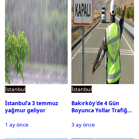
İstanbul
İstanbul
İstanbul’a 3 temmuz
Bakırköy’de 4 Gün
yağmur geliyor
Boyunca Yollar Trafiğe
Kapalı Olacak
1 ay önce
3 ay önce