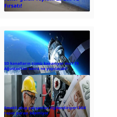
Fırsatı!
SD kanalların tümü kapanıyor mu? 15
Ağustos’tan sonra ne yapılacak?
Emekli olup çalışanları ilgilendiriyor! SGK
rapor parası ödemiyor