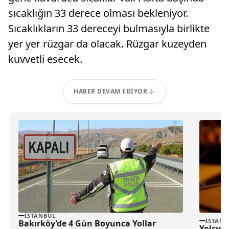
sıcaklığın 33 derece olması bekleniyor.
Sıcaklıkların 33 dereceyi bulmasıyla birlikte
yer yer rüzgar da olacak. Rüzgar kuzeyden
kuvvetli esecek.
HABER DEVAM EDIYOR
İSTANBUL
İSTANB
Bakırköy’de 4 Gün Boyunca Yollar
Yolcu S