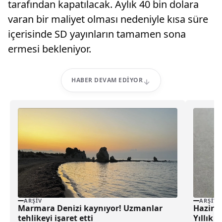
tarafından kapatılacak. Aylık 40 bin dolara
varan bir maliyet olması nedeniyle kısa süre
içerisinde SD yayınların tamamen sona
ermesi bekleniyor.
HABER DEVAM EDIYOR
ARŞIV
ARŞIV
Marmara Denizi kaynıyor! Uzmanlar
Haziran
tehlikeyi işaret etti
Yıllık 