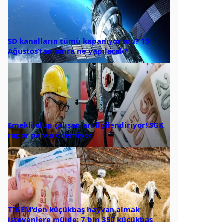
SD kanalların tümü kapanıyor mu? 15
Ağustos’tan sonra ne yapılacak?
Emekli olup çalışanları ilgilendiriyor! SGK
rapor parası ödemiyor
TİGEM’den küçükbaş hayvan almak
isteyenlere müjde: 7 bin 350 küçükbaş