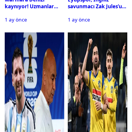
kaynıyor! Uzmanlar
savunmacı Zak Jules’u
tehlikeyi işaret etti
kadrosuna kattı
1 ay önce
1 ay önce