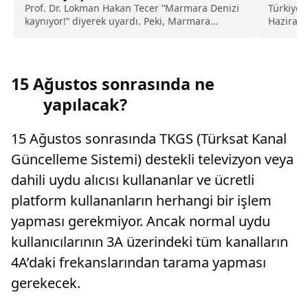
Prof. Dr. Lokman Hakan Tecer “Marmara Denizi
Türkiye İ
kaynıyor!” diyerek uyardı. Peki, Marmara
Haziran a
Denizi’ndeki kaynama neyi işaret ediyor, ne
açıkladı..
anlama geliyor?
15 Ağustos sonrasında ne
yapılacak?
15 Ağustos sonrasında TKGS (Türksat Kanal
Güncelleme Sistemi) destekli televizyon veya
dahili uydu alıcısı kullananlar ve ücretli
platform kullananların herhangi bir işlem
yapması gerekmiyor. Ancak normal uydu
kullanıcılarının 3A üzerindeki tüm kanalların
4A’daki frekanslarından tarama yapması
gerekecek.