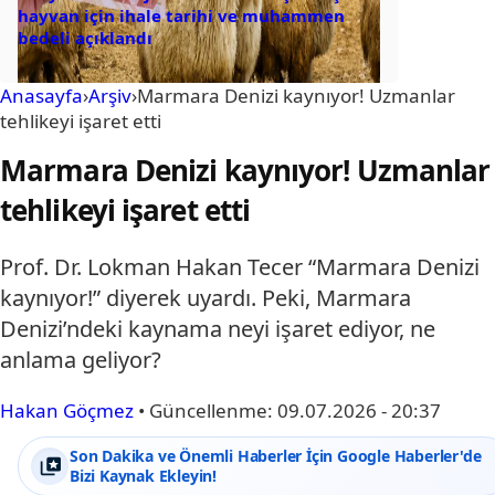
hayvan için ihale tarihi ve muhammen
bedeli açıklandı
Anasayfa
›
Arşiv
›
Marmara Denizi kaynıyor! Uzmanlar
tehlikeyi işaret etti
Marmara Denizi kaynıyor! Uzmanlar
tehlikeyi işaret etti
Prof. Dr. Lokman Hakan Tecer “Marmara Denizi
kaynıyor!” diyerek uyardı. Peki, Marmara
Denizi’ndeki kaynama neyi işaret ediyor, ne
anlama geliyor?
Hakan Göçmez
•
Güncellenme:
09.07.2026 - 20:37
Son Dakika ve Önemli Haberler İçin Google Haberler'de
Bizi Kaynak Ekleyin!