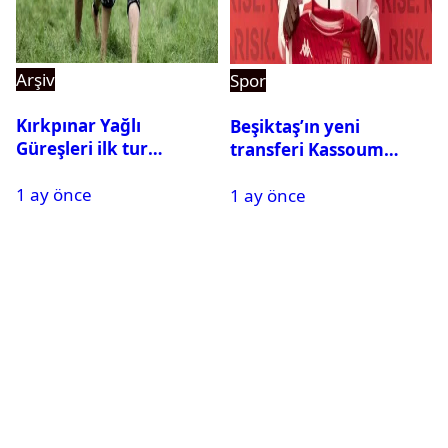
Arşiv
Spor
Kırkpınar Yağlı
Beşiktaş’ın yeni
Güreşleri ilk tur
transferi Kassoum
sonuçları açıklandı! İşte
Ouattara saat kaçta
1 ay önce
2. tura geçen
1 ay önce
gelecek? Resmi
pehlivanlar
açıklama geldi