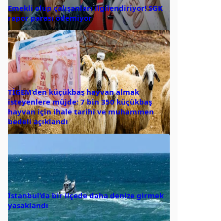
Emekli olup çalışanları ilgilendiriyor! SGK
rapor parası ödemiyor
TİGEM’den küçükbaş hayvan almak
isteyenlere müjde: 7 bin 350 küçükbaş
hayvan için ihale tarihi ve muhammen
bedeli açıklandı
İstanbul’da bir ilçede daha denize girmek
yasaklandı