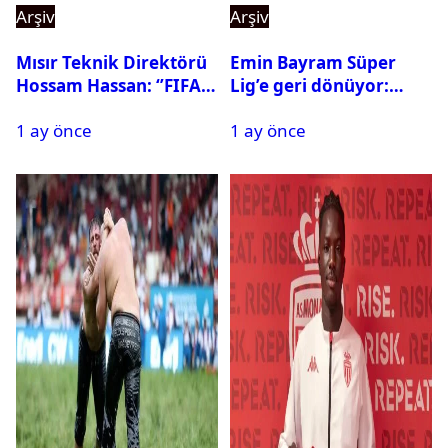
Arşiv
Arşiv
Mısır Teknik Direktörü
Emin Bayram Süper
Hossam Hassan: ‘’FIFA,
Lig’e geri dönüyor:
Messi’nin elenmesini
Galatasaray onay verdi
1 ay önce
1 ay önce
istemiyor’’