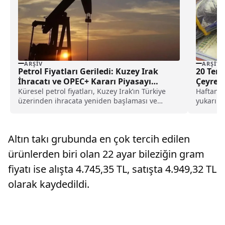
ARŞIV
ARŞIV
Petrol Fiyatları Geriledi: Kuzey Irak
20 Temm
İhracatı ve OPEC+ Kararı Piyasayı
Çeyrek 
Baskıladı
Küresel petrol fiyatları, Kuzey Irak’ın Türkiye
Haftanın
üzerinden ihracata yeniden başlaması ve
yukarı y
OPEC+’nın kasım ayında üretimi artıracağı
hafta AB
beklentisiyle düşüşe geçti; Brent 69 doların
altını test etti.
Altın takı grubunda en çok tercih edilen
ürünlerden biri olan 22 ayar bileziğin gram
fiyatı ise alışta 4.745,35 TL, satışta 4.949,32 TL
olarak kaydedildi.