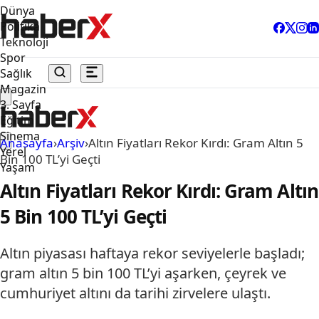
Dünya
Politika
Teknoloji
Spor
Sağlık
Magazin
3. Sayfa
Eğitim
Sinema
Anasayfa
›
Arşiv
›
Altın Fiyatları Rekor Kırdı: Gram Altın 5
Yerel
Bin 100 TL’yi Geçti
Yaşam
Altın Fiyatları Rekor Kırdı: Gram Altın
5 Bin 100 TL’yi Geçti
Altın piyasası haftaya rekor seviyelerle başladı;
gram altın 5 bin 100 TL’yi aşarken, çeyrek ve
cumhuriyet altını da tarihi zirvelere ulaştı.