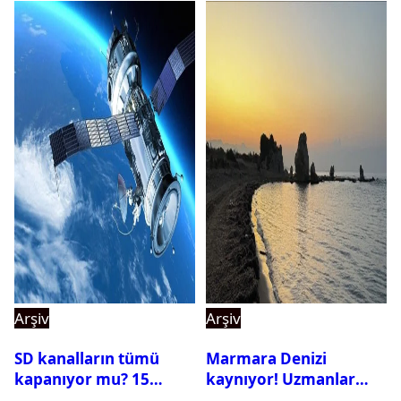
Arşiv
Arşiv
SD kanalların tümü
Marmara Denizi
kapanıyor mu? 15
kaynıyor! Uzmanlar
Ağustos’tan sonra ne
tehlikeyi işaret etti