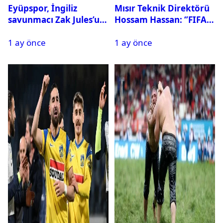
Eyüpspor, İngiliz
Mısır Teknik Direktörü
savunmacı Zak Jules’u
Hossam Hassan: ‘’FIFA,
kadrosuna kattı
Messi’nin elenmesini
1 ay önce
1 ay önce
istemiyor’’