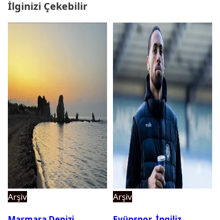
İlginizi Çekebilir
Arşiv
Arşiv
Marmara Denizi
Eyüpspor, İngiliz