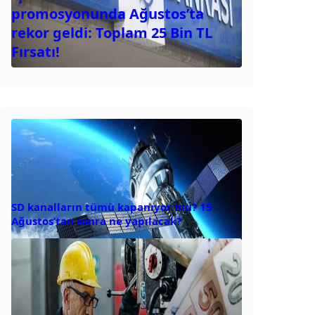
promosyonunda Ağustos’ta
rekor geldi: Toplam 25 Bin TL
Fırsatı!
SD kanalların tümü kapanıyor mu? 15
Ağustos’tan sonra ne yapılacak?