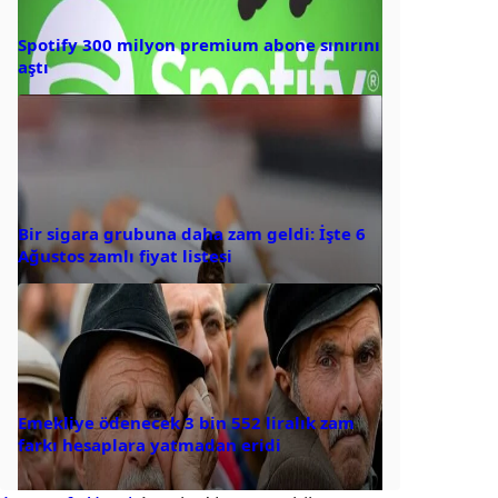
Spotify 300 milyon premium abone sınırını
aştı
Bir sigara grubuna daha zam geldi: İşte 6
Ağustos zamlı fiyat listesi
Emekliye ödenecek 3 bin 552 liralık zam
farkı hesaplara yatmadan eridi