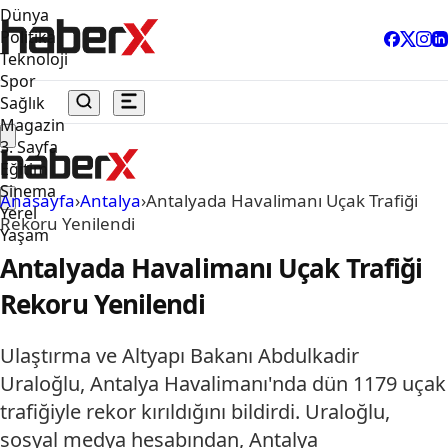
Dünya
Politika
Teknoloji
Spor
Sağlık
Magazin
3. Sayfa
Eğitim
Sinema
Anasayfa
›
Antalya
›
Antalyada Havalimanı Uçak Trafiği
Yerel
Rekoru Yenilendi
Yaşam
Antalyada Havalimanı Uçak Trafiği
Rekoru Yenilendi
Ulaştırma ve Altyapı Bakanı Abdulkadir
Uraloğlu, Antalya Havalimanı'nda dün 1179 uçak
trafiğiyle rekor kırıldığını bildirdi. Uraloğlu,
sosyal medya hesabından, Antalya