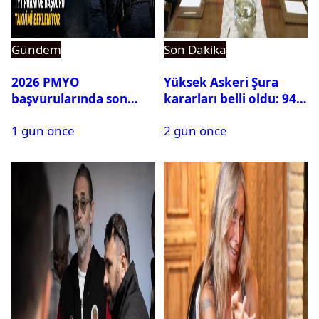
Gündem
Son Dakika
2026 PMYO
Yüksek Askeri Şura
başvurularında son
kararları belli oldu: 94
durum ne?
isim terfi etti
1 gün önce
2 gün önce