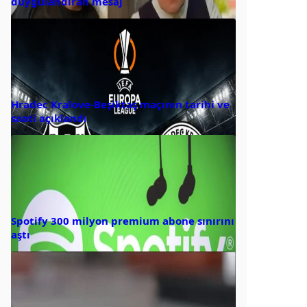
duygulandıran mesaj
Hradec Kralove-Beşiktaş maçının tarihi ve
saati açıklandı
Spotify 300 milyon premium abone sınırını
aştı