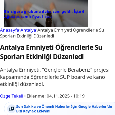
Bir sigara grubuna daha zam geldi: İşte 6
Ağustos zamlı fiyat listesi
Anasayfa
›
Antalya
›
Antalya Emniyeti Öğrencilerle Su
Sporları Etkinliği Düzenledi
Antalya Emniyeti Öğrencilerle Su
Sporları Etkinliği Düzenledi
Antalya Emniyeti, “Gençlerle Beraberiz” projesi
kapsamında öğrencilerle SUP board ve kano
etkinliği düzenledi.
Özge Tekeli
•
Eklenme:
04.11.2025 - 10:19
Son Dakika ve Önemli Haberler İçin Google Haberler'de
Bizi Kaynak Ekleyin!