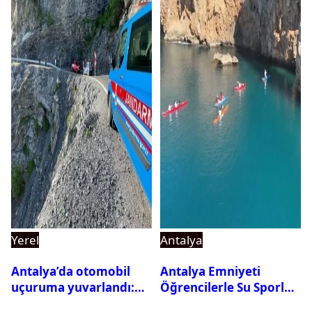
Yerel
Antalya
Antalya’da otomobil
Antalya Emniyeti
uçuruma yuvarlandı:
Öğrencilerle Su Sporları
Çok sayıda ölü ve yaralı
Etkinliği Düzenledi