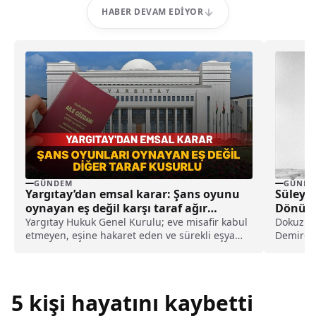
HABER DEVAM EDIYOR
GÜNDEM
GÜNDE
Yargıtay’dan emsal karar: Şans oyunu
Süleym
oynayan eş değil karşı taraf ağır
Dönümü
kusurlu sayıldı
Yargıtay Hukuk Genel Kurulu; eve misafir kabul
Dokuzun
etmeyen, eşine hakaret eden ve sürekli eşya
Demirel'
değiştirerek masraf çıkaran kadını ağır kusurlu
Isparta'
sayarak, kadının eşine tazminat ödemesine
düzenlen
karar verdi.
5 kişi hayatını kaybetti