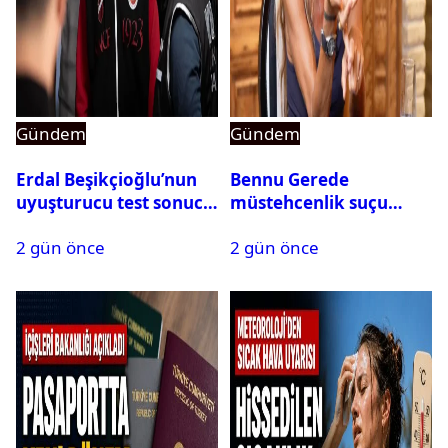
Gündem
Gündem
Erdal Beşikçioğlu’nun
Bennu Gerede
uyuşturucu test sonucu
müstehcenlik suçu
belli oldu
kapsamında gözaltına
2 gün önce
2 gün önce
alındı