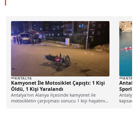
ANTALYA
ANTAL
Kamyonet İle Motosiklet Çapıştı: 1 Kişi
Antalya
Öldü, 1 Kişi Yaralandı
Sporlar
Antalya'nın Alanya ilçesinde kamyonet ile
Antalya 
motosikletin çarpışması sonucu 1 kişi hayatını
kapsamın
kaybetti, 1 kişi...
etkinliği