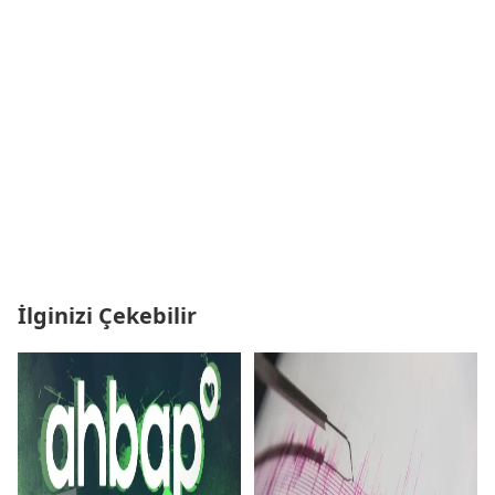
İlginizi Çekebilir