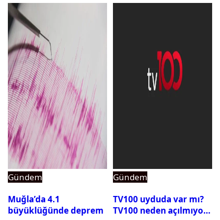
Gündem
Gündem
Muğla’da 4.1
TV100 uyduda var mı?
büyüklüğünde deprem
TV100 neden açılmıyor?