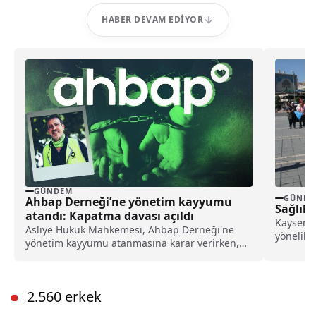
HABER DEVAM EDIYOR
GÜNDEM
GÜNDE
Ahbap Derneği’ne yönetim kayyumu
Sağlık Ç
atandı: Kapatma davası açıldı
Kayseri'd
Asliye Hukuk Mahkemesi, Ahbap Derneği'ne
yönelik s
yönetim kayyumu atanmasına karar verirken,
yürüyüş"
İstanbul Cumhuriyet Başsavcılığı ise, derneğin
kapatılması için Asliye Hukuk Mahkemesi'ne
dava açtı.
2.560 erkek