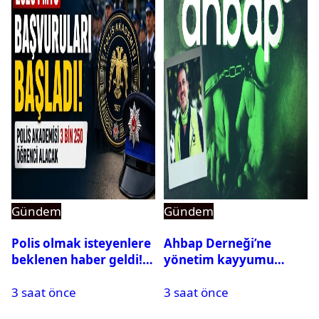
Gündem
Gündem
Polis olmak isteyenlere
Ahbap Derneği’ne
beklenen haber geldi!
yönetim kayyumu
PMYO başvuruları açıldı
atandı: Kapatma davası
3 saat önce
3 saat önce
açıldı