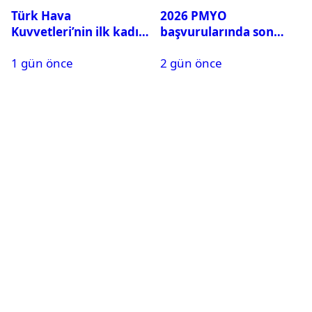
Türk Hava
2026 PMYO
Kuvvetleri’nin ilk kadın
başvurularında son
generali Özlem
durum ne?
1 gün önce
2 gün önce
Karapınar hakkında
dikkat çeken detay
ortaya çıktı