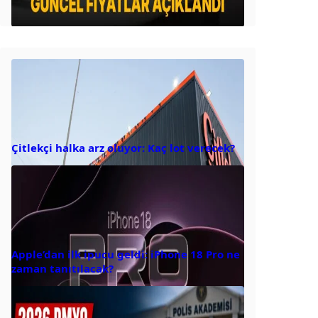
Çitlekçi halka arz oluyor: Kaç lot verecek?
Apple’dan ilk ipucu geldi: iPhone 18 Pro ne
zaman tanıtılacak?