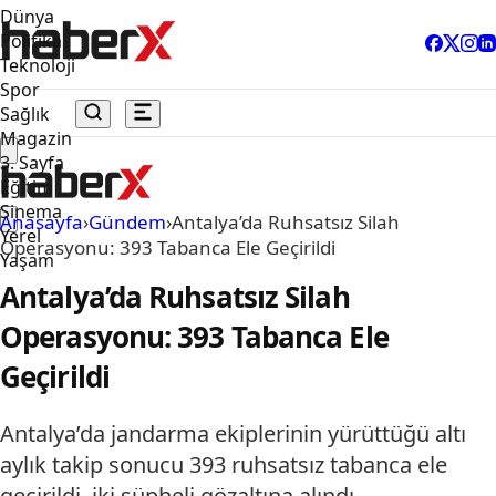
Dünya
Politika
Teknoloji
Spor
Sağlık
Magazin
3. Sayfa
Eğitim
Sinema
Anasayfa
›
Gündem
›
Antalya’da Ruhsatsız Silah
Yerel
Operasyonu: 393 Tabanca Ele Geçirildi
Yaşam
Antalya’da Ruhsatsız Silah
Operasyonu: 393 Tabanca Ele
Geçirildi
Antalya’da jandarma ekiplerinin yürüttüğü altı
aylık takip sonucu 393 ruhsatsız tabanca ele
geçirildi, iki şüpheli gözaltına alındı.