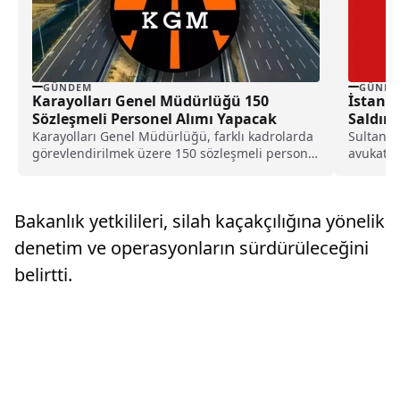
GÜNDEM
GÜNDE
Karayolları Genel Müdürlüğü 150
İstanbu
Sözleşmeli Personel Alımı Yapacak
Saldırı
Karayolları Genel Müdürlüğü, farklı kadrolarda
Sultanah
görevlendirilmek üzere 150 sözleşmeli personel
avukatlar
alımı yapacağını açıklayarak başvuru şartları ile
kaybeden
başvuru takvimini duyurdu.
yazılı...
Bakanlık yetkilileri, silah kaçakçılığına yönelik
denetim ve operasyonların sürdürüleceğini
belirtti.