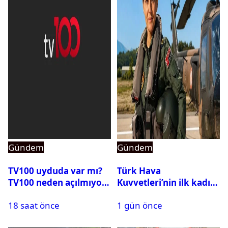
Gündem
Gündem
TV100 uyduda var mı?
Türk Hava
TV100 neden açılmıyor?
Kuvvetleri’nin ilk kadın
generali Özlem
18 saat önce
1 gün önce
Karapınar hakkında
dikkat çeken detay