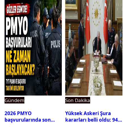
ortaya çıktı
Gündem
Son Dakika
2026 PMYO
Yüksek Askeri Şura
başvurularında son
kararları belli oldu: 94
durum ne?
isim terfi etti