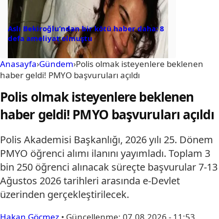
Aslı Bekiroğlu’ndan bir kötü haber daha: 8
defa ameliyat olmuştu
Anasayfa
›
Gündem
›
Polis olmak isteyenlere beklenen
haber geldi! PMYO başvuruları açıldı
Polis olmak isteyenlere beklenen
haber geldi! PMYO başvuruları açıldı
Polis Akademisi Başkanlığı, 2026 yılı 25. Dönem
PMYO öğrenci alımı ilanını yayımladı. Toplam 3
bin 250 öğrenci alınacak süreçte başvurular 7-13
Ağustos 2026 tarihleri arasında e-Devlet
üzerinden gerçekleştirilecek.
Hakan Göçmez
•
Güncellenme:
07.08.2026 - 11:53