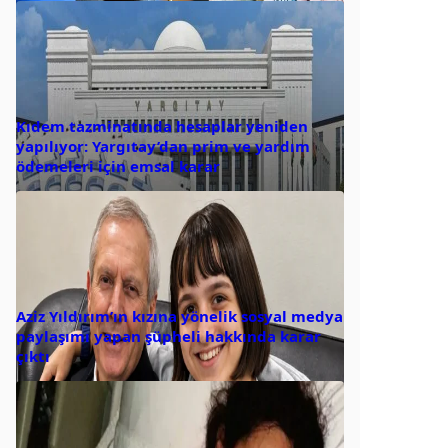
Kıdem tazminatında hesaplar yeniden
yapılıyor: Yargıtay’dan prim ve yardım
ödemeleri için emsal karar
Aziz Yıldırım’ın kızına yönelik sosyal medya
paylaşımı yapan şüpheli hakkında karar
çıktı