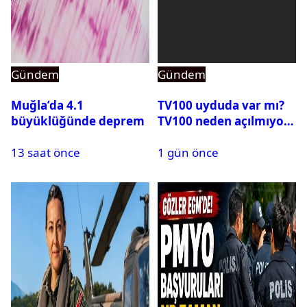
Gündem
Gündem
Muğla’da 4.1
TV100 uyduda var mı?
büyüklüğünde deprem
TV100 neden açılmıyor?
13 saat önce
1 gün önce