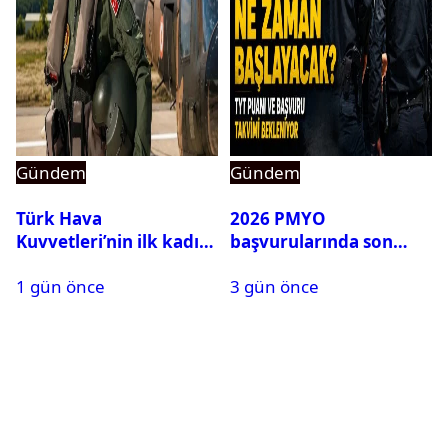
Gündem
Gündem
Türk Hava
2026 PMYO
Kuvvetleri’nin ilk kadın
başvurularında son
generali Özlem
durum ne?
1 gün önce
3 gün önce
Karapınar hakkında
dikkat çeken detay
ortaya çıktı