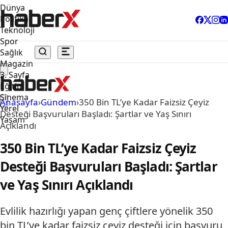
Dünya
Politika
Teknoloji
Spor
Sağlık
Magazin
3. Sayfa
Eğitim
Sinema
Anasayfa
›
Gündem
›
350 Bin TL’ye Kadar Faizsiz Çeyiz
Yerel
Desteği Başvuruları Başladı: Şartlar ve Yaş Sınırı
Yaşam
Açıklandı
350 Bin TL’ye Kadar Faizsiz Çeyiz
Desteği Başvuruları Başladı: Şartlar
ve Yaş Sınırı Açıklandı
Evlilik hazırlığı yapan genç çiftlere yönelik 350
bin TL’ye kadar faizsiz çeyiz desteği için başvuru