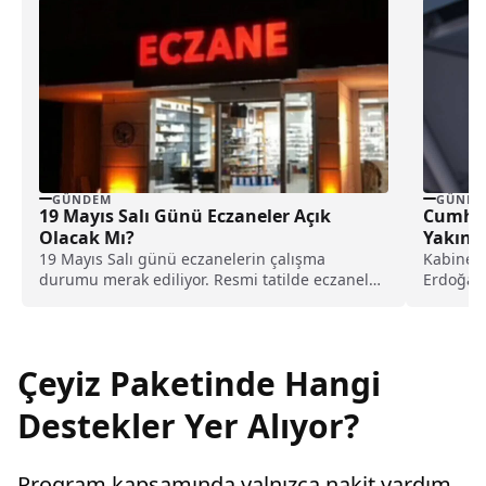
GÜNDEM
GÜNDE
19 Mayıs Salı Günü Eczaneler Açık
Cumhur
Olacak Mı?
Yakınl
19 Mayıs Salı günü eczanelerin çalışma
Kabine 
durumu merak ediliyor. Resmi tatilde eczaneler
Erdoğan,
kapalı olurken yalnızca nöbetçi eczaneler
kişiyi il
hizmet veriyor. Detaylar haberimizde.
Çeyiz Paketinde Hangi
Destekler Yer Alıyor?
Program kapsamında yalnızca nakit yardım