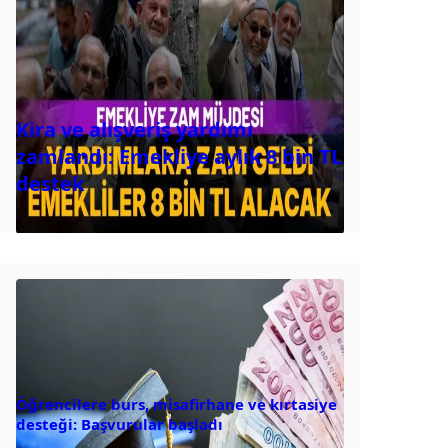
Kira ve alışveriş yardımı
zamlandı: Emekliye aylık 8 bin TL
destek
Öğrencilere burs, misafirhane ve kırtasiye
desteği: Başvurular başladı