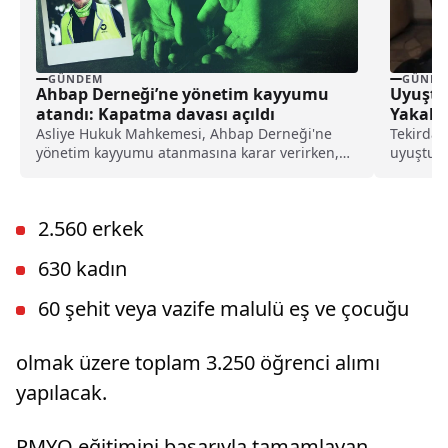
GÜNDEM
GÜNDE
Ahbap Derneği’ne yönetim kayyumu
Uyuştu
atandı: Kapatma davası açıldı
Yakala
Asliye Hukuk Mahkemesi, Ahbap Derneği'ne
Tekirdağ
yönetim kayyumu atanmasına karar verirken,
uyuşturu
İstanbul Cumhuriyet Başsavcılığı ise, derneğin
alındı. 
kapatılması için Asliye Hukuk Mahkemesi'ne
dava açtı.
2.560 erkek
630 kadın
60 şehit veya vazife malulü eş ve çocuğu
olmak üzere toplam 3.250 öğrenci alımı
yapılacak.
PMYO eğitimini başarıyla tamamlayan