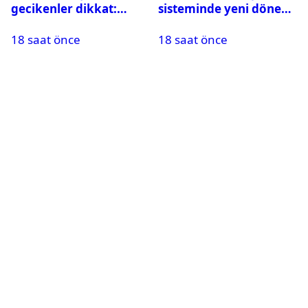
gecikenler dikkat:
sisteminde yeni dönem:
Yargıtay’dan emekli
BDDK limitleri
18 saat önce
18 saat önce
maaşı için emsal faiz
değiştirdi
kararı