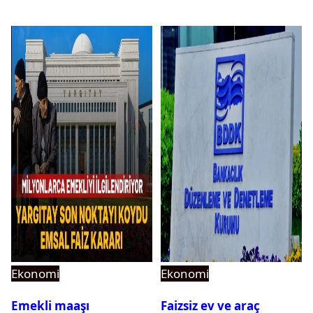
için ihale tarihi ve
muhammen bedeli
açıklandı
Ekonomi
Ekonomi
Emekli maaşı
Faizsiz ev ve araç