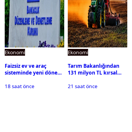
Ekonomi
Ekonomi
Faizsiz ev ve araç
Tarım Bakanlığından
sisteminde yeni dönem:
131 milyon TL kırsal
BDDK limitleri
kalkınma desteği:
18 saat önce
21 saat önce
değiştirdi
Toplam 688 milyon TL
ödendi