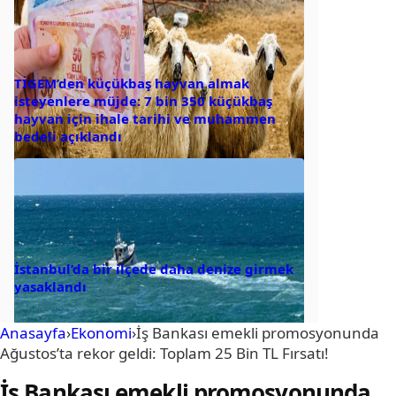
TİGEM’den küçükbaş hayvan almak
isteyenlere müjde: 7 bin 350 küçükbaş
hayvan için ihale tarihi ve muhammen
bedeli açıklandı
İstanbul’da bir ilçede daha denize girmek
yasaklandı
Anasayfa
›
Ekonomi
›
İş Bankası emekli promosyonunda
Ağustos’ta rekor geldi: Toplam 25 Bin TL Fırsatı!
İş Bankası emekli promosyonunda