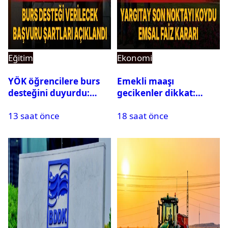
Eğitim
Ekonomi
YÖK öğrencilere burs
Emekli maaşı
desteğini duyurdu:
gecikenler dikkat:
Başvuru şartları
Yargıtay’dan emekli
13 saat önce
18 saat önce
açıklandı
maaşı için emsal faiz
kararı