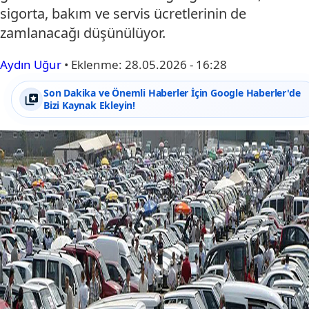
sigorta, bakım ve servis ücretlerinin de
zamlanacağı düşünülüyor.
Aydın Uğur
•
Eklenme:
28.05.2026 - 16:28
Son Dakika ve Önemli Haberler İçin Google Haberler'de
Bizi Kaynak Ekleyin!