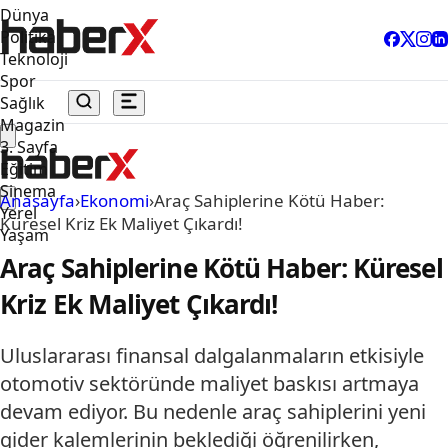
Dünya
Politika
Teknoloji
Spor
Sağlık
Magazin
3. Sayfa
Eğitim
Sinema
Anasayfa
›
Ekonomi
›
Araç Sahiplerine Kötü Haber:
Yerel
Küresel Kriz Ek Maliyet Çıkardı!
Yaşam
Araç Sahiplerine Kötü Haber: Küresel
Kriz Ek Maliyet Çıkardı!
Uluslararası finansal dalgalanmaların etkisiyle
otomotiv sektöründe maliyet baskısı artmaya
devam ediyor. Bu nedenle araç sahiplerini yeni
gider kalemlerinin beklediği öğrenilirken,