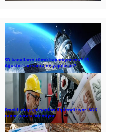
SD kanalların tümü kapanıyor mu? 15
Ağustos’tan sonra ne yapılacak?
Emekli olup çalışanları ilgilendiriyor! SGK
rapor parası ödemiyor