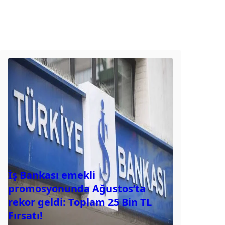
İş Bankası emekli
promosyonunda Ağustos’ta
rekor geldi: Toplam 25 Bin TL
Fırsatı!