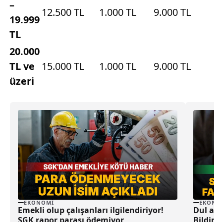
–
12.500 TL
1.000 TL
9.000 TL
19.999
TL
20.000
TL ve
15.000 TL
1.000 TL
9.000 TL
üzeri
EKONOMI
EKONO
Emekli olup çalışanları ilgilendiriyor!
Dul ayl
SGK rapor parası ödemiyor
Bildirm