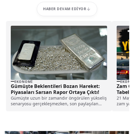
HABER DEVAM EDIYOR
EKONOMI
EKONO
Gümüşte Beklentileri Bozan Hareket:
Zam Gel
Piyasaları Sarsan Rapor Ortaya Çıktı!
Tabela 
Gümüşte uzun bir zamandır öngörülen yükseliş
21 Mayıs 
senaryosu gerçekleşmezken, son paylaşılan
zam yapı
rapor gümüş yatırımcılarının tahminlerini
güncel ak
değiştirdi ve fiyatlarda yeni bir yön arayışını
motorin 
gündeme getirdi.
detaylar.