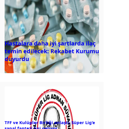
Hastalara daha iyi şartlarda ilaç
temin edilecek: Rekabet Kurumu
duyurdu
TFF ve Kulüpler Birliği anlaştı: Süper Lig’e
sanal fantezi ligi geliyor