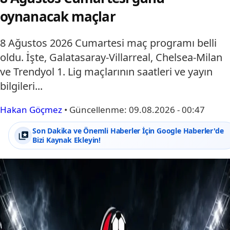
oynanacak maçlar
8 Ağustos 2026 Cumartesi maç programı belli
oldu. İşte, Galatasaray-Villarreal, Chelsea-Milan
ve Trendyol 1. Lig maçlarının saatleri ve yayın
bilgileri...
Hakan Göçmez
•
Güncellenme:
09.08.2026 - 00:47
Son Dakika ve Önemli Haberler İçin Google Haberler'de
Bizi Kaynak Ekleyin!