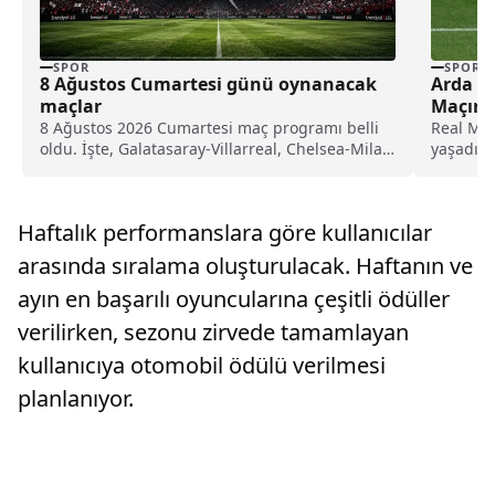
SPOR
SPOR
8 Ağustos Cumartesi günü oynanacak
Arda Gü
maçlar
Maçına
8 Ağustos 2026 Cumartesi maç programı belli
Real Mad
oldu. İşte, Galatasaray-Villarreal, Chelsea-Milan
yaşadığı
ve Trendyol 1. Lig maçlarının saatleri ve yayın
giyemed
bilgileri...
Haftalık performanslara göre kullanıcılar
arasında sıralama oluşturulacak. Haftanın ve
ayın en başarılı oyuncularına çeşitli ödüller
verilirken, sezonu zirvede tamamlayan
kullanıcıya otomobil ödülü verilmesi
planlanıyor.