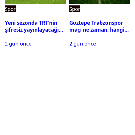
Spor
Spor
Yeni sezonda TRT’nin
Göztepe Trabzonspor
şifresiz yayınlayacağı
maçı ne zaman, hangi
maçlar belli oldu
kanalda? Salah
2 gün önce
2 gün önce
oynayacak mı?