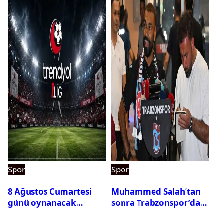
Spor
Spor
8 Ağustos Cumartesi
Muhammed Salah’tan
günü oynanacak
sonra Trabzonspor’dan
maçlar
bir rekor daha