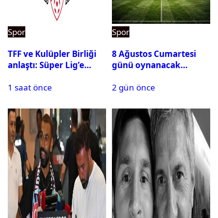
Spor
Spor
TFF ve Kulüpler Birliği
8 Ağustos Cumartesi
anlaştı: Süper Lig’e
günü oynanacak
sanal fantezi ligi geliyor
maçlar
1 saat önce
2 gün önce