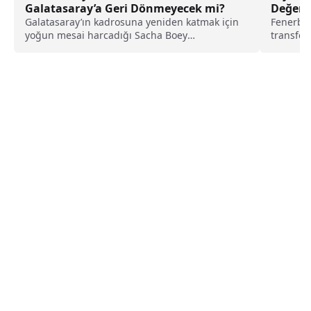
Galatasaray’a Geri Dönmeyecek mi?
Değeri 
Galatasaray’ın kadrosuna yeniden katmak için
Fenerba
yoğun mesai harcadığı Sacha Boey
transfer
transferinde dengeler değişti. Bayern...
basınına 