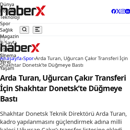
Dünya
Politika
Teknoloji
Spor
Sağlık
Magazin
3. Sayfa
Eğitim
Sinema
Anasayfa
›
Spor
›
Arda Turan, Uğurcan Çakır Transferi İçin
Yerel
Shakhtar Donetsk’te Düğmeye Bastı
Yaşam
Arda Turan, Uğurcan Çakır Transferi
İçin Shakhtar Donetsk’te Düğmeye
Bastı
Shakhtar Donetsk Teknik Direktörü Arda Turan,
kadro yapılanmasını güçlendirmek adına milli
kaleci Uğurcan Çakır’ı transfer listesine ekledi.