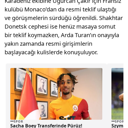
Karadeniz ekibine Uğurcan Çakır için Fransız
kulübü Monaco’dan da resmi teklif ulaştığı
ve görüşmelerin sürdüğü öğrenildi. Shakhtar
Donetsk cephesi ise henüz masaya somut
bir teklif koymazken, Arda Turan’ın onayıyla
yakın zamanda resmi girişimlerin
başlayacağı kulislerde konuşuluyor.
SPOR
SPOR
Sacha Boey Transferinde Pürüz!
Szyman