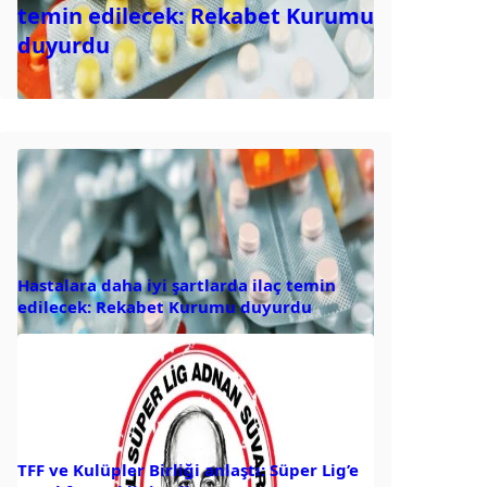
temin edilecek: Rekabet Kurumu
duyurdu
Hastalara daha iyi şartlarda ilaç temin
edilecek: Rekabet Kurumu duyurdu
TFF ve Kulüpler Birliği anlaştı: Süper Lig’e