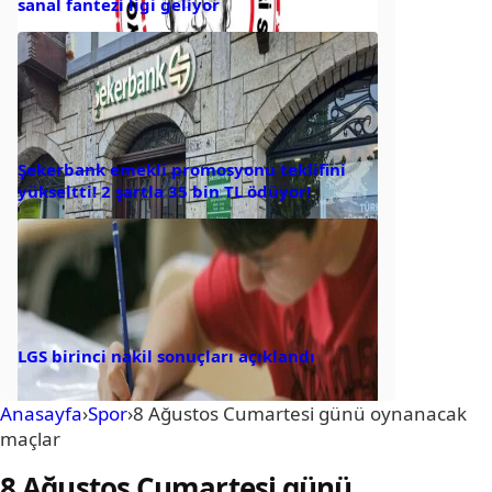
sanal fantezi ligi geliyor
Şekerbank emekli promosyonu teklifini
yükseltti! 2 şartla 35 bin TL ödüyor!
LGS birinci nakil sonuçları açıklandı
Anasayfa
›
Spor
›
8 Ağustos Cumartesi günü oynanacak
maçlar
8 Ağustos Cumartesi günü