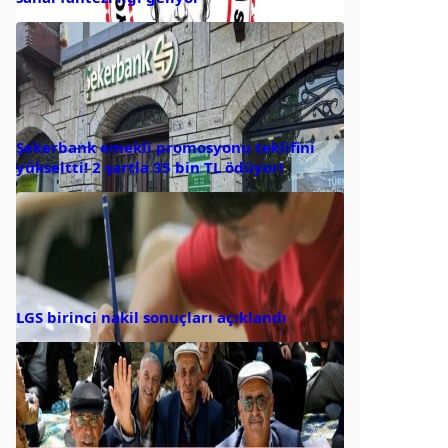
Şekerbank emekli promosyonu teklifini
yükseltti! 2 şartla 35 bin TL ödüyor!
LGS birinci nakil sonuçları açıklandı