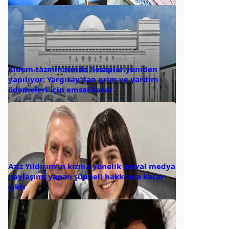
Kıdem tazminatında hesaplar yeniden
yapılıyor: Yargıtay’dan prim ve yardım
ödemeleri için emsal karar
Aziz Yıldırım’ın kızına yönelik sosyal medya
paylaşımı yapan şüpheli hakkında karar
çıktı