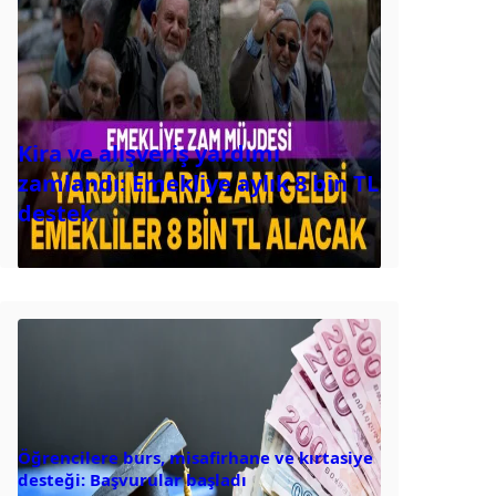
Kira ve alışveriş yardımı
zamlandı: Emekliye aylık 8 bin TL
destek
Öğrencilere burs, misafirhane ve kırtasiye
desteği: Başvurular başladı