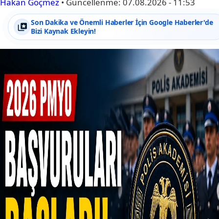
Hakan Göçmez
•
Güncellenme:
07.08.2026 - 11:53
Son Dakika ve Önemli Haberler İçin Google Haberler'de
Bizi Kaynak Ekleyin!