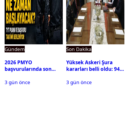
Gündem
Son Dakika
2026 PMYO
Yüksek Askeri Şura
başvurularında son
kararları belli oldu: 94
durum ne?
isim terfi etti
3 gün önce
3 gün önce