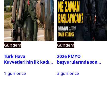
Gündem
Gündem
Türk Hava
2026 PMYO
Kuvvetleri’nin ilk kadın
başvurularında son
generali Özlem
durum ne?
1 gün önce
3 gün önce
Karapınar hakkında
dikkat çeken detay
ortaya çıktı