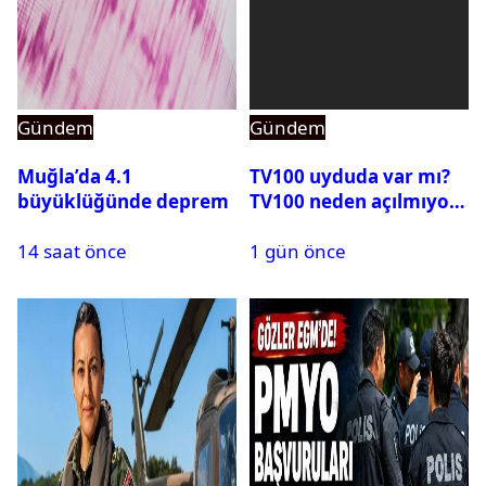
Gündem
Gündem
Muğla’da 4.1
TV100 uyduda var mı?
büyüklüğünde deprem
TV100 neden açılmıyor?
14 saat önce
1 gün önce