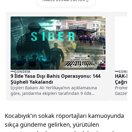
GÜNDEM
GÜNDE
9 İlde Yasa Dışı Bahis Operasyonu: 144
HAK-İş 
Şüpheli Yakalandı
Çağrı Y
İçişleri Bakanı Ali Yerlikaya’nın açıklamasına
Promet, y
göre, jandarma ekipleri tarafından 9 ilde
Gazze'ye
gerçekleştirilen kapsamlı operasyonlarda...
halkının 
Kocabıyık’ın sokak röportajları kamuoyunda
sıkça gündeme gelirken, yürütülen