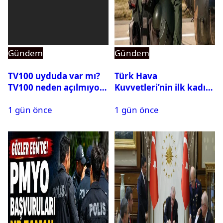
Gündem
Gündem
TV100 uyduda var mı?
Türk Hava
TV100 neden açılmıyor?
Kuvvetleri’nin ilk kadın
generali Özlem
1 gün önce
1 gün önce
Karapınar hakkında
dikkat çeken detay
ortaya çıktı