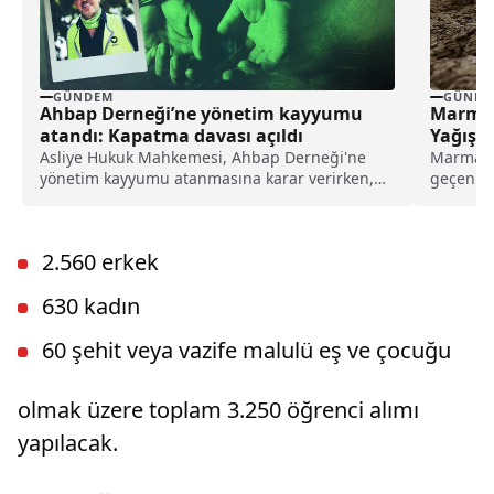
GÜNDEM
GÜNDE
Ahbap Derneği’ne yönetim kayyumu
Marmar
atandı: Kapatma davası açıldı
Yağışla
Asliye Hukuk Mahkemesi, Ahbap Derneği'ne
Marmara 
yönetim kayyumu atanmasına karar verirken,
geçen yı
İstanbul Cumhuriyet Başsavcılığı ise, derneğin
yaşandı..
kapatılması için Asliye Hukuk Mahkemesi'ne
dava açtı.
2.560 erkek
630 kadın
60 şehit veya vazife malulü eş ve çocuğu
olmak üzere toplam 3.250 öğrenci alımı
yapılacak.