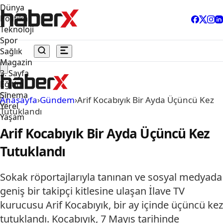
Dünya
Politika
Teknoloji
Spor
Sağlık
Magazin
3. Sayfa
Eğitim
Sinema
Anasayfa
›
Gündem
›
Arif Kocabıyık Bir Ayda Üçüncü Kez
Yerel
Tutuklandı
Yaşam
Arif Kocabıyık Bir Ayda Üçüncü Kez
Tutuklandı
Sokak röportajlarıyla tanınan ve sosyal medyada
geniş bir takipçi kitlesine ulaşan İlave TV
kurucusu Arif Kocabıyık, bir ay içinde üçüncü kez
tutuklandı. Kocabıyık, 7 Mayıs tarihinde