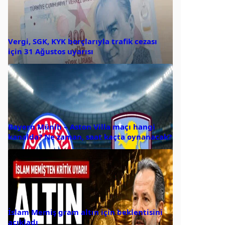
Vergi, SGK, KYK borçlarıyla trafik cezası
için 31 Ağustos uyarısı
Bayern Münih – Aston Villa maçı hangi
kanalda? Ne zaman, saat kaçta oynanacak?
İslam Memiş gram altın için beklentisini
açıkladı