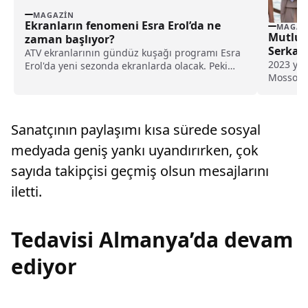
MAGAZIN
Ekranların fenomeni Esra Erol’da ne
MAGAZ
Mutlul
zaman başlıyor?
Serkan
ATV ekranlarının gündüz kuşağı programı Esra
2023 yıl
Erol'da yeni sezonda ekranlarda olacak. Peki
Mosso il
Esra Erol’da ne zaman başlayacak? Yeni sezon
sorunlar,
ne zaman?
Sanatçının paylaşımı kısa sürede sosyal
medyada geniş yankı uyandırırken, çok
sayıda takipçisi geçmiş olsun mesajlarını
iletti.
Tedavisi Almanya’da devam
ediyor