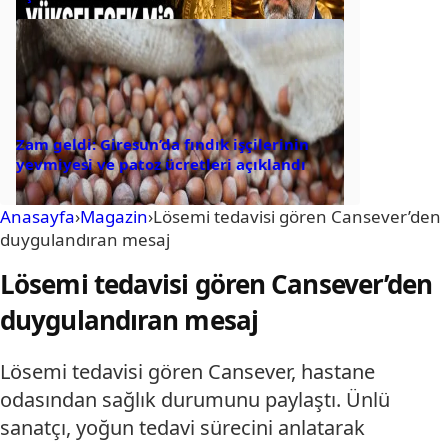
Zam geldi: Giresun’da fındık işçilerinin
yevmiyesi ve patoz ücretleri açıklandı
Anasayfa
›
Magazin
›
Lösemi tedavisi gören Cansever’den
duygulandıran mesaj
Lösemi tedavisi gören Cansever’den
duygulandıran mesaj
Lösemi tedavisi gören Cansever, hastane
odasından sağlık durumunu paylaştı. Ünlü
sanatçı, yoğun tedavi sürecini anlatarak