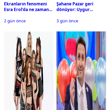
Ekranların fenomeni
Şahane Pazar geri
Esra Erol’da ne zaman
dönüyor: Uygur
başlıyor?
kardeşlerden beklenen
2 gün önce
3 gün önce
açıklama geldi