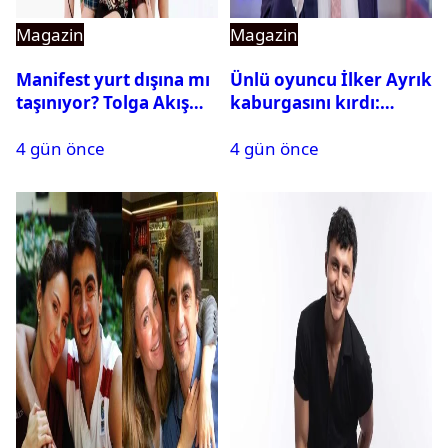
Magazin
Magazin
Manifest yurt dışına mı
Ünlü oyuncu İlker Ayrık
taşınıyor? Tolga Akış
kaburgasını kırdı:
son noktayı koydu
Sağlık durumu nasıl?
4 gün önce
4 gün önce