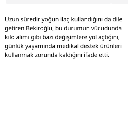
sonucunda ikili arasındaki aşk iddiaları yeniden
durumu h
gündeme geldi. İşte, detaylar...
ve menaj
Uzun süredir yoğun ilaç kullandığını da dile
getiren Bekiroğlu, bu durumun vücudunda
kilo alımı gibi bazı değişimlere yol açtığını,
günlük yaşamında medikal destek ürünleri
kullanmak zorunda kaldığını ifade etti.