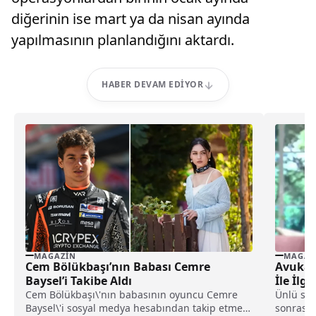
diğerinin ise mart ya da nisan ayında
yapılmasının planlandığını aktardı.
HABER DEVAM EDIYOR
MAGAZIN
MAGAZ
Cem Bölükbaşı’nın Babası Cemre
Avukatı
Baysel’i Takibe Aldı
İle İlg
Cem Bölükbaşı\'nın babasının oyuncu Cemre
Ünlü sana
Baysel\'i sosyal medya hesabından takip etmesi
sonrası 