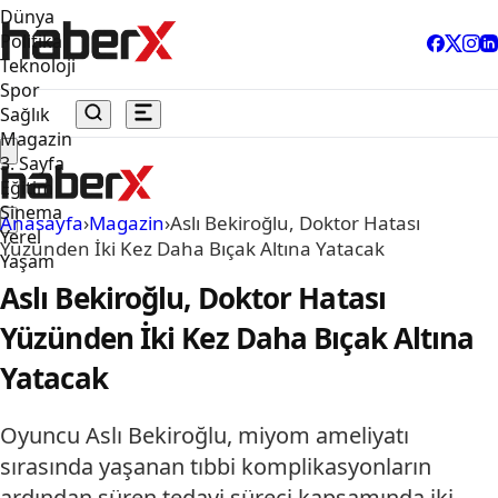
Dünya
Politika
Teknoloji
Spor
Sağlık
Magazin
3. Sayfa
Eğitim
Sinema
Anasayfa
›
Magazin
›
Aslı Bekiroğlu, Doktor Hatası
Yerel
Yüzünden İki Kez Daha Bıçak Altına Yatacak
Yaşam
Aslı Bekiroğlu, Doktor Hatası
Yüzünden İki Kez Daha Bıçak Altına
Yatacak
Oyuncu Aslı Bekiroğlu, miyom ameliyatı
sırasında yaşanan tıbbi komplikasyonların
ardından süren tedavi süreci kapsamında iki