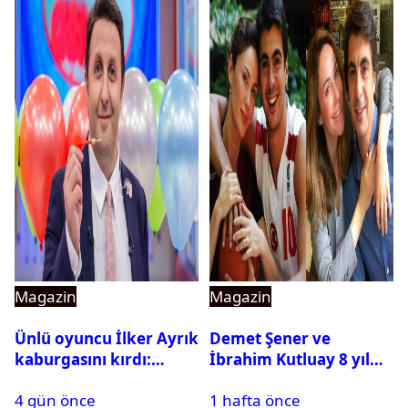
Magazin
Magazin
Ünlü oyuncu İlker Ayrık
Demet Şener ve
kaburgasını kırdı:
İbrahim Kutluay 8 yıl
Sağlık durumu nasıl?
sonra bir araya geldi:
4 gün önce
1 hafta önce
Ailece Yunanistan