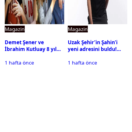
Magazin
Magazin
Demet Şener ve
Uzak Şehir’in Şahin’i
İbrahim Kutluay 8 yıl
yeni adresini buldu!
sonra bir araya geldi:
Alper Çankaya reyting
1 hafta önce
1 hafta önce
Ailece Yunanistan
rekortmeni dizide
tatiline gittiler