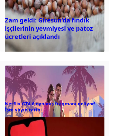
Zam geldi: Giresun’da fındık
işçilerinin yevmiyesi ve patoz
ücretleri açıklandı
Netflix GTA 6 oynanış fragmanı geliyor!
İşte yayın tarihi