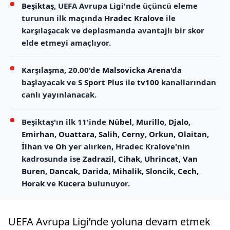
Beşiktaş
, UEFA Avrupa Ligi'nde üçüncü eleme
turunun ilk maçında
Hradec Kralove
ile
karşılaşacak ve deplasmanda avantajlı bir skor
elde etmeyi amaçlıyor.
Karşılaşma, 20.00'de
Malsovicka Arena
'da
başlayacak ve
S Sport Plus
ile
tv100
kanallarından
canlı yayınlanacak.
Beşiktaş'ın ilk 11'inde
Nübel
,
Murillo
,
Djalo
,
Emirhan
,
Ouattara
,
Salih
,
Cerny
,
Orkun
,
Olaitan
,
İlhan
ve
Oh
yer alırken, Hradec Kralove'nin
kadrosunda ise
Zadrazil
,
Cihak
,
Uhrincat
,
Van
Buren
,
Dancak
,
Darida
,
Mihalik
,
Sloncik
,
Cech
,
Horak
ve
Kucera
bulunuyor.
UEFA Avrupa Ligi’nde yoluna devam etmek