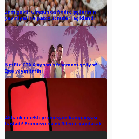
Zam geldi: Giresun’da fındık işçilerinin
yevmiyesi ve patoz ücretleri açıklandı
Netflix GTA 6 oynanış fragmanı geliyor!
İşte yayın tarihi
Akbank emekli promosyon kampanyası
başladı! Promosyona ek ödeme yapılacak