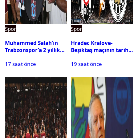
Spor
Spor
Muhammed Salah’ın
Hradec Kralove-
Trabzonspor’a 2 yıllık
Beşiktaş maçının tarihi
maliyeti belli oldu
ve saati açıklandı
17 saat önce
19 saat önce