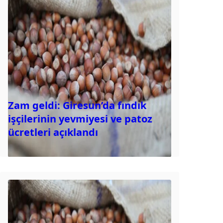
Zam geldi: Giresun’da fındık
işçilerinin yevmiyesi ve patoz
ücretleri açıklandı