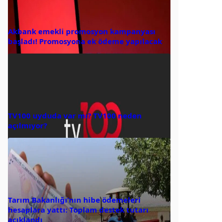
Akbank emekli promosyon kampanyası
başladı! Promosyona ek ödeme yapılacak
TV100 uyduda var mı? TV100 neden
açılmıyor?
Tarım Bakanlığı’nın hibe ödemeleri
hesaplara yattı: Toplam destek tutarı
açıklandı