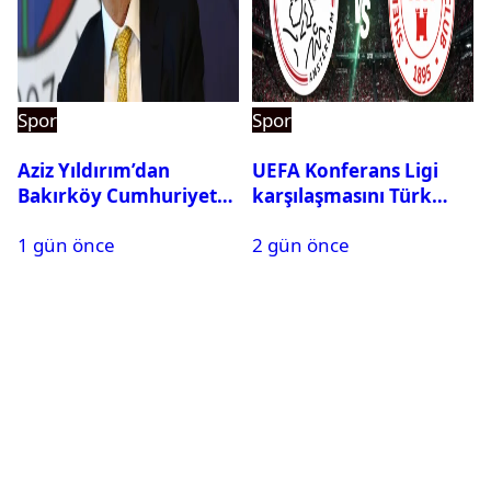
Spor
Spor
Aziz Yıldırım’dan
UEFA Konferans Ligi
Bakırköy Cumhuriyet
karşılaşmasını Türk
Başsavcılığına suç
hakem yönetecek
1 gün önce
2 gün önce
duyurusu