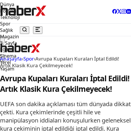
Dünya
Politika
Teknoloji
Spor
Sağlık
Magazin
3. Sayfa
Eğitim
Sinema
Anasayfa
›
Spor
›
Avrupa Kupaları Kuraları İptal Edildi!
Yerel
Artık Klasik Kura Çekilmeyecek!
Yaşam
Avrupa Kupaları Kuraları İptal Edildi!
Artık Klasik Kura Çekilmeyecek!
UEFA son dakika açıklaması tüm dünyada dikkat
çekti. Kura çekimlerinde çeşitli hile ve
manipülasyon iddiaları konuşulurken geleneksel
kura çekiminin iptal edildiği iptal edildi. Kura