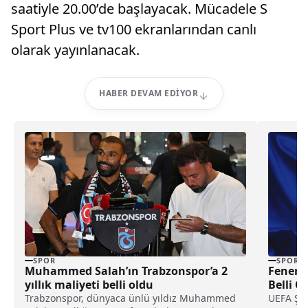
saatiyle 20.00’de başlayacak. Mücadele S
Sport Plus ve tv100 ekranlarından canlı
olarak yayınlanacak.
HABER DEVAM EDIYOR
SPOR
SPOR
Muhammed Salah’ın Trabzonspor’a 2
Fenerba
yıllık maliyeti belli oldu
Belli O
Trabzonspor, dünyaca ünlü yıldız Muhammed
UEFA Şam