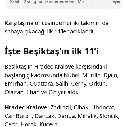
Salah'ı 2 yıllığına transfer ederken, Mısırlı
Feyenoor
futbolcunun Karadeniz ekibine 2 yıllık maliyeti
play-off
belli oldu.
Karşılaşma öncesinde her iki takımın da
sahaya çıkacağı ilk 11’ler açıklandı.
İşte Beşiktaş’ın ilk 11’i
Beşiktaş’ın Hradec Kralove karşısındaki
başlangıç kadrosunda Nübel, Murillo, Djalo,
Emirhan, Ouattara, Salih, Cerny, Orkun,
Olaitan, İlhan ve Oh yer aldı.
Hradec Kralove:
Zadrazil, Cihak, Uhrincat,
Van Buren, Dancak, Darida, Mihalik, Sloncik,
Cech, Horak, Kucera.