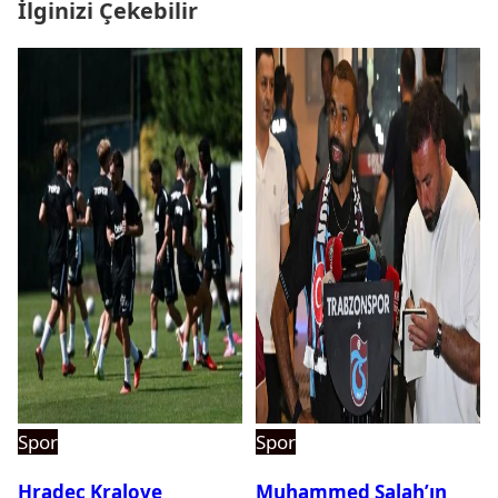
İlginizi Çekebilir
Spor
Spor
Hradec Kralove
Muhammed Salah’ın