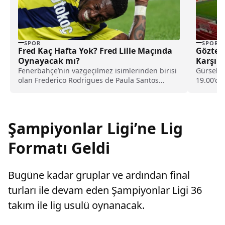
SPOR
SPOR
Fred Kaç Hafta Yok? Fred Lille Maçında
Göztepe
Oynayacak mı?
Karşıl
Fenerbahçe’nin vazgeçilmez isimlerinden birisi
Gürsel A
olan Frederico Rodrigues de Paula Santos
19.00'da
(Fred) dün akşam Fenerbahçe...
maçında
Şampiyonlar Ligi’ne Lig
Formatı Geldi
Bugüne kadar gruplar ve ardından final
turları ile devam eden Şampiyonlar Ligi 36
takım ile lig usulü oynanacak.