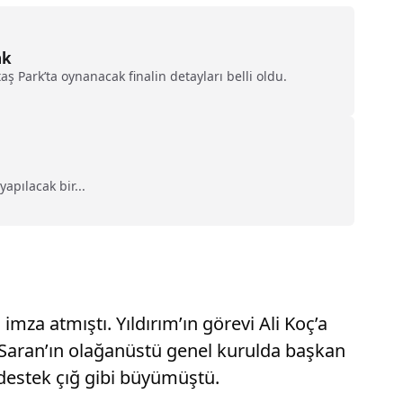
ak
aş Park’ta oynanacak finalin detayları belli oldu.
apılacak bir...
mza atmıştı. Yıldırım’ın görevi Ali Koç’a
 Saran’ın olağanüstü genel kurulda başkan
 destek çığ gibi büyümüştü.