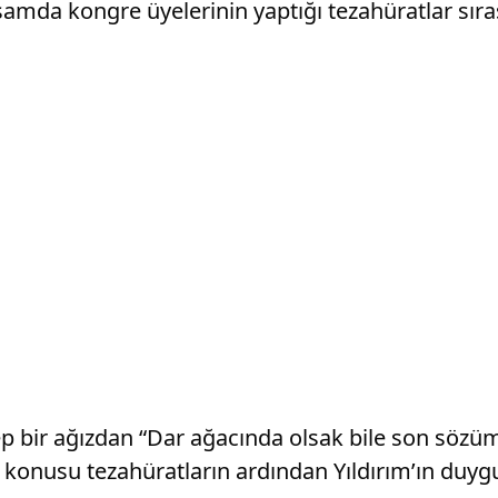
mda kongre üyelerinin yaptığı tezahüratlar sıras
a hep bir ağızdan “Dar ağacında olsak bile son sö
z konusu tezahüratların ardından Yıldırım’ın duy