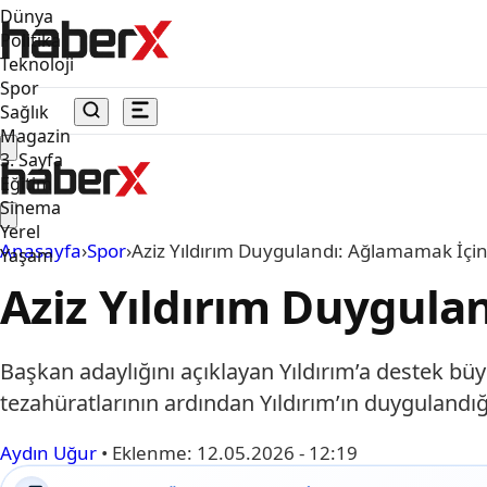
Dünya
Politika
Teknoloji
Spor
Sağlık
Magazin
3. Sayfa
Eğitim
Sinema
Yerel
Anasayfa
›
Spor
›
Aziz Yıldırım Duygulandı: Ağlamamak İçin
Yaşam
Aziz Yıldırım Duygula
Başkan adaylığını açıklayan Yıldırım’a destek bü
tezahüratlarının ardından Yıldırım’ın duygulandığ
Aydın Uğur
•
Eklenme:
12.05.2026 - 12:19