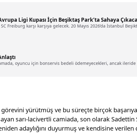
 Avrupa Ligi Kupası İçin Beşiktaş Park’ta Sahaya Çıkac
e SC Freiburg karşı karşıya gelecek. 20 Mayıs 2026’da İstanbul Beşikt
nlaştı
lamada, oyuncu için bonservis bedeli ödemeyecekleri, ancak ileride y
 görevini yürütmüş ve bu süreçte birçok başarıya i
yan sarı-lacivertli camiada, son olarak Sadettin
yeniden adaylığını duyurmuş ve kendisine verilen