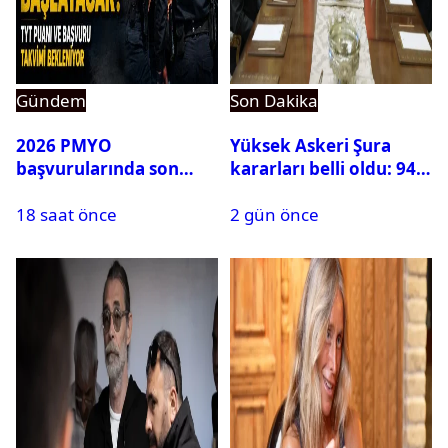
Gündem
Son Dakika
2026 PMYO
Yüksek Askeri Şura
başvurularında son
kararları belli oldu: 94
durum ne?
isim terfi etti
18 saat önce
2 gün önce