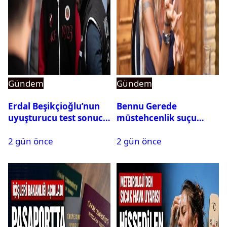
Gündem
Gündem
Erdal Beşikçioğlu’nun
Bennu Gerede
uyuşturucu test sonucu
müstehcenlik suçu
belli oldu
kapsamında gözaltına
2 gün önce
2 gün önce
alındı