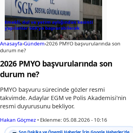
Emekli, dul ve yetim aylığından kesinti
yapılanlar SGK’ya başvurabilecek
Anasayfa
›
Gündem
›
2026 PMYO başvurularında son
durum ne?
2026 PMYO başvurularında son
durum ne?
PMYO başvuru sürecinde gözler resmi
takvimde. Adaylar EGM ve Polis Akademisi'nin
resmi duyurusunu bekliyor.
Hakan Göçmez
•
Eklenme:
05.08.2026 - 10:16
Son Dakika ve Önemli Haberler İçin Google Haberler'de