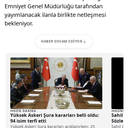
Emniyet Genel Müdürlüğü tarafından
yayımlanacak ilanla birlikte netleşmesi
bekleniyor.
HABER DEVAM EDIYOR
SON DAKIKA
GÜNDE
Yüksek Askeri Şura kararları belli oldu:
Sahil 
94 isim terfi etti
Sözleşm
Başvur
Yüksek Askeri Şura kararları açıklanırken; 25
Sahil Gü