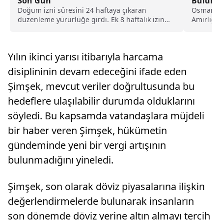
Son Gün
Bulunan
Doğum izni süresini 24 haftaya çıkaran
Osmanga
düzenleme yürürlüğe girdi. Ek 8 haftalık izin
Amirliği
hakkından yararlanmak isteyen çalışan anneler
Mahallesi
için başvurular bugün bitiyor.
Yılın ikinci yarısı itibarıyla harcama
disiplininin devam edeceğini ifade eden
Şimşek, mevcut veriler doğrultusunda bu
hedeflere ulaşılabilir durumda olduklarını
söyledi. Bu kapsamda vatandaşlara müjdeli
bir haber veren Şimşek, hükümetin
gündeminde yeni bir vergi artışının
bulunmadığını yineledi.
Şimşek, son olarak döviz piyasalarına ilişkin
değerlendirmelerde bulunarak insanların
son dönemde döviz yerine altın almayı tercih