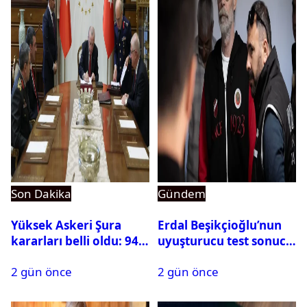
Son Dakika
Gündem
Yüksek Askeri Şura
Erdal Beşikçioğlu’nun
kararları belli oldu: 94
uyuşturucu test sonucu
isim terfi etti
belli oldu
2 gün önce
2 gün önce