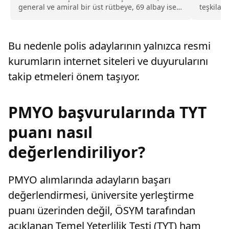
general ve amiral bir üst rütbeye, 69 albay ise
teşkilat
general ve amiralliğe yükseltildi. Böylece,
sözleşme
ordudaki 94 isim terfi almış oldu.
Bu nedenle polis adaylarının yalnızca resmi
kurumların internet siteleri ve duyurularını
takip etmeleri önem taşıyor.
PMYO başvurularında TYT
puanı nasıl
değerlendiriliyor?
PMYO alımlarında adayların başarı
değerlendirmesi, üniversite yerleştirme
puanı üzerinden değil, ÖSYM tarafından
açıklanan Temel Yeterlilik Testi (TYT) ham