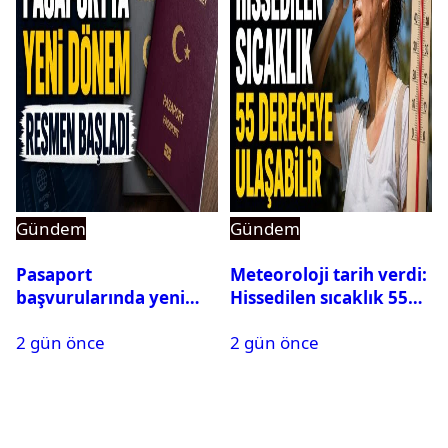
Gündem
Gündem
Pasaport
Meteoroloji tarih verdi:
başvurularında yeni
Hissedilen sıcaklık 55
dönem başladı
dereceye ulaşabilir
2 gün önce
2 gün önce