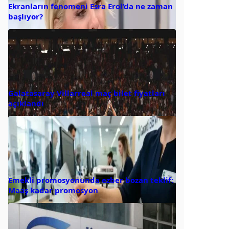
Ekranların fenomeni Esra Erol’da ne zaman
başlıyor?
Galatasaray Villarreal maç bilet fiyatları
açıklandı
Emekli promosyonunda ezber bozan teklif:
Maaş kadar promosyon