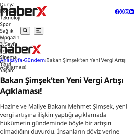
Dünya
Politika
Teknoloji
Spor
Sağlık
Magazin
3. Sayfa
Eğitim
Sinema
Anasayfa
›
Gündem
›
Bakan Şimşek’ten Yeni Vergi Artışı
Yerel
Açıklaması!
Yaşam
Bakan Şimşek’ten Yeni Vergi Artışı
Açıklaması!
Hazine ve Maliye Bakanı Mehmet Şimşek, yeni
vergi artışına ilişkin yaptığı açıklamada
hükümetin gündeminde böyle bir artışın
olmadığını duyurdu. İnsanların döviz yerine