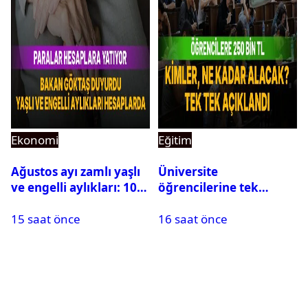
Ekonomi
Eğitim
Ağustos ayı zamlı yaşlı
Üniversite
ve engelli aylıkları: 10,3
öğrencilerine tek
milyar TL hesaplara
seferlik 250 bin ve aylık
15 saat önce
16 saat önce
yatıyor
60 bin liraya kadar burs
desteği