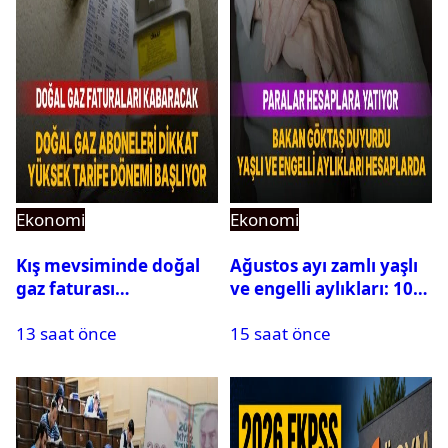
Ekonomi
Ekonomi
Kış mevsiminde doğal
Ağustos ayı zamlı yaşlı
gaz faturası
ve engelli aylıkları: 10,3
zamlanabilir:
milyar TL hesaplara
13 saat önce
15 saat önce
Abonelerin yüzde 35-
yatıyor
40’ı etkilenecek