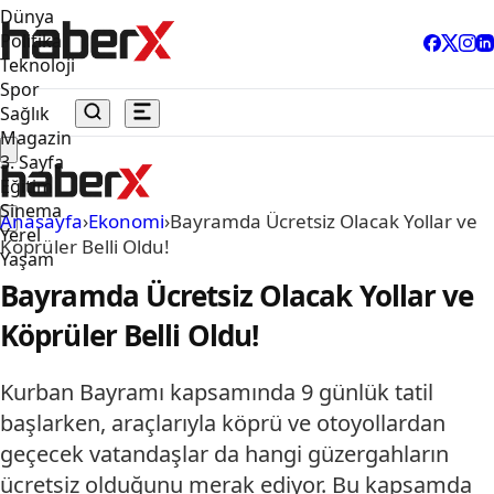
Dünya
Politika
Teknoloji
Spor
Sağlık
Magazin
3. Sayfa
Eğitim
Sinema
Anasayfa
›
Ekonomi
›
Bayramda Ücretsiz Olacak Yollar ve
Yerel
Köprüler Belli Oldu!
Yaşam
Bayramda Ücretsiz Olacak Yollar ve
Köprüler Belli Oldu!
Kurban Bayramı kapsamında 9 günlük tatil
başlarken, araçlarıyla köprü ve otoyollardan
geçecek vatandaşlar da hangi güzergahların
ücretsiz olduğunu merak ediyor. Bu kapsamda