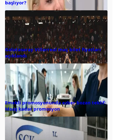
başlıyor?
Galatasaray Villarreal maç bilet fiyatları
açıklandı
Emekli promosyonunda ezber bozan teklif:
Maaş kadar promosyon