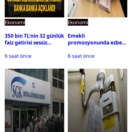
Ekonomi
Ekonomi
350 bin TL’nin 32 günlük
Emekli
faiz getirisi sessiz
promosyonunda ezber
sedasız değişti: Güncel
bozan teklif: Maaş
6 saat önce
8 saat önce
rakamlar oraya çıktı
kadar promosyon