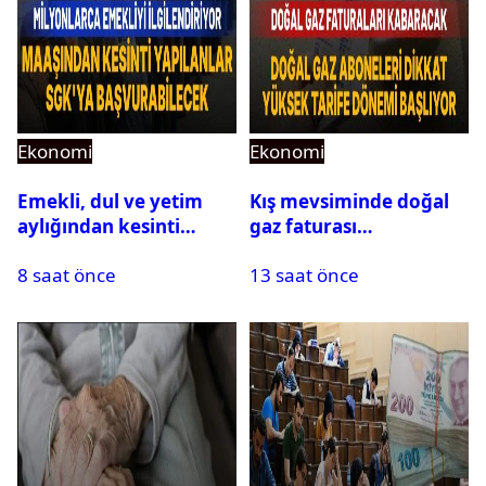
Ekonomi
Ekonomi
Emekli, dul ve yetim
Kış mevsiminde doğal
aylığından kesinti
gaz faturası
yapılanlar SGK’ya
zamlanabilir:
8 saat önce
13 saat önce
başvurabilecek
Abonelerin yüzde 35-
40’ı etkilenecek