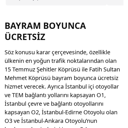
ederken, güncel enflasyon verileri
açıklandı
doğrultusunda meslek gruplarına göre
EV serisi
oluşacak zamlı maaşlar da netleşmeye başladı.
İşte polis, öğretmen, mühendis ve doktor gibi
BAYRAM BOYUNCA
meslek gruplarının alması beklenen yeni
maaşlar.
ÜCRETSİZ
Söz konusu karar çerçevesinde, özellikle
ülkenin en yoğun trafik noktalarından olan
15 Temmuz Şehitler Köprüsü ile Fatih Sultan
Mehmet Köprüsü bayram boyunca ücretsiz
hizmet verecek. Ayrıca İstanbul içi otoyollar
ve TEM bağlantı yollarını kapsayan O1,
İstanbul çevre ve bağlantı otoyollarını
kapsayan O2, İstanbul-Edirne Otoyolu olan
O3 ve İstanbul-Ankara Otoyolu’nun