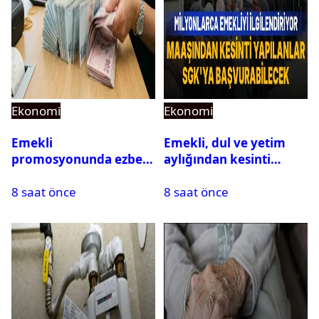
Ekonomi
Ekonomi
Emekli
Emekli, dul ve yetim
promosyonunda ezber
aylığından kesinti
bozan teklif: Maaş
yapılanlar SGK’ya
8 saat önce
8 saat önce
kadar promosyon
başvurabilecek