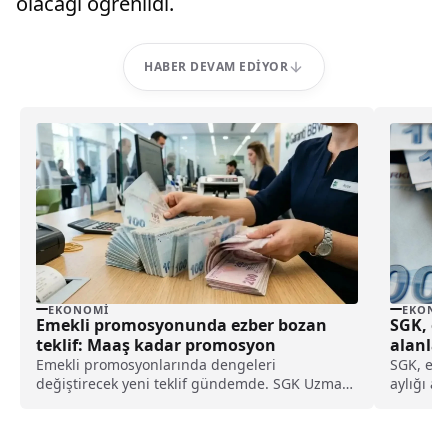
olacağı öğrenildi.
HABER DEVAM EDIYOR
EKONOMI
EKONO
Emekli promosyonunda ezber bozan
SGK, em
teklif: Maaş kadar promosyon
alanla
ödenece
Emekli promosyonlarında dengeleri
SGK, eme
değiştirecek yeni teklif gündemde. SGK Uzmanı
aylığı a
İsa Karakaş, her emekliye maaşı tutarında
Temmuz'd
taban promosyon verilmesini önerdi. İşte
detaylar.