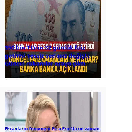
350 bin TL’nin 32 günlük faiz
getirisi sessiz sedasız değişti:
Güncel rakamlar oraya çıktı
Ekranların fenomeni Esra Erol’da ne zaman