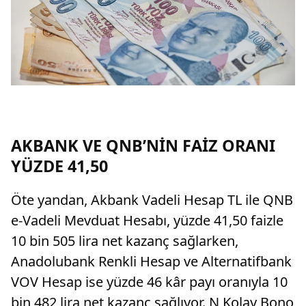
AKBANK VE QNB’NİN FAİZ ORANI
YÜZDE 41,50
Öte yandan, Akbank Vadeli Hesap TL ile QNB
e-Vadeli Mevduat Hesabı, yüzde 41,50 faizle
10 bin 505 lira net kazanç sağlarken,
Anadolubank Renkli Hesap ve Alternatifbank
VOV Hesap ise yüzde 46 kâr payı oranıyla 10
bin 482 lira net kazanç sağlıyor. N Kolay Bono