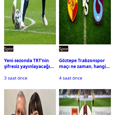
Spor
Spor
Yeni sezonda TRT’nin
Göztepe Trabzonspor
şifresiz yayınlayacağı
maçı ne zaman, hangi
maçlar belli oldu
kanalda? Salah
3 saat önce
4 saat önce
oynayacak mı?