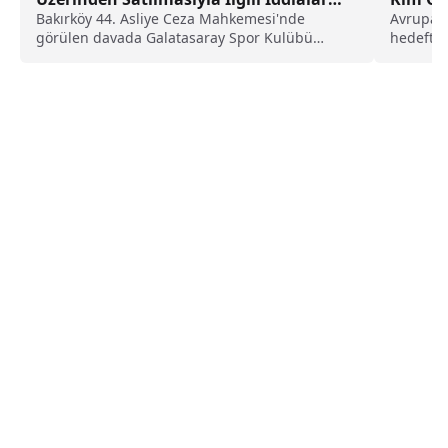
Mahkemede
Bakırköy 44. Asliye Ceza Mahkemesi'nde
Avrupa’d
görülen davada Galatasaray Spor Kulübü
hedeftek
futbolcularının ve teknik heyetinin...
sona erdi