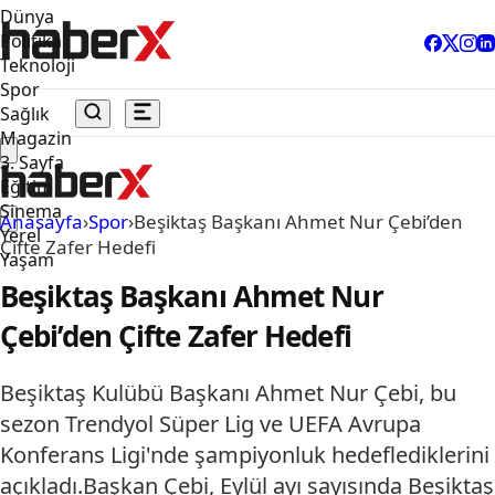
Dünya
Politika
Teknoloji
Spor
Sağlık
Magazin
3. Sayfa
Eğitim
Sinema
Anasayfa
›
Spor
›
Beşiktaş Başkanı Ahmet Nur Çebi’den
Yerel
Çifte Zafer Hedefi
Yaşam
Beşiktaş Başkanı Ahmet Nur
Çebi’den Çifte Zafer Hedefi
Beşiktaş Kulübü Başkanı Ahmet Nur Çebi, bu
sezon Trendyol Süper Lig ve UEFA Avrupa
Konferans Ligi'nde şampiyonluk hedeflediklerini
açıkladı.Başkan Çebi, Eylül ayı sayısında Beşiktaş