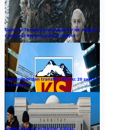
Game of Thrones evreninde bir ilk: Aegon’s
Conquest beyaz perdeye geliyor
Kayserispor’dan transfer rekoru: 20 saatte
15 transfer
Emekli maaşı gecikenler dikkat: