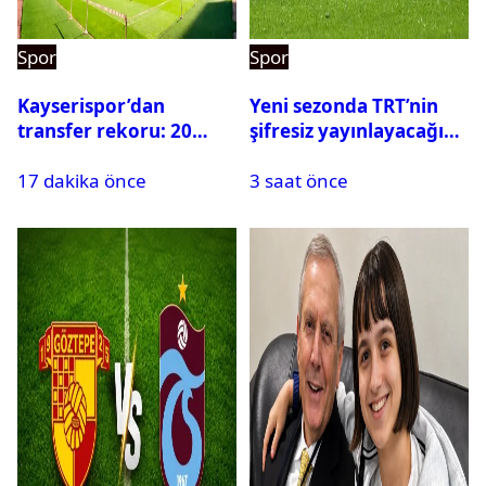
Spor
Spor
Kayserispor’dan
Yeni sezonda TRT’nin
transfer rekoru: 20
şifresiz yayınlayacağı
saatte 15 transfer
maçlar belli oldu
17 dakika önce
3 saat önce