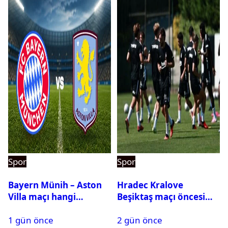
Spor
Spor
Bayern Münih – Aston
Hradec Kralove
Villa maçı hangi
Beşiktaş maçı öncesi
kanalda? Ne zaman,
kadrolar belli oldu! İşte
1 gün önce
2 gün önce
saat kaçta oynanacak?
Siyah-Beyazlıların 11’i