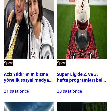
Spor
Spor
Aziz Yıldırım’ın kızına
Süper Lig’de 2. ve 3.
yönelik sosyal medya
hafta programları belli
paylaşımı yapan şüpheli
oldu
21 saat önce
23 saat önce
hakkında karar çıktı