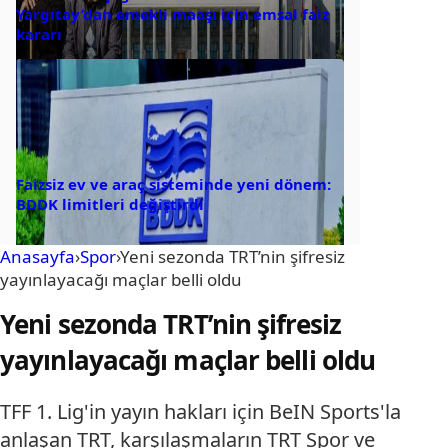
Yargıtay’dan emekli maaşı için emsal faiz
kararı
Faizsiz ev ve araç sisteminde yeni dönem:
BDDK limitleri değiştirdi
Anasayfa
›
Spor
›
Yeni sezonda TRT’nin şifresiz
yayınlayacağı maçlar belli oldu
Yeni sezonda TRT’nin şifresiz
yayınlayacağı maçlar belli oldu
TFF 1. Lig'in yayın hakları için BeIN Sports'la
anlaşan TRT, karşılaşmaların TRT Spor ve