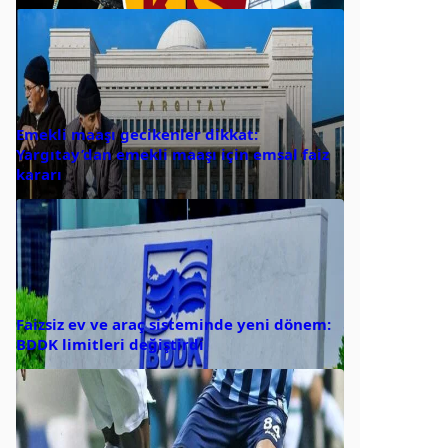
Emekli maaşı gecikenler dikkat:
Yargıtay’dan emekli maaşı için emsal faiz
kararı
Faizsiz ev ve araç sisteminde yeni dönem:
BDDK limitleri değiştirdi