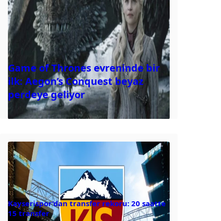
Game of Thrones evreninde bir
ilk: Aegon’s Conquest beyaz
perdeye geliyor
Kayserispor’dan transfer rekoru: 20 saatte
15 transfer