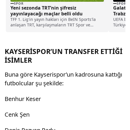
SPOR
SPOR
Yeni sezonda TRT’nin şifresiz
Galatas
yayınlayacağı maçlar belli oldu
Trabzon
Oldu
TFF 1. Lig'in yayın hakları için BeIN Sports'la
UEFA bug
anlaşan TRT, karşılaşmaların TRT Spor ve
Türkiye’d
tabii'den şifresiz olarak yayınlayacağını
eşleşmele
duyurdu.
KAYSERİSPOR’UN TRANSFER ETTİĞİ
İSİMLER
Buna göre Kayserispor’un kadrosuna kattığı
futbolcular şu şekilde:
Benhur Keser
Cenk Şen