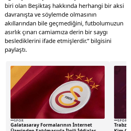
biri olan Beşiktaş hakkında herhangi bir aksi
davranışta ve söylemde olmasının
akıllarından bile geçmediğini, futbolumuzun
asırlık çınarı camiamıza derin bir saygı
beslediklerini ifade etmişlerdir.” bilgisini
paylaştı.
SPOR
SPOR
Galatasaray Formalarının İnternet
Trabzo
Üzerinden Satılmasıyla İlgili İddialar
Kim Ol