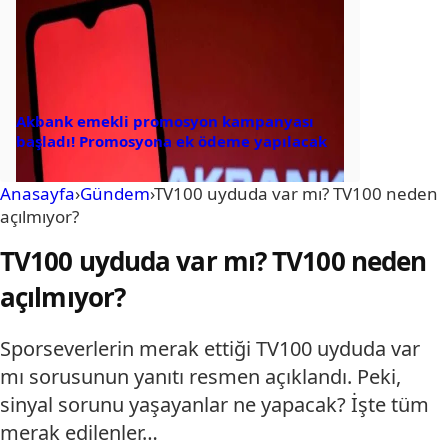
Akbank emekli promosyon kampanyası
başladı! Promosyona ek ödeme yapılacak
Anasayfa
›
Gündem
›
TV100 uyduda var mı? TV100 neden
açılmıyor?
TV100 uyduda var mı? TV100 neden
açılmıyor?
Sporseverlerin merak ettiği TV100 uyduda var
mı sorusunun yanıtı resmen açıklandı. Peki,
sinyal sorunu yaşayanlar ne yapacak? İşte tüm
merak edilenler…