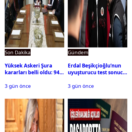
Son Dakika
Gündem
Yüksek Askeri Şura
Erdal Beşikçioğlu’nun
kararları belli oldu: 94
uyuşturucu test sonucu
isim terfi etti
belli oldu
3 gün önce
3 gün önce