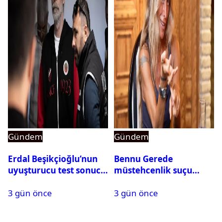
Gündem
Gündem
Erdal Beşikçioğlu’nun
Bennu Gerede
uyuşturucu test sonucu
müstehcenlik suçu
belli oldu
kapsamında gözaltına
3 gün önce
3 gün önce
alındı