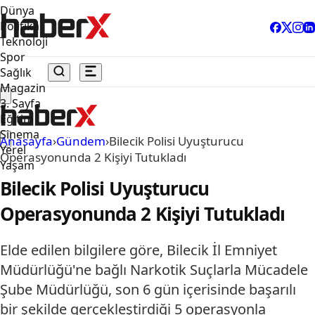
Dünya
Politika
Teknoloji
Spor
Sağlık
Magazin
3. Sayfa
Eğitim
Sinema
Anasayfa
›
Gündem
›
Bilecik Polisi Uyuşturucu
Yerel
Operasyonunda 2 Kişiyi Tutukladı
Yaşam
Bilecik Polisi Uyuşturucu
Operasyonunda 2 Kişiyi Tutukladı
Elde edilen bilgilere göre, Bilecik İl Emniyet
Müdürlüğü'ne bağlı Narkotik Suçlarla Mücadele
Şube Müdürlüğü, son 6 gün içerisinde başarılı
bir şekilde gerçekleştirdiği 5 operasyonla