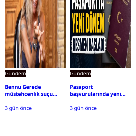
Gündem
Gündem
Bennu Gerede
Pasaport
müstehcenlik suçu
başvurularında yeni
kapsamında gözaltına
dönem başladı
3 gün önce
3 gün önce
alındı