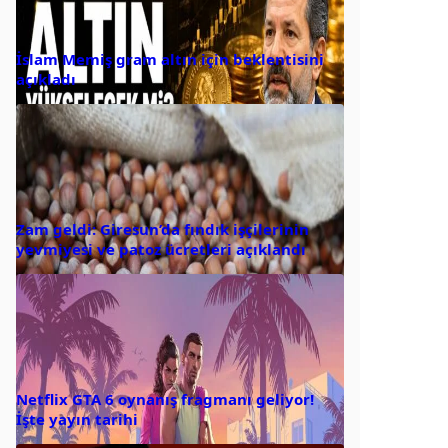
İslam Memiş gram altın için beklentisini
açıkladı
Zam geldi: Giresun’da fındık işçilerinin
yevmiyesi ve patoz ücretleri açıklandı
Netflix GTA 6 oynanış fragmanı geliyor!
İşte yayın tarihi