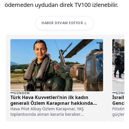
ödemeden uydudan direk TV100 izlenebilir.
HABER DEVAM EDIYOR
GÜNDEM
GÜNDE
Türk Hava Kuvvetleri’nin ilk kadın
İsrail G
generali Özlem Karapınar hakkında
Genci 
dikkat çeken detay ortaya çıktı
Hava Pilot Albay Özlem Karapınar, YAŞ
Filistin
toplantısında alınan kararla beraber
güçleri,
tuğgeneral rütbesine terfi edilmiş ve böylece,
beldesin
Türk Hava Kuvvetleri'nin ilk kadın generali