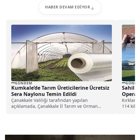
HABER DEVAM EDIYOR
GÜNDEM
GÜNDE
Kumkale’de Tarım Üreticilerine Ücretsiz
Sahil 
Sera Naylonu Temin Edildi
Opera
Çanakkale Valiliği tarafından yapılan
Kırklare
açıklamada, Çanakkale İl Tarım ve Orman
114 kilo
Müdürlüğü tarafından Kumkale köyünde...
gözaltına