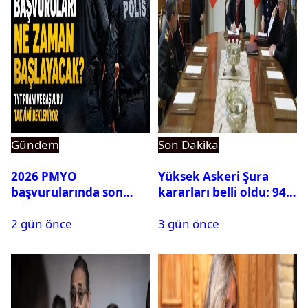
Gündem
Son Dakika
2026 PMYO
Yüksek Askeri Şura
başvurularında son
kararları belli oldu: 94
durum ne?
isim terfi etti
2 gün önce
3 gün önce