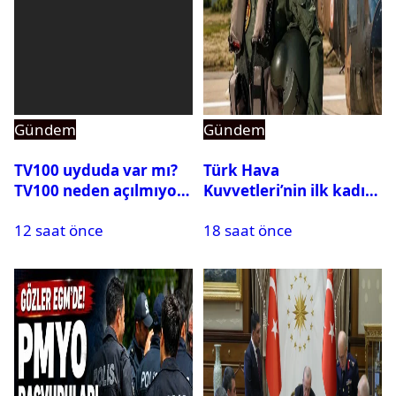
Gündem
Gündem
TV100 uyduda var mı?
Türk Hava
TV100 neden açılmıyor?
Kuvvetleri’nin ilk kadın
generali Özlem
12 saat önce
18 saat önce
Karapınar hakkında
dikkat çeken detay
ortaya çıktı