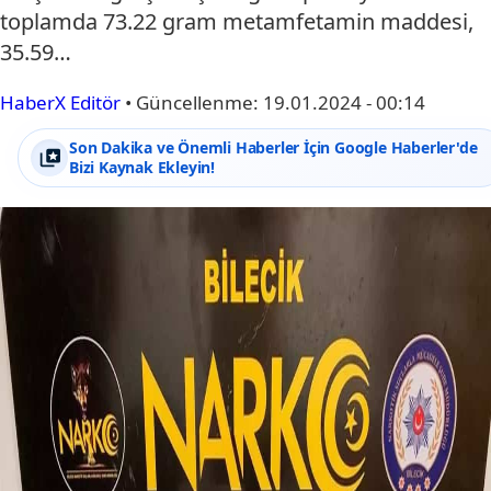
toplamda 73.22 gram metamfetamin maddesi,
35.59…
HaberX Editör
•
Güncellenme:
19.01.2024 - 00:14
Son Dakika ve Önemli Haberler İçin Google Haberler'de
Bizi Kaynak Ekleyin!