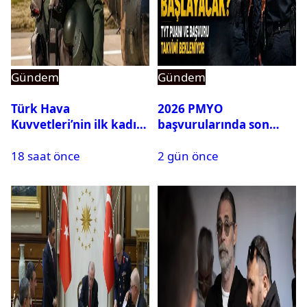
Gündem
Gündem
Türk Hava
2026 PMYO
Kuvvetleri’nin ilk kadın
başvurularında son
generali Özlem
durum ne?
18 saat önce
2 gün önce
Karapınar hakkında
dikkat çeken detay
ortaya çıktı