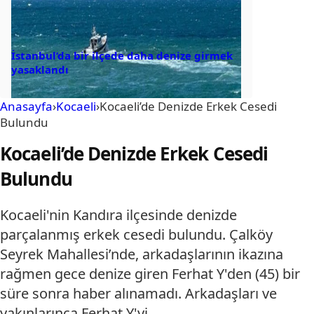
İstanbul’da bir ilçede daha denize girmek
yasaklandı
Anasayfa
›
Kocaeli
›
Kocaeli’de Denizde Erkek Cesedi
Bulundu
Kocaeli’de Denizde Erkek Cesedi
Bulundu
Kocaeli'nin Kandıra ilçesinde denizde
parçalanmış erkek cesedi bulundu. Çalköy
Seyrek Mahallesi’nde, arkadaşlarının ikazına
rağmen gece denize giren Ferhat Y'den (45) bir
süre sonra haber alınamadı. Arkadaşları ve
yakınlarınca Ferhat Y'yi…