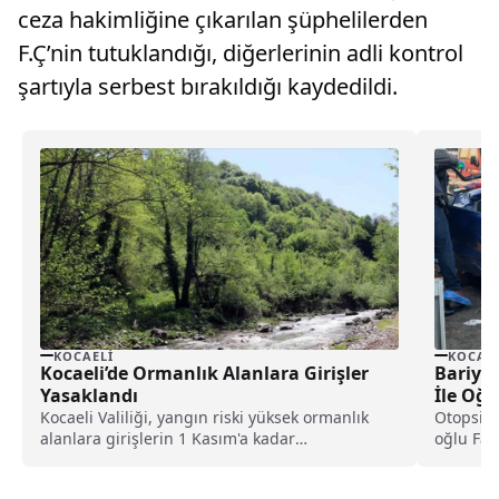
ceza hakimliğine çıkarılan şüphelilerden
F.Ç’nin tutuklandığı, diğerlerinin adli kontrol
şartıyla serbest bırakıldığı kaydedildi.
KOCAELI
KOCAEL
Kocaeli’de Ormanlık Alanlara Girişler
Bariye
Yasaklandı
İle Oğl
Kocaeli Valiliği, yangın riski yüksek ormanlık
Otopsi i
alanlara girişlerin 1 Kasım'a kadar
oğlu Fat
yasaklandığını bildirdi. Valilikten...
ilçesi...