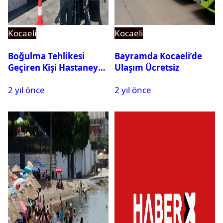
Kocaeli
Kocaeli
Boğulma Tehlikesi
Bayramda Kocaeli’de
Geçiren Kişi Hastaneye
Ulaşım Ücretsiz
Kaldırıldı
2 yıl önce
2 yıl önce