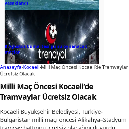
yasaklandı
8 Ağustos Cumartesi günü oynanacak
maçlar
Anasayfa
›
Kocaeli
›
Milli Maç Öncesi Kocaeli’de Tramvaylar
Ücretsiz Olacak
Milli Maç Öncesi Kocaeli’de
Tramvaylar Ücretsiz Olacak
Kocaeli Büyükşehir Belediyesi, Türkiye-
Bulgaristan milli maçı öncesi Alikahya–Stadyum
tramvay hattının ücretsiz olacağını duyurdu.