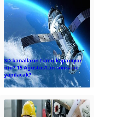
SD kanalların tümü kapanıyor
mu? 15 Ağustos’tan sonra ne
yapılacak?