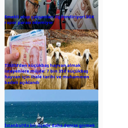
Emekli olup çalışanları ilgilendiriyor! SGK
rapor parası ödemiyor
TİGEM’den küçükbaş hayvan almak
isteyenlere müjde: 7 bin 350 küçükbaş
hayvan için ihale tarihi ve muhammen
bedeli açıklandı
İstanbul’da bir ilçede daha denize girmek