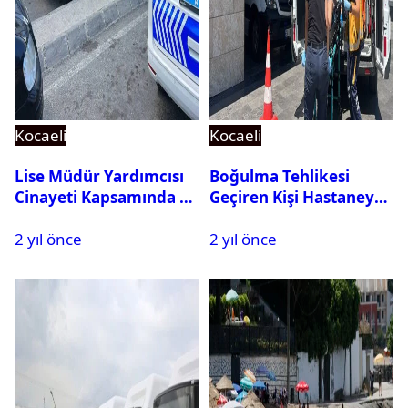
Kocaeli
Kocaeli
Lise Müdür Yardımcısı
Boğulma Tehlikesi
Cinayeti Kapsamında 11
Geçiren Kişi Hastaneye
Kişi Gözaltına Alındı
Kaldırıldı
2 yıl önce
2 yıl önce