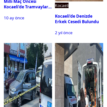
Milli Maç Öncesi
Kocaeli
Kocaeli’de Tramvaylar
Ücretsiz Olacak
Kocaeli’de Denizde
10 ay önce
Erkek Cesedi Bulundu
2 yıl önce