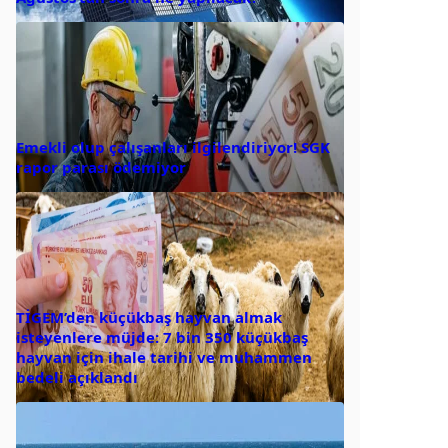
Emekli olup çalışanları ilgilendiriyor! SGK
rapor parası ödemiyor
TİGEM’den küçükbaş hayvan almak
isteyenlere müjde: 7 bin 350 küçükbaş
hayvan için ihale tarihi ve muhammen
bedeli açıklandı