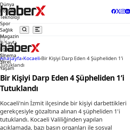
Dünya
Politika
Teknoloji
Spor
Sağlık
Magazin
3. Sayfa
Eğitim
Sinema
Anasayfa
›
Kocaeli
›
Bir Kişiyi Darp Eden 4 Şüpheliden 1’i
Yerel
Tutuklandı
Yaşam
Bir Kişiyi Darp Eden 4 Şüpheliden 1’i
Tutuklandı
Kocaeli'nin İzmit ilçesinde bir kişiyi darbettikleri
gerekçesiyle gözaltına alınan 4 şüpheliden 1'i
tutuklandı. Kocaeli Valiliğinden yapılan
açıklamada, bazı basın organları ile sosyal