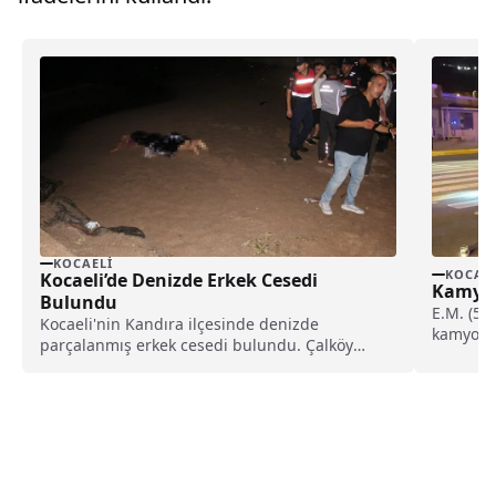
KOCAELI
KOCAEL
Kocaeli’de Denizde Erkek Cesedi
Kamyon
Bulundu
E.M. (57
Kocaeli'nin Kandıra ilçesinde denizde
kamyon, 
parçalanmış erkek cesedi bulundu. Çalköy
yolun...
Seyrek Mahallesi’nde, arkadaşlarının ikazına
rağmen...