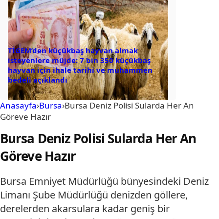
TİGEM’den küçükbaş hayvan almak
isteyenlere müjde: 7 bin 350 küçükbaş
hayvan için ihale tarihi ve muhammen
bedeli açıklandı
Anasayfa
›
Bursa
›
Bursa Deniz Polisi Sularda Her An
Göreve Hazır
Bursa Deniz Polisi Sularda Her An
Göreve Hazır
Bursa Emniyet Müdürlüğü bünyesindeki Deniz
Limanı Şube Müdürlüğü denizden göllere,
derelerden akarsulara kadar geniş bir