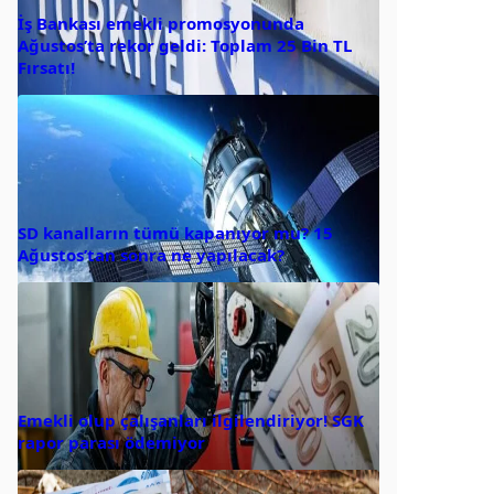
İş Bankası emekli promosyonunda
Ağustos’ta rekor geldi: Toplam 25 Bin TL
Fırsatı!
SD kanalların tümü kapanıyor mu? 15
Ağustos’tan sonra ne yapılacak?
Emekli olup çalışanları ilgilendiriyor! SGK
rapor parası ödemiyor