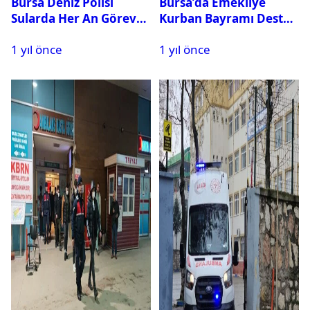
Bursa Deniz Polisi
Bursa’da Emekliye
Sularda Her An Göreve
Kurban Bayramı Destek
Hazır
Çeki Başvuruları Başladı
1 yıl önce
1 yıl önce