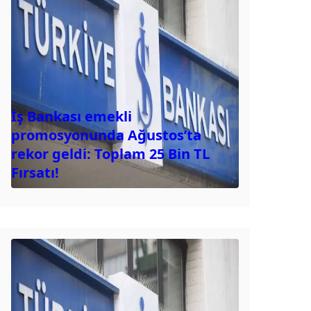
İş Bankası emekli
promosyonunda Ağustos’ta
rekor geldi: Toplam 25 Bin TL
Fırsatı!