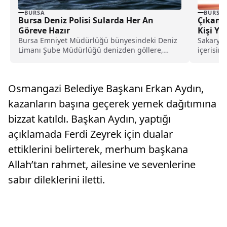
BURSA
BURSA
Bursa Deniz Polisi Sularda Her An
Çıkan 
Göreve Hazır
Kişi Ya
Bursa Emniyet Müdürlüğü bünyesindeki Deniz
Sakarya 
Limanı Şube Müdürlüğü denizden göllere,
içerisin
derelerden akarsulara kadar geniş...
yangın...
Osmangazi Belediye Başkanı Erkan Aydın,
kazanların başına geçerek yemek dağıtımına
bizzat katıldı. Başkan Aydın, yaptığı
açıklamada Ferdi Zeyrek için dualar
ettiklerini belirterek, merhum başkana
Allah’tan rahmet, ailesine ve sevenlerine
sabır dileklerini iletti.