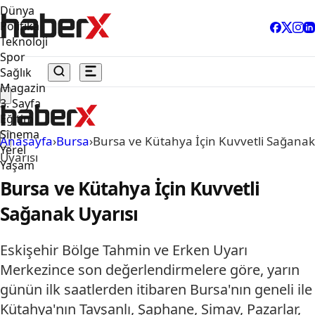
Dünya
Politika
Teknoloji
Spor
Sağlık
Magazin
3. Sayfa
Eğitim
Sinema
Anasayfa
›
Bursa
›
Bursa ve Kütahya İçin Kuvvetli Sağanak
Yerel
Uyarısı
Yaşam
Bursa ve Kütahya İçin Kuvvetli
Sağanak Uyarısı
Eskişehir Bölge Tahmin ve Erken Uyarı
Merkezince son değerlendirmelere göre, yarın
günün ilk saatlerden itibaren Bursa'nın geneli ile
Kütahya'nın Tavşanlı, Şaphane, Simav, Pazarlar,