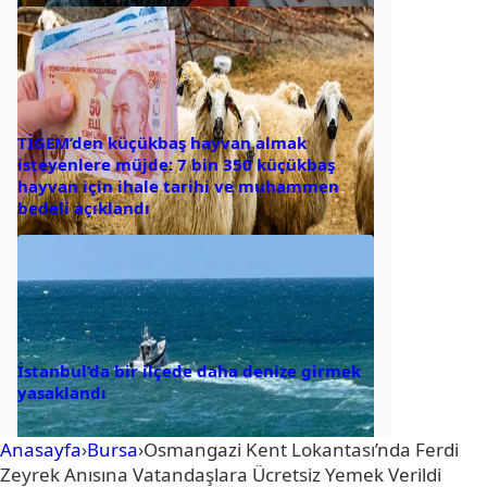
TİGEM’den küçükbaş hayvan almak
isteyenlere müjde: 7 bin 350 küçükbaş
hayvan için ihale tarihi ve muhammen
bedeli açıklandı
İstanbul’da bir ilçede daha denize girmek
yasaklandı
Anasayfa
›
Bursa
›
Osmangazi Kent Lokantası’nda Ferdi
Zeyrek Anısına Vatandaşlara Ücretsiz Yemek Verildi