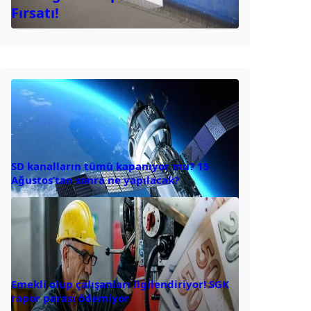
Fırsatı!
SD kanalların tümü kapanıyor mu? 15
Ağustos’tan sonra ne yapılacak?
Emekli olup çalışanları ilgilendiriyor! SGK
rapor parası ödemiyor