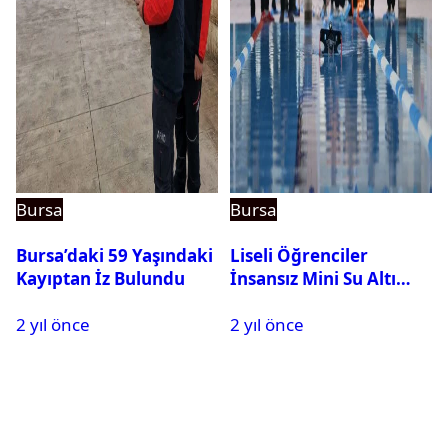
Bursa
Bursa
Bursa’daki 59 Yaşındaki
Liseli Öğrenciler
Kayıptan İz Bulundu
İnsansız Mini Su Altı
Aracı Geliştirdi
2 yıl önce
2 yıl önce