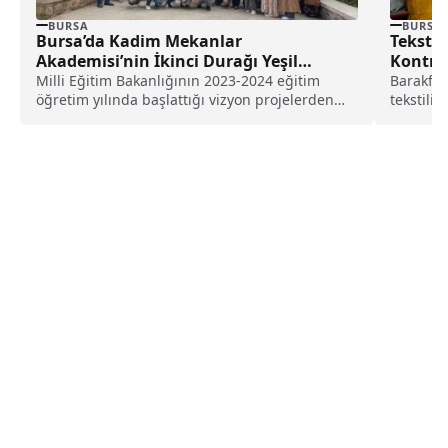
BURSA
BURSA
Bursa’da Kadim Mekanlar
Tekstil
Akademisi’nin İkinci Durağı Yeşil
Kontrol
Külliyesi Oldu
Milli Eğitim Bakanlığının 2023-2024 eğitim
Barakfak
öğretim yılında başlattığı vizyon projelerden
tekstili 
Öğretmen Akademileri çatısı altında...
firmaya a