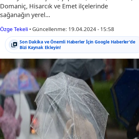
Domaniç, Hisarcık ve Emet ilçelerinde
sağanağın yerel…
Özge Tekeli
•
Güncellenme:
19.04.2024 - 15:58
Son Dakika ve Önemli Haberler İçin Google Haberler'de
Bizi Kaynak Ekleyin!