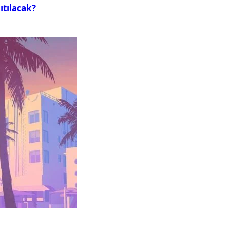
ıtılacak?