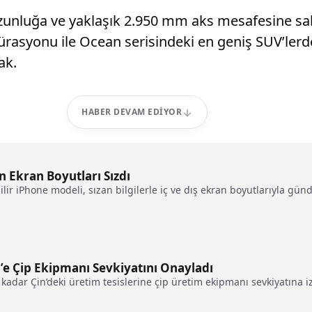
uzunluğa ve yaklaşık 2.950 mm aks mesafesine sahi
rasyonu ile Ocean serisindeki en geniş SUV’lerde
ak.
HABER DEVAM EDIYOR
n Ekran Boyutları Sızdı
lir iPhone modeli, sızan bilgilerle iç ve dış ekran boyutlarıyla gü
’e Çip Ekipmanı Sevkiyatını Onayladı
kadar Çin’deki üretim tesislerine çip üretim ekipmanı sevkiyatına iz