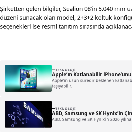
Şirketten gelen bilgiler, Sealion 08’in 5.040 mm 
düzeni sunacak olan model, 2+3+2 koltuk konfigü
seçenekleri ise resmi tanıtım sırasında açıklanac
TEKNOLOJI
Apple’ın Katlanabilir iPhone’unu
Apple’ın uzun süredir beklenen katlanabi
taşıyabilir.
TEKNOLOJI
ABD, Samsung ve SK Hynix’in Çin
ABD, Samsung ve SK Hynix’in 2026 yılına 