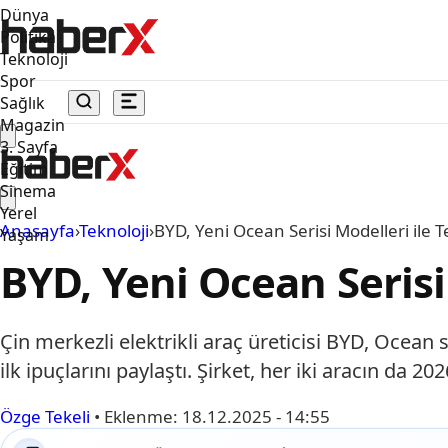
Dünya
Politika
Teknoloji
Spor
Sağlık
Magazin
3. Sayfa
Eğitim
Sinema
Yerel
Anasayfa
›
Teknoloji
›
BYD, Yeni Ocean Serisi Modelleri ile 
Yaşam
BYD, Yeni Ocean Serisi
Çin merkezli elektrikli araç üreticisi BYD, Ocean
ilk ipuçlarını paylaştı. Şirket, her iki aracın da 20
Özge Tekeli
•
Eklenme:
18.12.2025 - 14:55