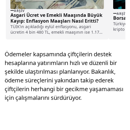
ARŞIV
ARŞIV
Asgari Ücret ve Emekli Maaşında Büyük
Borsa v
Kayıp: Enflasyon Maaşları Nasıl Eritti?
Türkiye’
TÜİK’in açıkladığı eylül enflasyonu, asgari
kripto p
ücretin 4 bin 480 TL, emekli maaşının ise 1.179
ilgili res
TL eridiğini ortaya koydu.
Ödemeler kapsamında çiftçilerin destek
hesaplarına yatırımların hızlı ve düzenli bir
şekilde ulaştırılması planlanıyor. Bakanlık,
ödeme süreçlerini yakından takip ederek
çiftçilerin herhangi bir gecikme yaşamaması
için çalışmalarını sürdürüyor.