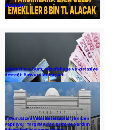
destek
Öğrencilere burs, misafirhane ve kırtasiye
desteği: Başvurular başladı
Kıdem tazminatında hesaplar yeniden
yapılıyor: Yargıtay’dan prim ve yardım
ödemeleri için emsal karar