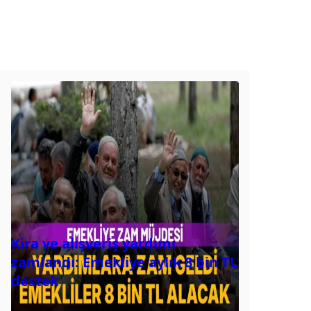
Kira ve alışveriş yardımı
zamlandı: Emekliye aylık 8 bin TL
destek