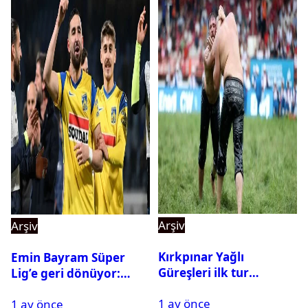
Arşiv
Arşiv
Kırkpınar Yağlı
Emin Bayram Süper
Güreşleri ilk tur
Lig’e geri dönüyor:
sonuçları açıklandı! İşte
Galatasaray onay verdi
1 ay önce
2. tura geçen
1 ay önce