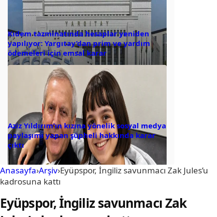
Kıdem tazminatında hesaplar yeniden
yapılıyor: Yargıtay’dan prim ve yardım
ödemeleri için emsal karar
Aziz Yıldırım’ın kızına yönelik sosyal medya
paylaşımı yapan şüpheli hakkında karar
çıktı
Anasayfa
›
Arşiv
›
Eyüpspor, İngiliz savunmacı Zak Jules’u
kadrosuna kattı
Eyüpspor, İngiliz savunmacı Zak