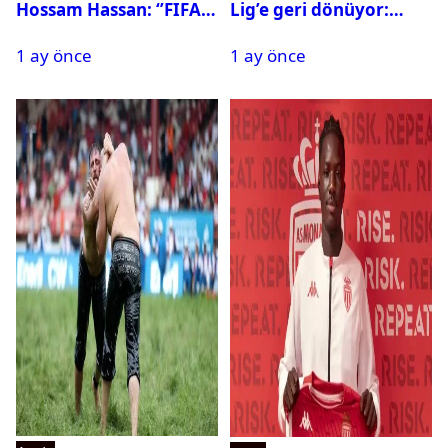
Hossam Hassan: ‘’FIFA,
Lig’e geri dönüyor:
Messi’nin elenmesini
Galatasaray onay verdi
1 ay önce
1 ay önce
istemiyor’’