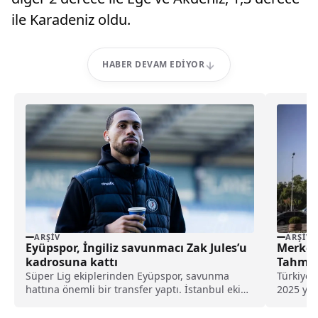
ile Karadeniz oldu.
HABER DEVAM EDIYOR
ARŞIV
ARŞIV
Eyüpspor, İngiliz savunmacı Zak Jules’u
Merkez
kadrosuna kattı
Tahmini
Süper Lig ekiplerinden Eyüpspor, savunma
Türkiye 
hattına önemli bir transfer yaptı. İstanbul ekibi,
2025 yıl 
Rotherham United formasını terleten İngiliz
yüzde 24
stoper Zak Jules’u transfer ettiğini açıkladı.