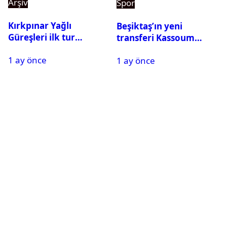
Arşiv
Spor
Kırkpınar Yağlı
Beşiktaş’ın yeni
Güreşleri ilk tur
transferi Kassoum
sonuçları açıklandı! İşte
Ouattara saat kaçta
1 ay önce
2. tura geçen
1 ay önce
gelecek? Resmi
pehlivanlar
açıklama geldi