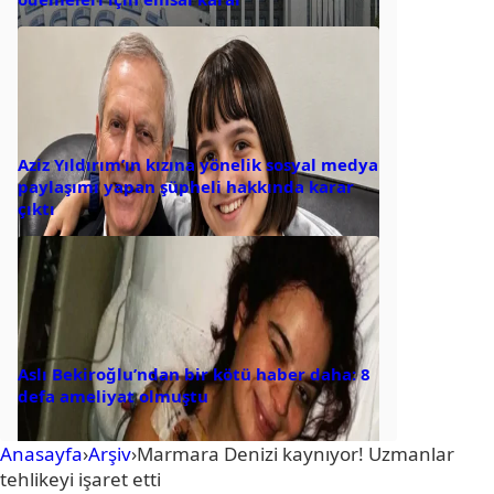
Aziz Yıldırım’ın kızına yönelik sosyal medya
paylaşımı yapan şüpheli hakkında karar
çıktı
Aslı Bekiroğlu’ndan bir kötü haber daha: 8
defa ameliyat olmuştu
Anasayfa
›
Arşiv
›
Marmara Denizi kaynıyor! Uzmanlar
tehlikeyi işaret etti