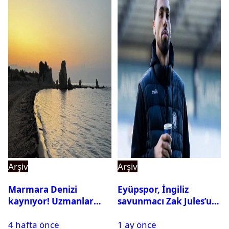
Arşiv
Arşiv
Marmara Denizi
Eyüpspor, İngiliz
kaynıyor! Uzmanlar
savunmacı Zak Jules’u
tehlikeyi işaret etti
kadrosuna kattı
4 hafta önce
1 ay önce