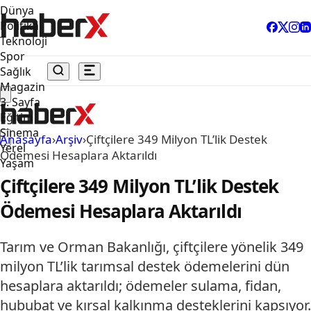
Dünya
Politika
Teknoloji
Spor
Sağlık
Magazin
3. Sayfa
Eğitim
Sinema
Anasayfa
›
Arşiv
›
Çiftçilere 349 Milyon TL’lik Destek
Yerel
Ödemesi Hesaplara Aktarıldı
Yaşam
Çiftçilere 349 Milyon TL’lik Destek
Ödemesi Hesaplara Aktarıldı
Tarım ve Orman Bakanlığı, çiftçilere yönelik 349
milyon TL’lik tarımsal destek ödemelerini dün
hesaplara aktarıldı; ödemeler sulama, fidan,
hububat ve kırsal kalkınma desteklerini kapsıyor.