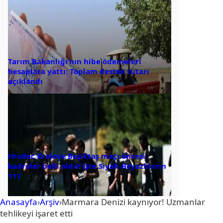
Tarım Bakanlığı’nın hibe ödemeleri
hesaplara yattı: Toplam destek tutarı
açıklandı
Hradec Kralove Beşiktaş maçı öncesi
kadrolar belli oldu! İşte Siyah-Beyazlıların
11’i
Anasayfa
›
Arşiv
›
Marmara Denizi kaynıyor! Uzmanlar
tehlikeyi işaret etti