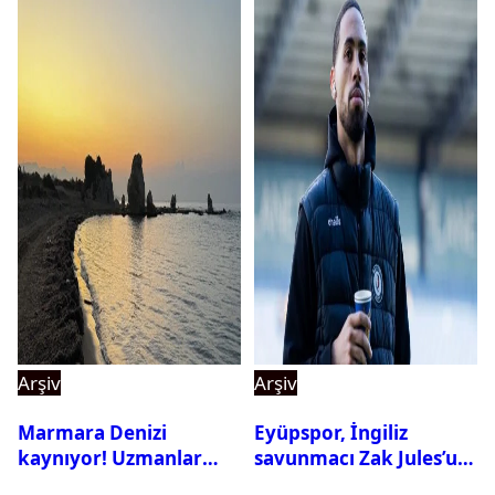
Arşiv
Arşiv
Marmara Denizi
Eyüpspor, İngiliz
kaynıyor! Uzmanlar
savunmacı Zak Jules’u
tehlikeyi işaret etti
kadrosuna kattı