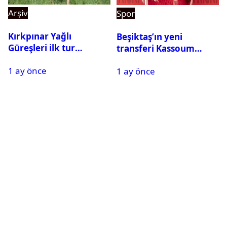
Arşiv
Spor
Kırkpınar Yağlı
Beşiktaş’ın yeni
Güreşleri ilk tur
transferi Kassoum
sonuçları açıklandı! İşte
Ouattara saat kaçta
1 ay önce
2. tura geçen
1 ay önce
gelecek? Resmi
pehlivanlar
açıklama geldi