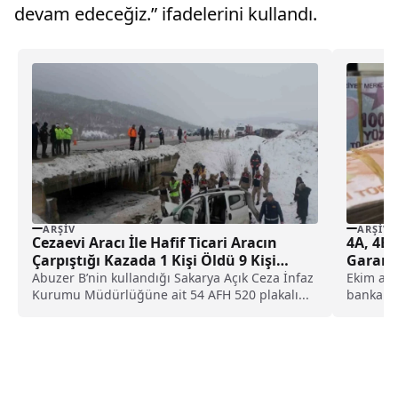
devam edeceğiz.” ifadelerini kullandı.
ARŞIV
ARŞIV
Cezaevi Aracı İle Hafif Ticari Aracın
4A, 4B,
Çarpıştığı Kazada 1 Kişi Öldü 9 Kişi
Garant
Yaralandı
Taksitl
Abuzer B’nin kullandığı Sakarya Açık Ceza İnfaz
Ekim ayın
Kurumu Müdürlüğüne ait 54 AFH 520 plakalı...
bankalar
ediyor. 