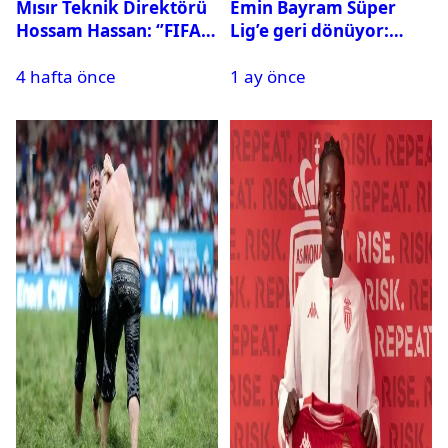
Mısır Teknik Direktörü
Emin Bayram Süper
Hossam Hassan: ‘’FIFA,
Lig’e geri dönüyor:
Messi’nin elenmesini
Galatasaray onay verdi
4 hafta önce
1 ay önce
istemiyor’’