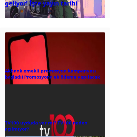
geliyor! İşte yayın tarihi
Akbank emekli promosyon kampanyası
başladı! Promosyona ek ödeme yapılacak
TV100 uyduda var mı? TV100 neden
açılmıyor?