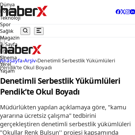
Dünya
Politika
Teknoloji
Spor
Sağlık
Magazin
3. Sayfa
Eğitim
Sinema
Anasayfa
›
Arşiv
›
Denetimli Serbestlik Yükümlüleri
Yerel
Pendik’te Okul Boyadı
Yaşam
Denetimli Serbestlik Yükümlüleri
Pendik’te Okul Boyadı
Müdürlükten yapılan açıklamaya göre, "kamu
yararına ücretsiz çalışma" tedbirini
gerçekleştiren denetimli serbestlik yükümlüleri
"Okullar Renk Bulsun'' projesi kapsamında