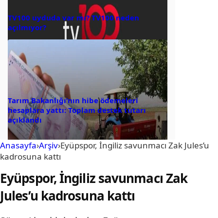
TV100 uyduda var mı? TV100 neden
açılmıyor?
Tarım Bakanlığı’nın hibe ödemeleri
hesaplara yattı: Toplam destek tutarı
açıklandı
Anasayfa
›
Arşiv
›
Eyüpspor, İngiliz savunmacı Zak Jules’u
kadrosuna kattı
Eyüpspor, İngiliz savunmacı Zak
Jules’u kadrosuna kattı