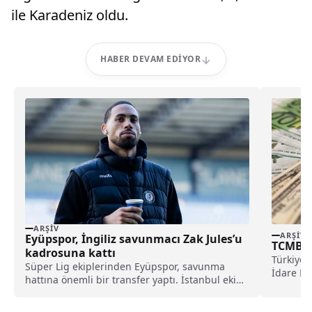
ile Karadeniz oldu.
HABER DEVAM EDIYOR
ARŞIV
ARŞIV
Eyüpspor, İngiliz savunmacı Zak Jules’u
TCMB Dö
kadrosuna kattı
Türkiye 
Süper Lig ekiplerinden Eyüpspor, savunma
İdare Me
hattına önemli bir transfer yaptı. İstanbul ekibi,
belirlene
Rotherham United formasını terleten İngiliz
stoper Zak Jules’u transfer ettiğini açıkladı.