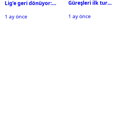
Güreşleri ilk tur
Lig’e geri dönüyor:
sonuçları açıklandı! İşte
Galatasaray onay verdi
1 ay önce
2. tura geçen
1 ay önce
pehlivanlar