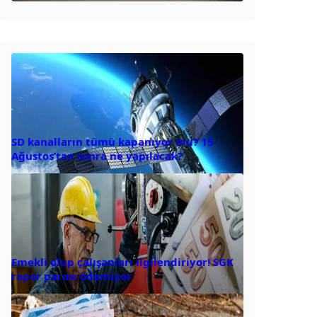
SD kanalların tümü kapanıyor mu? 15
Ağustos’tan sonra ne yapılacak?
Emekli olup çalışanları ilgilendiriyor! SGK
rapor parası ödemiyor