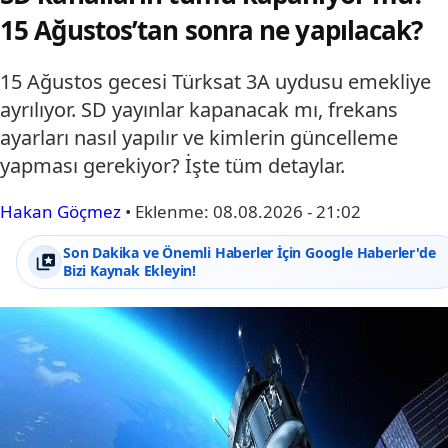
15 Ağustos’tan sonra ne yapılacak?
15 Ağustos gecesi Türksat 3A uydusu emekliye
ayrılıyor. SD yayınlar kapanacak mı, frekans
ayarları nasıl yapılır ve kimlerin güncelleme
yapması gerekiyor? İşte tüm detaylar.
Hakan Göçmez
•
Eklenme:
08.08.2026 - 21:02
Son Dakika ve Önemli Haberler İçin Google Haberler'de
Bizi Kaynak Ekleyin!