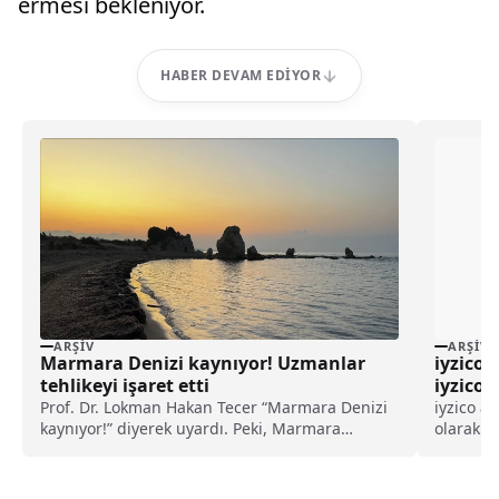
ermesi bekleniyor.
HABER DEVAM EDIYOR
ARŞIV
ARŞIV
Marmara Denizi kaynıyor! Uzmanlar
iyzico 
tehlikeyi işaret etti
iyzicoH
Prof. Dr. Lokman Hakan Tecer “Marmara Denizi
iyzico a
kaynıyor!” diyerek uyardı. Peki, Marmara
olarak ta
Denizi’ndeki kaynama neyi işaret ediyor, ne
üretim ve
anlama geliyor?