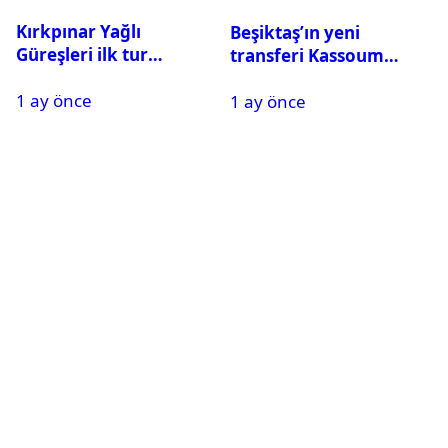
Kırkpınar Yağlı
Beşiktaş’ın yeni
Güreşleri ilk tur
transferi Kassoum
sonuçları açıklandı! İşte
Ouattara saat kaçta
1 ay önce
2. tura geçen
1 ay önce
gelecek? Resmi
pehlivanlar
açıklama geldi