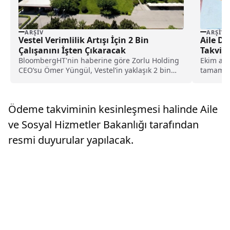
ARŞIV
ARŞIV
Vestel Verimlilik Artışı İçin 2 Bin
Aile D
Çalışanını İşten Çıkaracak
Takvimi
Anda Y
BloombergHT'nin haberine göre Zorlu Holding
Ekim ayı
CEO’su Ömer Yüngül, Vestel’in yaklaşık 2 bin
tamamlan
kişilik işten...
ayı ödem
Ödeme takviminin kesinleşmesi halinde Aile
ve Sosyal Hizmetler Bakanlığı tarafından
resmi duyurular yapılacak.