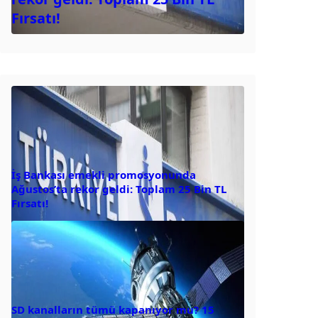
Fırsatı!
İş Bankası emekli promosyonunda
Ağustos’ta rekor geldi: Toplam 25 Bin TL
Fırsatı!
SD kanalların tümü kapanıyor mu? 15