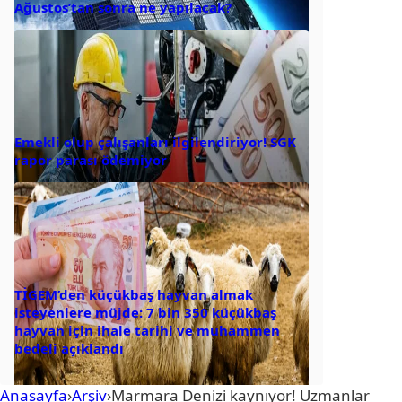
Ağustos’tan sonra ne yapılacak?
Emekli olup çalışanları ilgilendiriyor! SGK
rapor parası ödemiyor
TİGEM’den küçükbaş hayvan almak
isteyenlere müjde: 7 bin 350 küçükbaş
hayvan için ihale tarihi ve muhammen
bedeli açıklandı
Anasayfa
›
Arşiv
›
Marmara Denizi kaynıyor! Uzmanlar