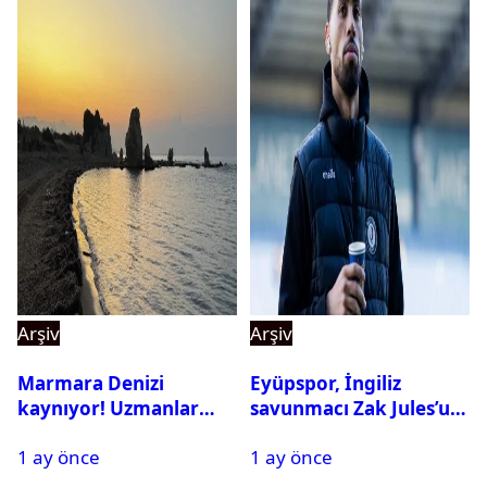
Arşiv
Arşiv
Marmara Denizi
Eyüpspor, İngiliz
kaynıyor! Uzmanlar
savunmacı Zak Jules’u
tehlikeyi işaret etti
kadrosuna kattı
1 ay önce
1 ay önce