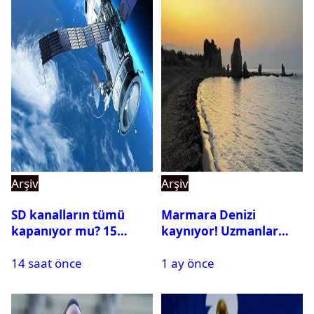
Arşiv
Arşiv
SD kanalların tümü
Marmara Denizi
kapanıyor mu? 15
kaynıyor! Uzmanlar
Ağustos’tan sonra ne
tehlikeyi işaret etti
14 saat önce
1 ay önce
yapılacak?