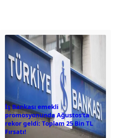
İş Bankası emekli
promosyonunda Ağustos’ta
rekor geldi: Toplam 25 Bin TL
Fırsatı!