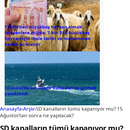
TİGEM’den küçükbaş hayvan almak
isteyenlere müjde: 7 bin 350 küçükbaş
hayvan için ihale tarihi ve muhammen
bedeli açıklandı
İstanbul’da bir ilçede daha denize girmek
yasaklandı
Anasayfa
›
Arşiv
›
SD kanalların tümü kapanıyor mu? 15
Ağustos’tan sonra ne yapılacak?
SD kanalların tümü kapanıyor mu?