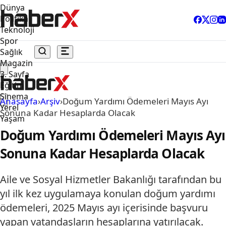
Dünya
Politika
Teknoloji
Spor
Sağlık
Magazin
3. Sayfa
Eğitim
Sinema
Anasayfa
›
Arşiv
›
Doğum Yardımı Ödemeleri Mayıs Ayı
Yerel
Sonuna Kadar Hesaplarda Olacak
Yaşam
Doğum Yardımı Ödemeleri Mayıs Ayı
Sonuna Kadar Hesaplarda Olacak
Aile ve Sosyal Hizmetler Bakanlığı tarafından bu
yıl ilk kez uygulamaya konulan doğum yardımı
ödemeleri, 2025 Mayıs ayı içerisinde başvuru
yapan vatandaşların hesaplarına yatırılacak.