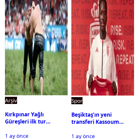
Arşiv
Spor
Kırkpınar Yağlı
Beşiktaş’ın yeni
Güreşleri ilk tur
transferi Kassoum
sonuçları açıklandı! İşte
Ouattara saat kaçta
1 ay önce
2. tura geçen
1 ay önce
gelecek? Resmi