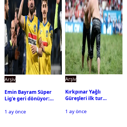
Arşiv
Arşiv
Kırkpınar Yağlı
Emin Bayram Süper
Güreşleri ilk tur
Lig’e geri dönüyor:
sonuçları açıklandı! İşte
Galatasaray onay verdi
1 ay önce
2. tura geçen
1 ay önce
pehlivanlar