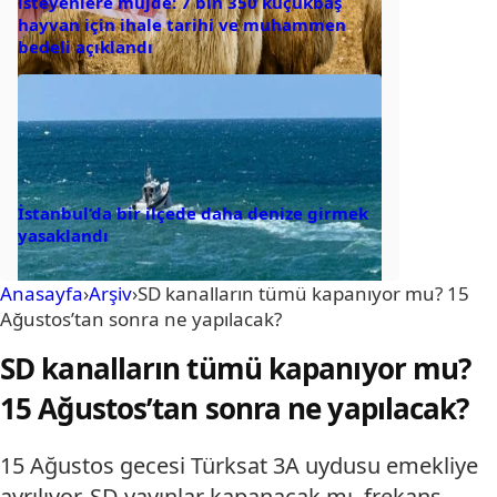
isteyenlere müjde: 7 bin 350 küçükbaş
hayvan için ihale tarihi ve muhammen
bedeli açıklandı
İstanbul’da bir ilçede daha denize girmek
yasaklandı
Anasayfa
›
Arşiv
›
SD kanalların tümü kapanıyor mu? 15
Ağustos’tan sonra ne yapılacak?
SD kanalların tümü kapanıyor mu?
15 Ağustos’tan sonra ne yapılacak?
15 Ağustos gecesi Türksat 3A uydusu emekliye
ayrılıyor. SD yayınlar kapanacak mı, frekans