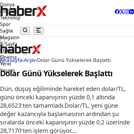
Dünya
Politika
Teknoloji
Spor
Sağlık
Magazin
3. Sayfa
Eğitim
Sinema
Anasayfa
›
Arşiv
›
Dolar Günü Yükselerek Başlattı
Yerel
Yaşam
Dolar Günü Yükselerek Başlattı
Dün, düşüş eğiliminde hareket eden dolar/TL,
günü önceki kapanışının yüzde 0,1 altında
28,6523'ten tamamladı.Dolar/TL, yeni güne
değer kazancıyla başlamasının ardından şu
sıralarda önceki kapanışının yüzde 0,2 üzerinde
28,7170'ten işlem görüyor.…