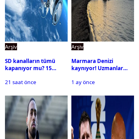
Arşiv
Arşiv
SD kanalların tümü
Marmara Denizi
kapanıyor mu? 15
kaynıyor! Uzmanlar
Ağustos’tan sonra ne
tehlikeyi işaret etti
21 saat önce
1 ay önce
yapılacak?