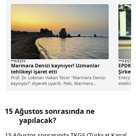
ARŞIV
ARŞIV
Marmara Denizi kaynıyor! Uzmanlar
EPDK’da
tehlikeyi işaret etti
Şirketl
Prof. Dr. Lokman Hakan Tecer “Marmara Denizi
Enerji P
kaynıyor!” diyerek uyardı. Peki, Marmara
elektrikl
Denizi’ndeki kaynama neyi işaret ediyor, ne
toplamda
anlama geliyor?
15 Ağustos sonrasında ne
yapılacak?
15 Ağustos sonrasında TKGS (Türksat Kanal