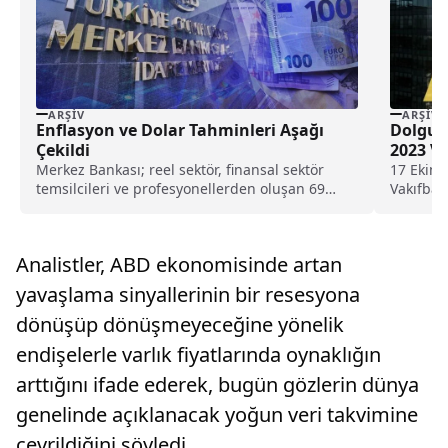
ARŞIV
ARŞIV
Enflasyon ve Dolar Tahminleri Aşağı
Dolgun
Çekildi
2023 V
Merkez Bankası; reel sektör, finansal sektör
17 Ekim’
temsilcileri ve profesyonellerden oluşan 69
Vakıfbank
katılımcıyla gerçekleştirdiği "2023...
detayları
Analistler, ABD ekonomisinde artan
yavaşlama sinyallerinin bir resesyona
dönüşüp dönüşmeyeceğine yönelik
endişelerle varlık fiyatlarında oynaklığın
arttığını ifade ederek, bugün gözlerin dünya
genelinde açıklanacak yoğun veri takvimine
çevrildiğini söyledi.