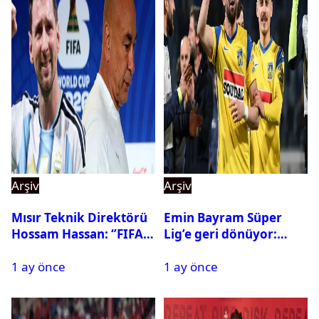
Arşiv
Arşiv
Mısır Teknik Direktörü
Emin Bayram Süper
Hossam Hassan: ‘’FIFA,
Lig’e geri dönüyor:
Messi’nin elenmesini
Galatasaray onay verdi
1 ay önce
1 ay önce
istemiyor’’