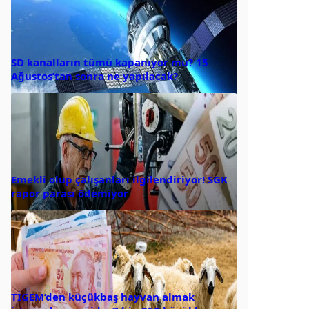
SD kanalların tümü kapanıyor mu? 15
Ağustos’tan sonra ne yapılacak?
Emekli olup çalışanları ilgilendiriyor! SGK
rapor parası ödemiyor
TİGEM’den küçükbaş hayvan almak