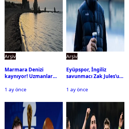
Arşiv
Arşiv
Marmara Denizi
Eyüpspor, İngiliz
kaynıyor! Uzmanlar
savunmacı Zak Jules’u
tehlikeyi işaret etti
kadrosuna kattı
1 ay önce
1 ay önce