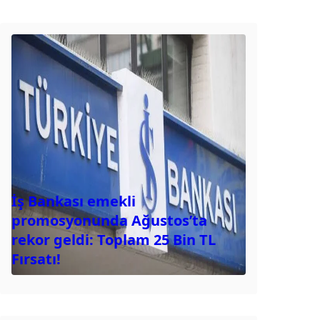
İş Bankası emekli
promosyonunda Ağustos’ta
rekor geldi: Toplam 25 Bin TL
Fırsatı!