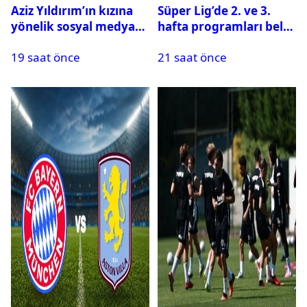
Aziz Yıldırım’ın kızına
Süper Lig’de 2. ve 3.
yönelik sosyal medya
hafta programları belli
paylaşımı yapan şüpheli
oldu
19 saat önce
21 saat önce
hakkında karar çıktı