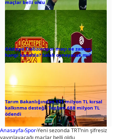
maçlar belli oldu
Göztepe Trabzonspor maçı ne zaman,
hangi kanalda? Salah oynayacak mı?
Tarım Bakanlığından 131 milyon TL kırsal
kalkınma desteği: Toplam 688 milyon TL
ödendi
Anasayfa
›
Spor
›
Yeni sezonda TRT’nin şifresiz
yayınlayacağı maçlar belli oldu