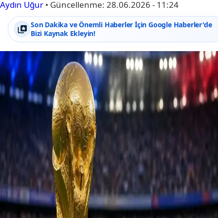
Aydın Uğur
•
Güncellenme:
28.06.2026 - 11:24
Son Dakika ve Önemli Haberler İçin Google Haberler'de
Bizi Kaynak Ekleyin!