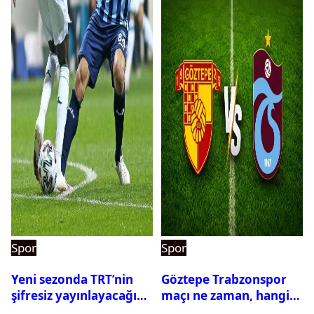
Spor
Spor
Yeni sezonda TRT’nin
Göztepe Trabzonspor
şifresiz yayınlayacağı
maçı ne zaman, hangi
maçlar belli oldu
kanalda? Salah