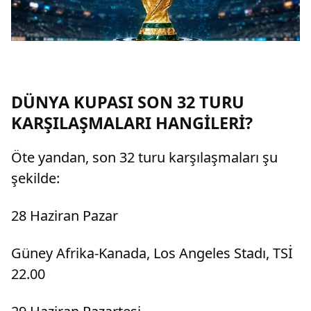
DÜNYA KUPASI SON 32 TURU
KARŞILAŞMALARI HANGİLERİ?
Öte yandan, son 32 turu karşılaşmaları şu
şekilde:
28 Haziran Pazar
Güney Afrika-Kanada, Los Angeles Stadı, TSİ
22.00