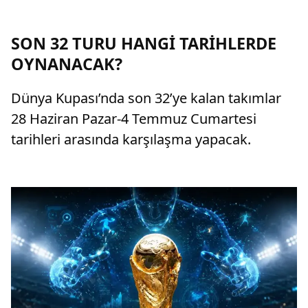
SON 32 TURU HANGİ TARİHLERDE
OYNANACAK?
Dünya Kupası’nda son 32’ye kalan takımlar
28 Haziran Pazar-4 Temmuz Cumartesi
tarihleri arasında karşılaşma yapacak.