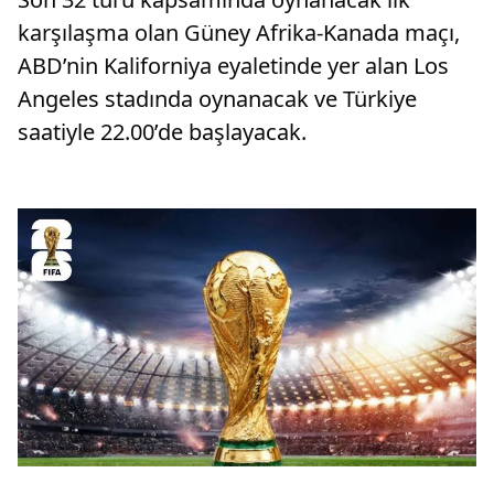
karşılaşma olan Güney Afrika-Kanada maçı,
ABD’nin Kaliforniya eyaletinde yer alan Los
Angeles stadında oynanacak ve Türkiye
saatiyle 22.00’de başlayacak.