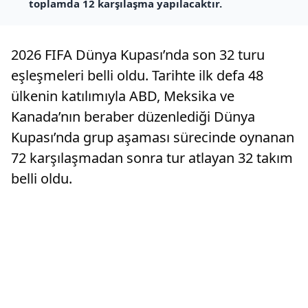
toplamda 12 karşılaşma yapılacaktır.
2026 FIFA Dünya Kupası’nda son 32 turu
eşleşmeleri belli oldu. Tarihte ilk defa 48
ülkenin katılımıyla ABD, Meksika ve
Kanada’nın beraber düzenlediği Dünya
Kupası’nda grup aşaması sürecinde oynanan
72 karşılaşmadan sonra tur atlayan 32 takım
belli oldu.