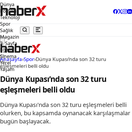
Dünya
Politika
Teknoloji
Spor
Sağlık
Magazin
3. Sayfa
Eğitim
Sinema
Anasayfa
›
Spor
›
Dünya Kupası’nda son 32 turu
Yerel
eşleşmeleri belli oldu
Yaşam
Dünya Kupası’nda son 32 turu
eşleşmeleri belli oldu
Dünya Kupası'nda son 32 turu eşleşmeleri belli
olurken, bu kapsamda oynanacak karşılaşmalar
bugün başlayacak.