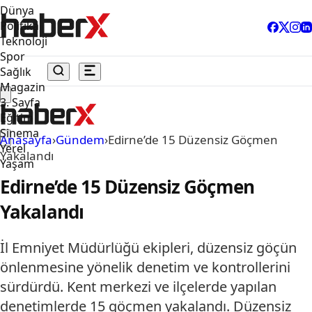
Dünya
Politika
Teknoloji
Spor
Sağlık
Magazin
3. Sayfa
Eğitim
Sinema
Anasayfa
›
Gündem
›
Edirne’de 15 Düzensiz Göçmen
Yerel
Yakalandı
Yaşam
Edirne’de 15 Düzensiz Göçmen
Yakalandı
İl Emniyet Müdürlüğü ekipleri, düzensiz göçün
önlenmesine yönelik denetim ve kontrollerini
sürdürdü. Kent merkezi ve ilçelerde yapılan
denetimlerde 15 göçmen yakalandı. Düzensiz