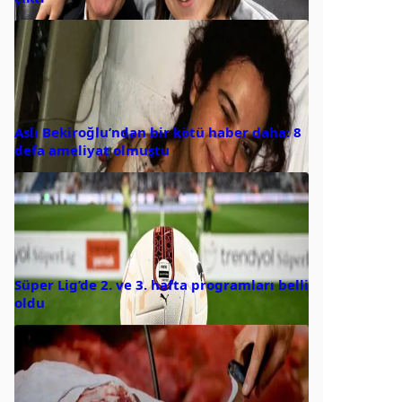
Aslı Bekiroğlu’ndan bir kötü haber daha: 8
defa ameliyat olmuştu
Süper Lig’de 2. ve 3. hafta programları belli
oldu