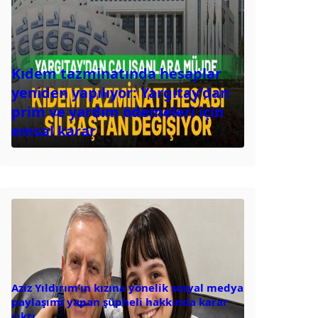
Kıdem tazminatında hesaplar
yeniden yapılıyor: Yargıtay’dan
prim ve yardım ödemeleri için
emsal karar
Aziz Yıldırım’ın kızına yönelik sosyal medya
paylaşımı yapan şüpheli hakkında karar
çıktı