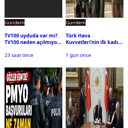
Gündem
Gündem
TV100 uyduda var mı?
Türk Hava
TV100 neden açılmıyor?
Kuvvetleri’nin ilk kadın
generali Özlem
23 saat önce
1 gün önce
Karapınar hakkında
dikkat çeken detay
ortaya çıktı