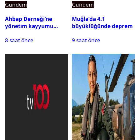
Gündem
Gündem
Ahbap Derneği’ne
Muğla’da 4.1
yönetim kayyumu
büyüklüğünde deprem
atandı: Kapatma davası
8 saat önce
9 saat önce
açıldı