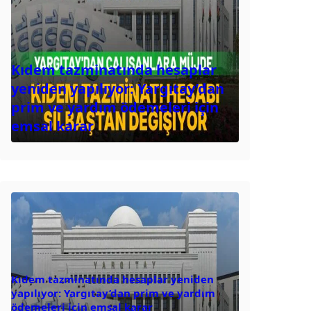
Kıdem tazminatında hesaplar
yeniden yapılıyor: Yargıtay’dan
prim ve yardım ödemeleri için
emsal karar
Kıdem tazminatında hesaplar yeniden
yapılıyor: Yargıtay’dan prim ve yardım
ödemeleri için emsal karar