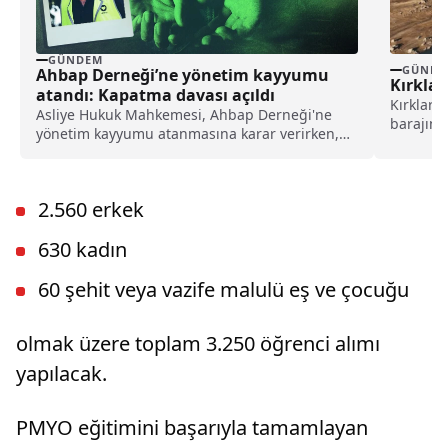
GÜNDEM
GÜNDE
Ahbap Derneği’ne yönetim kayyumu
Kırklar
atandı: Kapatma davası açıldı
Kırklarel
Asliye Hukuk Mahkemesi, Ahbap Derneği'ne
barajın 
yönetim kayyumu atanmasına karar verirken,
DSİ Edirn
İstanbul Cumhuriyet Başsavcılığı ise, derneğin
kapatılması için Asliye Hukuk Mahkemesi'ne
dava açtı.
2.560 erkek
630 kadın
60 şehit veya vazife malulü eş ve çocuğu
olmak üzere toplam 3.250 öğrenci alımı
yapılacak.
PMYO eğitimini başarıyla tamamlayan