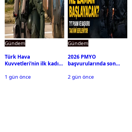
Gündem
Gündem
Türk Hava
2026 PMYO
Kuvvetleri’nin ilk kadın
başvurularında son
generali Özlem
durum ne?
1 gün önce
2 gün önce
Karapınar hakkında
dikkat çeken detay
ortaya çıktı