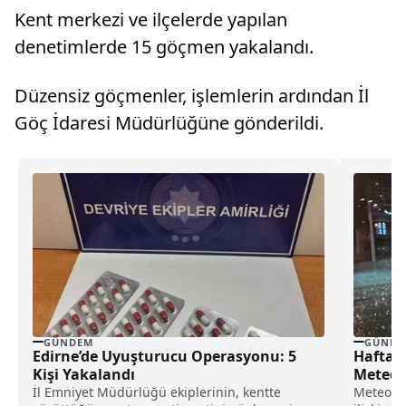
Kent merkezi ve ilçelerde yapılan
denetimlerde 15 göçmen yakalandı.
Düzensiz göçmenler, işlemlerin ardından İl
Göç İdaresi Müdürlüğüne gönderildi.
GÜNDEM
GÜNDE
Edirne’de Uyuşturucu Operasyonu: 5
Hafta 
Kişi Yakalandı
Meteoro
İl Emniyet Müdürlüğü ekiplerinin, kentte
Meteorol