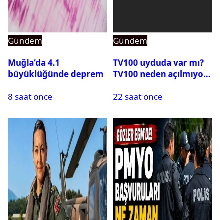
Gündem
Gündem
Muğla’da 4.1
TV100 uyduda var mı?
büyüklüğünde deprem
TV100 neden açılmıyor?
8 saat önce
22 saat önce