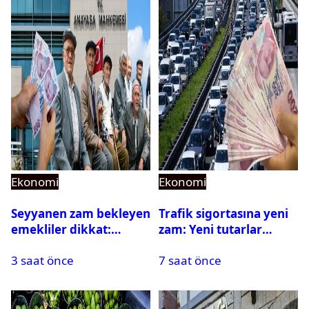
Ekonomi
Ekonomi
Seyyanen zam bekleyen
Trafik sigortasına yeni
emekliler dikkat:
zam: Yeni tutarlar
Anayasa Mahkemesi
açıklandı
3 saat önce
7 saat önce
son noktayı koydu