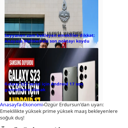
Seyyanen zam bekleyen emekliler dikkat:
Anayasa Mahkemesi son noktayı koydu
Galaxy S23 serisi için Android 17 son
güncelleme olacak
Anasayfa
›
Ekonomi
›
Özgür Erdursun’dan uyarı:
Emeklilikte yüksek prime yüksek maaş bekleyenlere
soğuk duş!