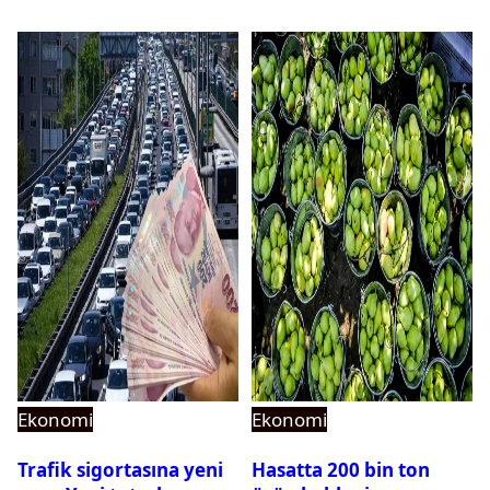
soğuk duş!
Ekonomi
Ekonomi
Trafik sigortasına yeni
Hasatta 200 bin ton