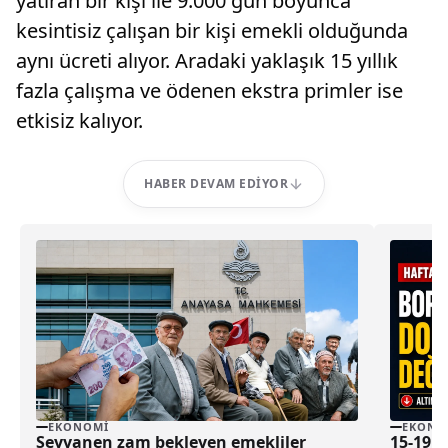
yatıran bir kişi ile 9.000 gün boyunca
kesintisiz çalışan bir kişi emekli olduğunda
aynı ücreti alıyor. Aradaki yaklaşık 15 yıllık
fazla çalışma ve ödenen ekstra primler ise
etkisiz kalıyor.
HABER DEVAM EDIYOR
EKONOMI
EKONO
Seyyanen zam bekleyen emekliler
15-19 H