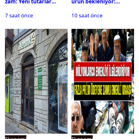
zam: Yeni tutarlar
ürün bekleniyor:
açıklandı
Çiftçilerin ve
7 saat önce
10 saat önce
vatandaşların yüzü
gülecek
Ekonomi
Ekonomi