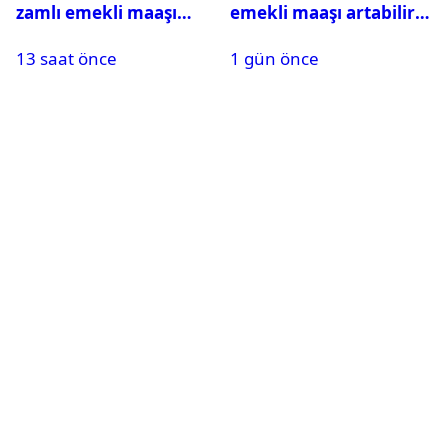
zamlı emekli maaşı
emekli maaşı artabilir
talebi
mi? Uzman isim açıkladı
13 saat önce
1 gün önce