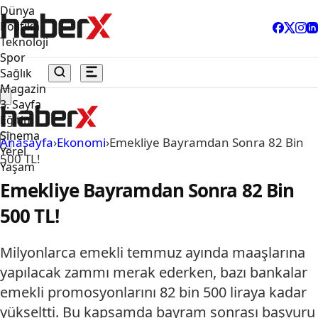
Dünya
Politika
Teknoloji
Spor
Sağlık
Magazin
3. Sayfa
Eğitim
Sinema
Anasayfa
›
Ekonomi
›
Emekliye Bayramdan Sonra 82 Bin
Yerel
500 TL!
Yaşam
Emekliye Bayramdan Sonra 82 Bin
500 TL!
Milyonlarca emekli temmuz ayında maaşlarına
yapılacak zammı merak ederken, bazı bankalar
emekli promosyonlarını 82 bin 500 liraya kadar
yükseltti. Bu kapsamda bayram sonrası başvuru