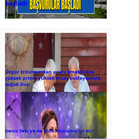
başladı
Özgür Erdursun’dan uyarı: Emeklilikte
yüksek prime yüksek maaş bekleyenlere
soğuk duş!
Deniz Seki’ye ne oldu? Durumu iyi mi?