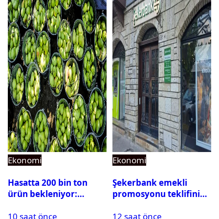
Ekonomi
Ekonomi
Hasatta 200 bin ton
Şekerbank emekli
ürün bekleniyor:
promosyonu teklifini
Çiftçilerin ve
yükseltti! 2 şartla 35 bin
10 saat önce
12 saat önce
vatandaşların yüzü
TL ödüyor!