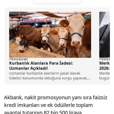
EKONOMI
EKONO
Kurbanlık Alanlara Para İadesi:
Merkez
Uzmanlar Açıkladı!
2026: F
Uzmanlar kurbanlık alanların yasal olarak
Merkez B
tüketici konumunda olduğuna vurgu yaparak,
bugün sa
kurbanlığın kusurlu veya ayıplı olması
çevreleri
durumunda satın alan kişiye ücret iadesi
Merkez B
yapılabileceğini duyurdu.
Akbank, nakit promosyonun yanı sıra faizsiz
kredi imkanları ve ek ödüllerle toplam
avantaj tutarının 82 bin 500 liraya