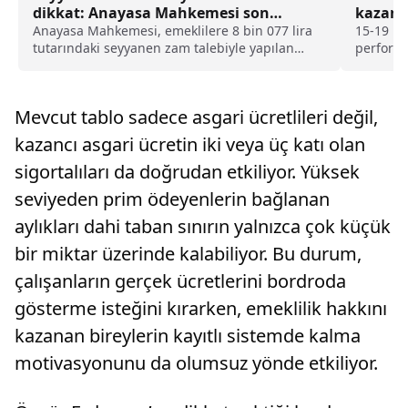
dikkat: Anayasa Mahkemesi son
kazandı
noktayı koydu
son d
Anayasa Mahkemesi, emeklilere 8 bin 077 lira
15-19 Ha
tutarındaki seyyanen zam talebiyle yapılan
performa
ikinci bireysel başvuruya yönelik önemli bir
kazandırı
karar verdi.
euro haf
Mevcut tablo sadece asgari ücretlileri değil,
kazancı asgari ücretin iki veya üç katı olan
sigortalıları da doğrudan etkiliyor. Yüksek
seviyeden prim ödeyenlerin bağlanan
aylıkları dahi taban sınırın yalnızca çok küçük
bir miktar üzerinde kalabiliyor. Bu durum,
çalışanların gerçek ücretlerini bordroda
gösterme isteğini kırarken, emeklilik hakkını
kazanan bireylerin kayıtlı sistemde kalma
motivasyonunu da olumsuz yönde etkiliyor.